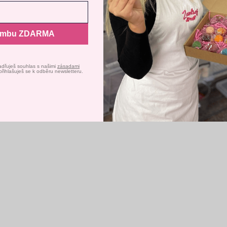
avení
Odmítnout
Souh
ombu ZDARMA
adřuješ souhlas s našimi
zásadami
přihlašuješ se k odběru newsletteru.
hraň - Tabulkovou čokoládu
Bílá čokoláda s oříšky a o