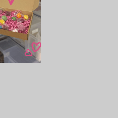
lasím
vocem
Hořká čokoláda s oříšky a ovocem