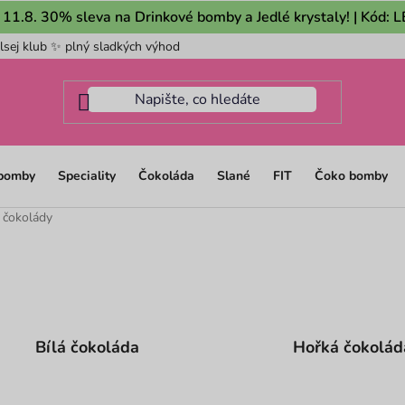
 11.8. 30% sleva na Drinkové bomby a Jedlé krystaly! | Kód:
lsej klub ✨ plný sladkých výhod
Pro firmy
Mám dotaz na m
 bomby
Speciality
Čokoláda
Slané
FIT
Čoko bomby
 čokolády
Bílá čokoláda
Hořká čokolád