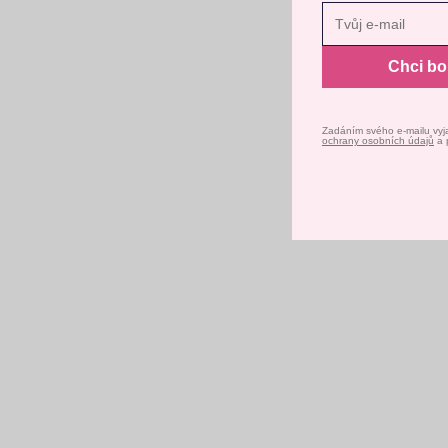
Nast
Chci b
Zadáním svého e-mailu vyj
ochrany osobních údajů
a 
Nej oříškové čokolády -
Zac
Ochutnávkový box