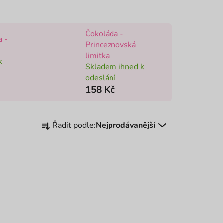
Čokoláda -
a -
Princeznovská
limitka
k
Skladem ihned k
odeslání
158 Kč
Ř
Řadit podle:
Nejprodávanější
a
z
e
n
í
p
NOVINKA
r
o