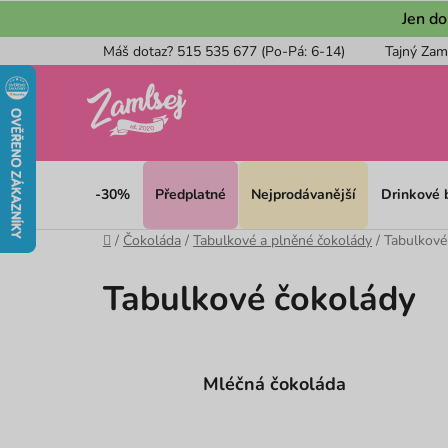
Přejít
Jen do
na
Máš dotaz? 515 535 677 (Po-Pá: 6-14)
Tajný Zam
obsah
-30%
Předplatné
Nejprodávanější
Drinkové
Domů
/
Čokoláda
/
Tabulkové a plněné čokolády
/
Tabulkové
Tabulkové čokolády
Mléčná čokoláda