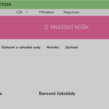
 LETO30
CZK
Přihlášení
Registrace
ou objednávku 📦
Obchodní podmínky
Podmínky ochrany os
PRÁZDNÝ KOŠÍK
NÁKUPNÍ
KOŠÍK
Dárkové a výhodné sady
Novinky
Zachraň
a
Barevné čokolády