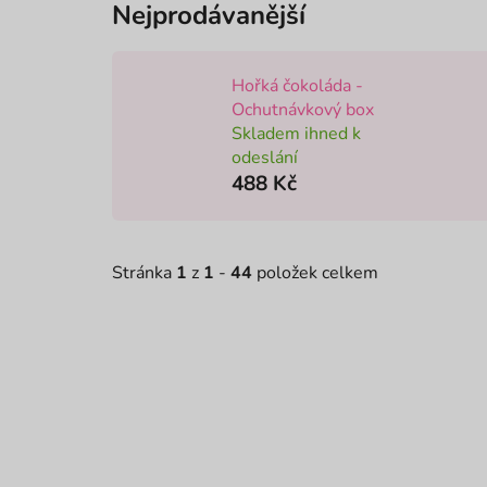
Nejprodávanější
Hořká čokoláda -
Ochutnávkový box
Skladem ihned k
odeslání
488 Kč
Stránka
1
z
1
-
44
položek celkem
V
NOVI
ý
p