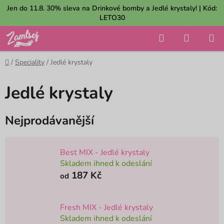
Přejít
Jen do 11.8. 30% sleva na Drinkové bomby a Jedlé krystaly! | Kód:
na
LETO30
obsah
Hledat
NÁKUP
KOŠÍK
Domů
/
Speciality
/
Jedlé krystaly
Jedlé krystaly
Nejprodávanější
Best MIX - Jedlé krystaly
Skladem ihned k odeslání
187 Kč
od
Fresh MIX - Jedlé krystaly
Skladem ihned k odeslání