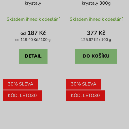
krystaly
krystaly 300g
Průměrné
Skladem ihned k odeslání
Skladem ihned k odeslání
hodnocení
produktu
187 Kč
377 Kč
od
je
Měrná
Měrná
od 119,40 Kč / 100 g
125,67 Kč / 100 g
cena:
cena:
5,0
z
DETAIL
DO KOŠÍKU
5
hvězdiček.
30% SLEVA
30% SLEVA
KÓD: LETO30
KÓD: LETO30