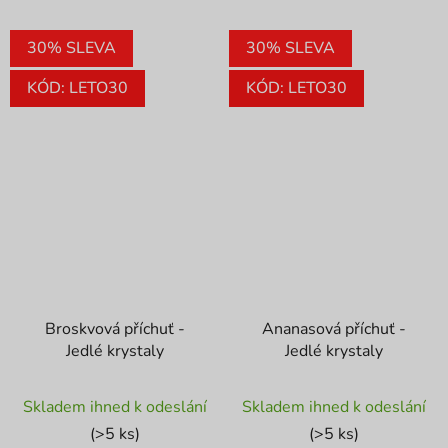
30% SLEVA
30% SLEVA
KÓD: LETO30
KÓD: LETO30
Broskvová příchuť -
Ananasová příchuť -
Jedlé krystaly
Jedlé krystaly
Průměrné
Průměrné
Skladem ihned k odeslání
Skladem ihned k odeslání
hodnocení
hodnocení
(>5 ks)
(>5 ks)
produktu
produktu