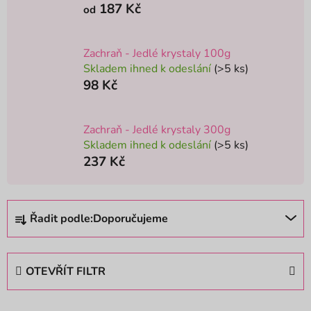
187 Kč
od
Zachraň - Jedlé krystaly 100g
Skladem ihned k odeslání
(>5 ks)
98 Kč
Zachraň - Jedlé krystaly 300g
Skladem ihned k odeslání
(>5 ks)
237 Kč
Ř
Řadit podle:
Doporučujeme
a
z
e
OTEVŘÍT FILTR
n
í