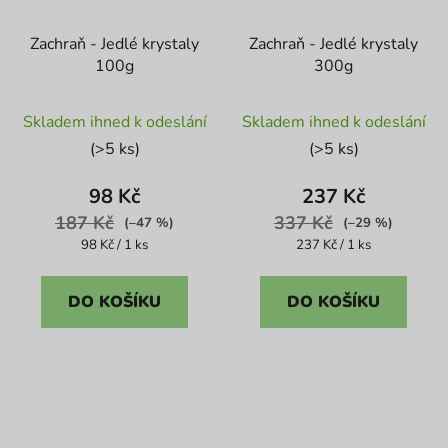
Zachraň - Jedlé krystaly
Zachraň - Jedlé krystaly
100g
300g
Průměrné
Průměrné
Skladem ihned k odeslání
Skladem ihned k odeslání
hodnocení
hodnocení
(>5 ks)
(>5 ks)
produktu
produktu
je
je
98 Kč
237 Kč
4,3
3,5
187 Kč
337 Kč
(–47 %)
(–29 %)
z
z
Měrná
Měrná
98 Kč / 1 ks
237 Kč / 1 ks
cena:
cena:
5
5
hvězdiček.
hvězdiček.
DO KOŠÍKU
DO KOŠÍKU