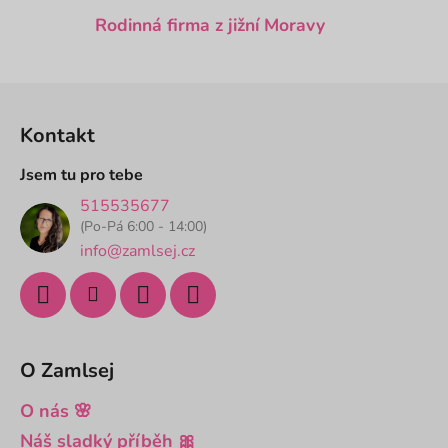
p
Rodinná firma z jižní Moravy
i
s
u
Z
á
Kontakt
p
a
Jsem tu pro tebe
t
515535677
í
(Po-Pá 6:00 - 14:00)
info@zamlsej.cz
O Zamlsej
O nás 🌸
Náš sladký příběh 🎀