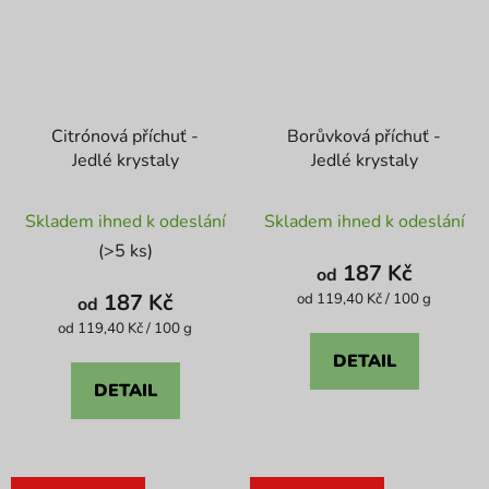
Citrónová příchuť -
Borůvková příchuť -
Jedlé krystaly
Jedlé krystaly
Průměrné
Průměrné
Skladem ihned k odeslání
Skladem ihned k odeslání
hodnocení
hodnocení
(>5 ks)
produktu
produktu
187 Kč
od
je
je
187 Kč
Měrná
od 119,40 Kč / 100 g
od
cena:
4,3
4,5
Měrná
od 119,40 Kč / 100 g
cena:
z
z
DETAIL
5
5
DETAIL
hvězdiček.
hvězdiček.