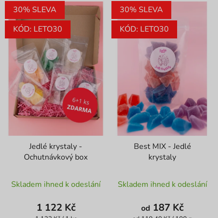
V
p
30% SLEVA
30% SLEVA
ý
r
p
o
KÓD: LETO30
KÓD: LETO30
i
d
s
u
p
k
r
t
o
ů
d
u
k
t
Jedlé krystaly -
Best MIX - Jedlé
ů
Ochutnávkový box
krystaly
Průměrné
Průměrné
Skladem ihned k odeslání
Skladem ihned k odeslání
hodnocení
hodnocení
produktu
produktu
1 122 Kč
187 Kč
od
je
je