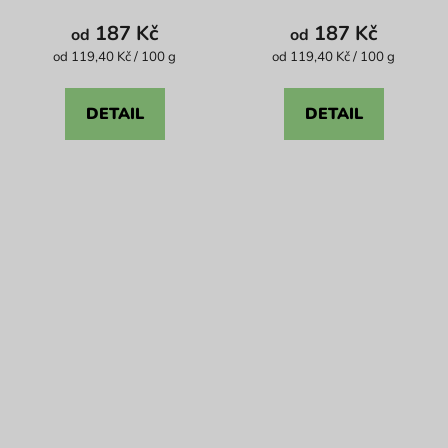
je
je
187 Kč
187 Kč
od
od
4,1
5,0
Měrná
Měrná
od 119,40 Kč / 100 g
od 119,40 Kč / 100 g
cena:
cena:
z
z
5
5
DETAIL
DETAIL
hvězdiček.
hvězdiček.