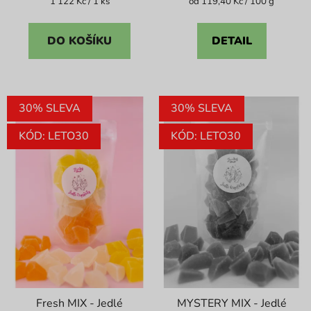
Měrná
Měrná
1 122 Kč / 1 ks
od 119,40 Kč / 100 g
cena:
cena:
4,3
4,1
z
z
DO KOŠÍKU
DETAIL
5
5
hvězdiček.
hvězdiček.
30% SLEVA
30% SLEVA
KÓD: LETO30
KÓD: LETO30
Fresh MIX - Jedlé
MYSTERY MIX - Jedlé