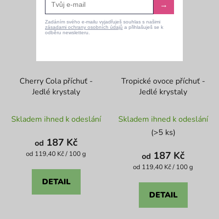
→
Zadáním svého e-mailu vyjadřuješ souhlas s našimi
zásadami ochrany osobních údajů
a přihlašuješ se k
odběru newsletteru.
Cherry Cola příchuť -
Tropické ovoce příchuť -
Jedlé krystaly
Jedlé krystaly
Průměrné
Průměrné
Skladem ihned k odeslání
Skladem ihned k odeslání
hodnocení
hodnocení
(>5 ks)
produktu
produktu
187 Kč
od
je
je
Měrná
187 Kč
od 119,40 Kč / 100 g
od
cena:
4,6
5,0
Měrná
od 119,40 Kč / 100 g
cena:
z
z
DETAIL
5
5
DETAIL
hvězdiček.
hvězdiček.