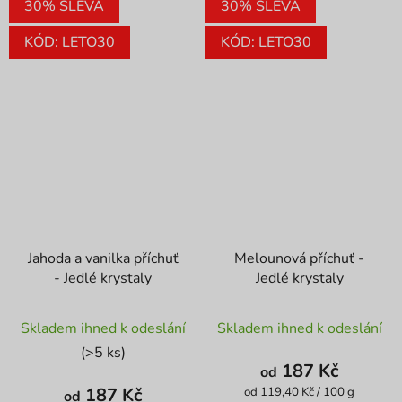
30% SLEVA
30% SLEVA
KÓD: LETO30
KÓD: LETO30
Jahoda a vanilka příchuť
Melounová příchuť -
- Jedlé krystaly
Jedlé krystaly
Průměrné
Průměrné
Skladem ihned k odeslání
Skladem ihned k odeslání
hodnocení
hodnocení
(>5 ks)
produktu
produktu
187 Kč
od
je
je
187 Kč
Měrná
od 119,40 Kč / 100 g
od