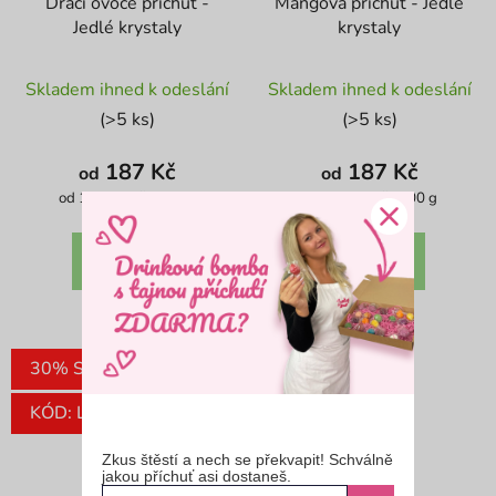
Dračí ovoce příchuť -
Mangová příchuť - Jedlé
Jedlé krystaly
krystaly
Průměrné
Průměrné
Skladem ihned k odeslání
Skladem ihned k odeslání
hodnocení
hodnocení
(>5 ks)
(>5 ks)
produktu
produktu
je
je
187 Kč
187 Kč
od
od
4,8
3,9
Měrná
Měrná
od 119,40 Kč / 100 g
od 119,40 Kč / 100 g
cena:
cena:
z
z
5
5
DETAIL
DETAIL
hvězdiček.
hvězdiček.
30% SLEVA
30% SLEVA
KÓD: LETO30
KÓD: LETO30
Zkus štěstí a nech se překvapit! Schválně
jakou příchuť asi dostaneš.