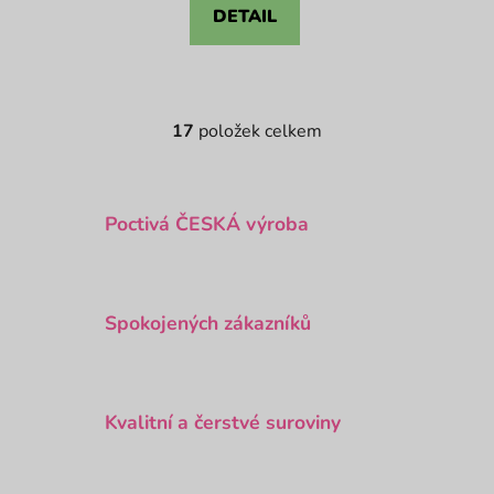
DETAIL
17
položek celkem
O
v
l
á
Poctivá ČESKÁ výroba
d
a
c
í
Spokojených zákazníků
p
r
v
k
Kvalitní a čerstvé suroviny
y
v
ý