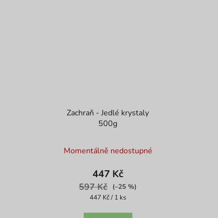
Zachraň - Jedlé krystaly
500g
Momentálně nedostupné
447 Kč
597 Kč
(–25 %)
Měrná
447 Kč / 1 ks
cena: