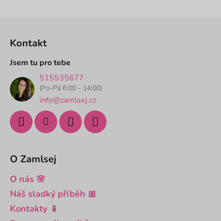
hvězdiček.
Z
á
Kontakt
p
a
Jsem tu pro tebe
t
515535677
í
(Po-Pá 6:00 - 14:00)
info@zamlsej.cz
O Zamlsej
O nás 🌸
Náš sladký příběh 🎀
Kontakty 📱