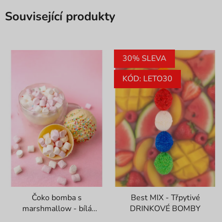
Související produkty
30% SLEVA
KÓD: LETO30
Čoko bomba s
Best MIX - Třpytivé
marshmallow - bílá
DRINKOVÉ BOMBY
čokoláda