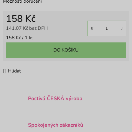
Možnosti doručení
158 Kč
141,07 Kč bez DPH
Měrná cena:
158 Kč / 1 ks
DO KOŠÍKU
Hlídat
Poctivá ČESKÁ výroba
Spokojených zákazníků