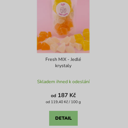
Fresh MIX - Jedlé
krystaly
Průměrné
Skladem ihned k odeslání
hodnocení
produktu
187 Kč
od
je
Měrná
od 119,40 Kč / 100 g
cena:
5,0
z
DETAIL
5