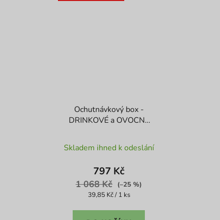
Ochutnávkový box -
DRINKOVÉ a OVOCNÉ
BOMBY
Průměrné
Skladem ihned k odeslání
hodnocení
produktu
797 Kč
je
1 068 Kč
(–25 %)
4,3
Měrná
39,85 Kč / 1 ks
cena:
z
5