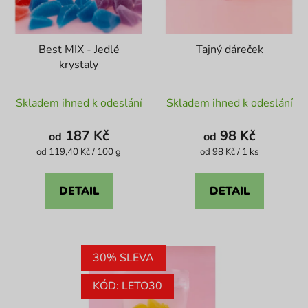
Best MIX - Jedlé
Tajný dáreček
krystaly
Průměrné
Průměrné
Skladem ihned k odeslání
Skladem ihned k odeslání
hodnocení
hodnocení
produktu
produktu
187 Kč
98 Kč
od
od
je
je
Měrná
Měrná
od 119,40 Kč / 100 g
od 98 Kč / 1 ks
cena:
cena:
4,1
4,6
z
z
DETAIL
DETAIL
5
5
hvězdiček.
hvězdiček.
30% SLEVA
KÓD: LETO30