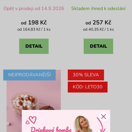
Průměrné
Průměrné
Opět v prodeji od 14.9.2026
Skladem ihned k odeslání
hodnocení
hodnocení
produktu
produktu
198 Kč
257 Kč
od
od
je
je
Měrná
Měrná
od 164,83 Kč / 1 ks
od 40,35 Kč / 1 ks
cena:
cena:
4,9
4,4
z
z
DETAIL
DETAIL
5
5
hvězdiček.
hvězdiček.
NEJPRODÁVANĚJŠÍ
30% SLEVA
KÓD: LETO30