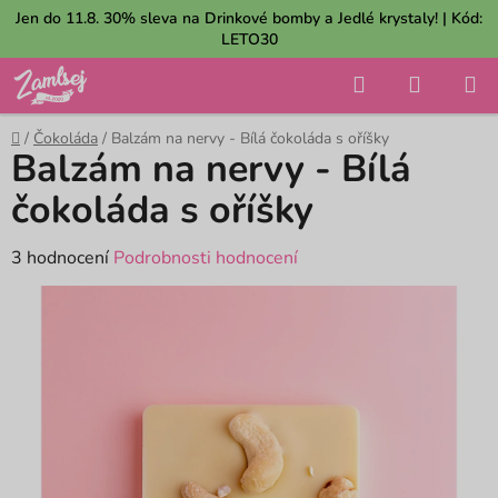
Přejít
Jen do 11.8. 30% sleva na Drinkové bomby a Jedlé krystaly! | Kód:
na
LETO30
obsah
Hledat
NÁKUP
KOŠÍK
Domů
/
Čokoláda
/
Balzám na nervy - Bílá čokoláda s oříšky
Balzám na nervy - Bílá
čokoláda s oříšky
Průměrné
3 hodnocení
Podrobnosti hodnocení
hodnocení
produktu
je
5,0
z
5
hvězdiček.