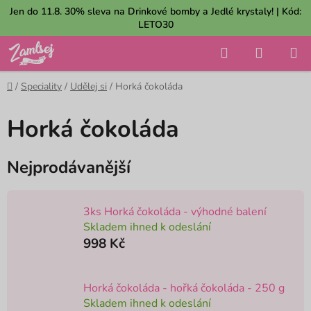
Přejít
Jen do 11.8. 30% sleva na Drinkové bomby a Jedlé krystaly! | Kód:
na
LETO30
obsah
Hledat
NÁKUP
KOŠÍK
Domů
/
Speciality
/
Udělej si
/
Horká čokoláda
Horká čokoláda
Nejprodávanější
3ks Horká čokoláda - výhodné balení
Skladem ihned k odeslání
998 Kč
Horká čokoláda - hořká čokoláda - 250 g
Skladem ihned k odeslání