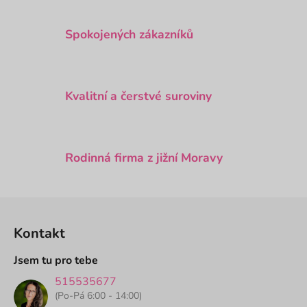
c
í
Spokojených zákazníků
p
r
v
k
Kvalitní a čerstvé suroviny
y
v
ý
p
Rodinná firma z jižní Moravy
i
s
u
Z
á
Kontakt
p
a
Jsem tu pro tebe
t
515535677
í
(Po-Pá 6:00 - 14:00)