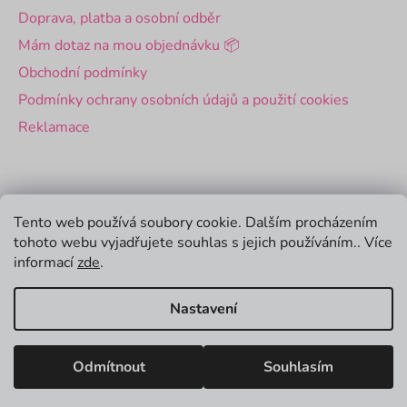
Doprava, platba a osobní odběr
Mám dotaz na mou objednávku 📦
Obchodní podmínky
Podmínky ochrany osobních údajů a použití cookies
Reklamace
Pro firmy
Tento web používá soubory cookie. Dalším procházením
tohoto webu vyjadřujete souhlas s jejich používáním.. Více
Velkoobchod
informací
zde
.
Firemní dárky
Nastavení
Vytvořil Shoptet
Odmítnout
Souhlasím
Copyright 2026
Zamlsej
. Všechna práva vyhrazena.
Upravit nastavení cookies