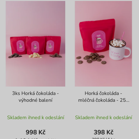
V
p
ý
r
p
o
i
d
s
u
p
k
r
t
o
ů
d
u
k
t
3ks Horká čokoláda -
Horká čokoláda -
ů
výhodné balení
mléčná čokoláda - 250
g
Skladem ihned k odeslání
Skladem ihned k odeslání
998 Kč
398 Kč