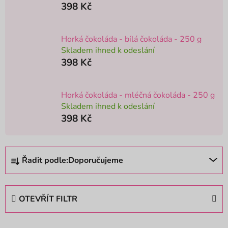
398 Kč
Horká čokoláda - bílá čokoláda - 250 g
Skladem ihned k odeslání
398 Kč
Horká čokoláda - mléčná čokoláda - 250 g
Skladem ihned k odeslání
398 Kč
Ř
Řadit podle:
Doporučujeme
a
z
e
OTEVŘÍT FILTR
n
í