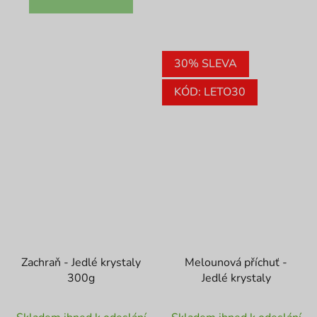
30% SLEVA
KÓD: LETO30
Zachraň - Jedlé krystaly
Melounová příchuť -
300g
Jedlé krystaly
Průměrné
Průměrné