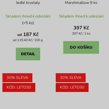
Jedlé krystaly
Marshmallow 9 ks
Průměrné
Průměrné
Skladem ihned k odeslání
Skladem ihned k odeslání
hodnocení
hodnocení
(>5 ks)
produktu
produktu
397 Kč
je
je
187 Kč
Měrná
397 Kč / 1 ks
od
cena:
4,8
4,0
Měrná
od 119,40 Kč / 100 g
cena:
z
z
DO KOŠÍKU
5
5
DETAIL
hvězdiček.
hvězdiček.
30% SLEVA
30% SLEVA
KÓD: LETO30
KÓD: LETO30