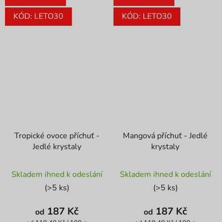
KÓD: LETO30
KÓD: LETO30
Tropické ovoce příchuť -
Mangová příchuť - Jedlé
Jedlé krystaly
krystaly
Průměrné
Průměrné
Skladem ihned k odeslání
Skladem ihned k odeslání
hodnocení
hodnocení
(>5 ks)
(>5 ks)
produktu
produktu
je
je
187 Kč
187 Kč
od
od
5,0
3,9