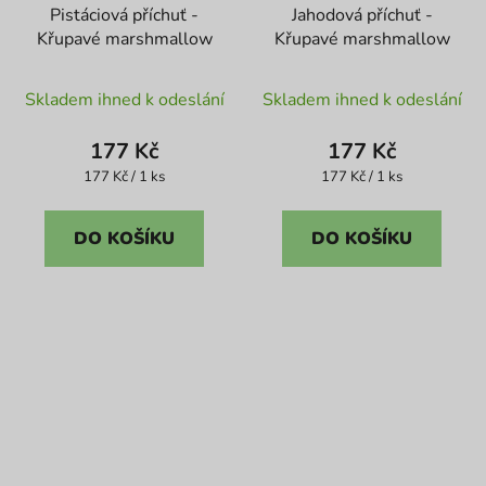
Pistáciová příchuť -
Jahodová příchuť -
Křupavé marshmallow
Křupavé marshmallow
Skladem ihned k odeslání
Skladem ihned k odeslání
177 Kč
177 Kč
Měrná
Měrná
177 Kč / 1 ks
177 Kč / 1 ks
cena:
cena:
DO KOŠÍKU
DO KOŠÍKU