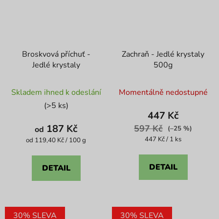
Broskvová příchuť -
Zachraň - Jedlé krystaly
Jedlé krystaly
500g
Průměrné
Skladem ihned k odeslání
Momentálně nedostupné
hodnocení
(>5 ks)
produktu
447 Kč
je
187 Kč
597 Kč
od
(–25 %)
4,1
Měrná
447 Kč / 1 ks
Měrná
od 119,40 Kč / 100 g
cena:
cena:
z
5
DETAIL
DETAIL
hvězdiček.
30% SLEVA
30% SLEVA