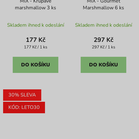
MIX - Křupavé
MIX - Gourmet
marshmallow 3 ks
Marshmallow 6 ks
Průměrné
Průměrné
Skladem ihned k odeslání
Skladem ihned k odeslání
hodnocení
hodnocení
produktu
produktu
177 Kč
297 Kč
je
je
Měrná
Měrná
177 Kč / 1 ks
297 Kč / 1 ks
cena:
cena:
3,0
4,7
z
z
DO KOŠÍKU
DO KOŠÍKU
5
5
hvězdiček.
hvězdiček.
30% SLEVA
KÓD: LETO30