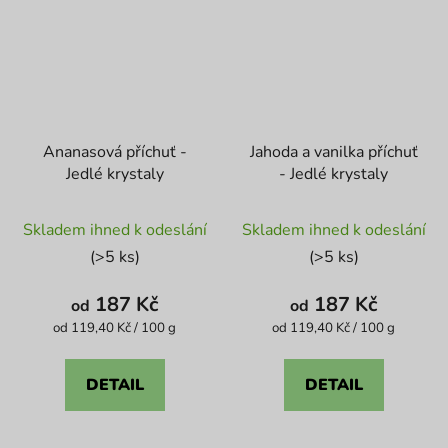
Ananasová příchuť -
Jahoda a vanilka příchuť
Jedlé krystaly
- Jedlé krystaly
Průměrné
Průměrné
Skladem ihned k odeslání
Skladem ihned k odeslání
hodnocení
hodnocení
(>5 ks)
(>5 ks)
produktu
produktu
je
je
187 Kč
187 Kč
od
od
5,0
3,4
Měrná
Měrná
od 119,40 Kč / 100 g
od 119,40 Kč / 100 g
cena:
cena:
z
z
5
5
DETAIL
DETAIL
hvězdiček.
hvězdiček.