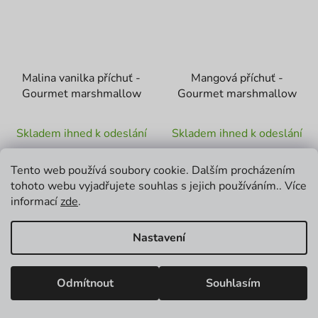
Malina vanilka příchuť -
Mangová příchuť -
Gourmet marshmallow
Gourmet marshmallow
Průměrné
Průměrné
Skladem ihned k odeslání
Skladem ihned k odeslání
hodnocení
hodnocení
produktu
produktu
177 Kč
177 Kč
Tento web používá soubory cookie. Dalším procházením
je
je
Měrná
Měrná
177 Kč / 1 ks
177 Kč / 1 ks
tohoto webu vyjadřujete souhlas s jejich používáním.. Více
cena:
cena:
5,0
5,0
informací
zde
.
z
z
DO KOŠÍKU
DO KOŠÍKU
5
5
Nastavení
hvězdiček.
hvězdiček.
Odmítnout
Souhlasím