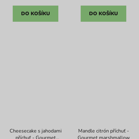
cena:
cena:
DO KOŠÍKU
DO KOŠÍKU
Cheesecake s jahodami
Mandle citrón příchuť -
příchuť - Gourmet
Gourmet marshmallow