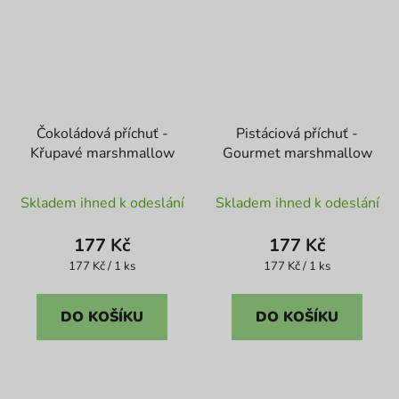
Čokoládová příchuť -
Pistáciová příchuť -
Křupavé marshmallow
Gourmet marshmallow
Průměrné
Skladem ihned k odeslání
Skladem ihned k odeslání
hodnocení
produktu
177 Kč
177 Kč
je
Měrná
Měrná
177 Kč / 1 ks
177 Kč / 1 ks
cena:
cena:
5,0
z
DO KOŠÍKU
DO KOŠÍKU
5
hvězdiček.