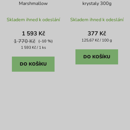
Marshmallow
krystaly 300g
Skladem ihned k odeslání
Skladem ihned k odeslání
1 593 Kč
377 Kč
Měrná
1 770 Kč
125,67 Kč / 100 g
(–10 %)
cena:
Měrná
1 593 Kč / 1 ks
cena:
DO KOŠÍKU
DO KOŠÍKU