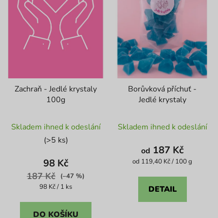
Zachraň - Jedlé krystaly
Borůvková příchuť -
100g
Jedlé krystaly
Průměrné
Průměrné
Skladem ihned k odeslání
Skladem ihned k odeslání
hodnocení
hodnocení
(>5 ks)
produktu
produktu
187 Kč
od
je
je
98 Kč
Měrná
od 119,40 Kč / 100 g
cena:
4,3
4,5
187 Kč
(–47 %)
z
z
Měrná
98 Kč / 1 ks
DETAIL
cena:
5
5
hvězdiček.
hvězdiček.
DO KOŠÍKU