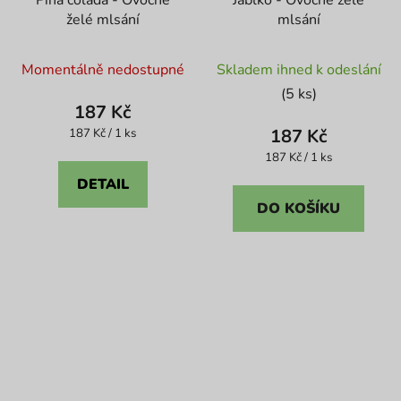
želé mlsání
mlsání
Momentálně nedostupné
Skladem ihned k odeslání
(5 ks)
187 Kč
Měrná
187 Kč
187 Kč / 1 ks
cena:
Měrná
187 Kč / 1 ks
cena:
DETAIL
DO KOŠÍKU