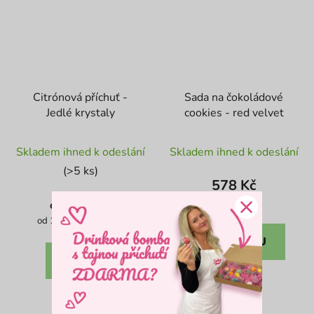
Citrónová příchuť -
Sada na čokoládové
Jedlé krystaly
cookies - red velvet
Průměrné
Průměrné
Skladem ihned k odeslání
Skladem ihned k odeslání
hodnocení
hodnocení
(>5 ks)
produktu
produktu
578 Kč
je
je
187 Kč
Měrná
578 Kč / 1 ks
od
cena:
4,3
5,0
Měrná
od 119,40 Kč / 100 g
cena:
z
z
DO KOŠÍKU
5
5
DETAIL
hvězdiček.
hvězdiček.