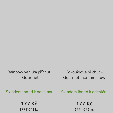
Rainbow vanilka příchuť
Čokoládová příchuť -
- Gourmet
Gourmet marshmallow
marshmallow
Skladem ihned k odeslání
Skladem ihned k odeslání
177 Kč
177 Kč
Měrná
Měrná
177 Kč / 1 ks
177 Kč / 1 ks