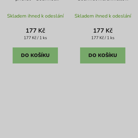
marshmallow
Průměrné
Skladem ihned k odeslání
Skladem ihned k odeslání
hodnocení
produktu
177 Kč
177 Kč
je
Měrná
Měrná
177 Kč / 1 ks
177 Kč / 1 ks
cena:
cena:
5,0
z
DO KOŠÍKU
DO KOŠÍKU
5
hvězdiček.