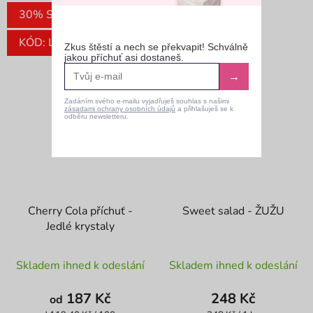
30% SLEVA
KÓD: LETO30
Zkus štěstí a nech se překvapit! Schválně
jakou příchuť asi dostaneš.
→
Zadáním svého e-mailu vyjadřuješ souhlas s našimi
zásadami ochrany osobních údajů
a přihlašuješ se k
odběru newsletteru.
Cherry Cola příchuť -
Sweet salad - ŽUŽU
Jedlé krystaly
Průměrné
Skladem ihned k odeslání
Skladem ihned k odeslání
hodnocení
produktu
187 Kč
248 Kč
od
je