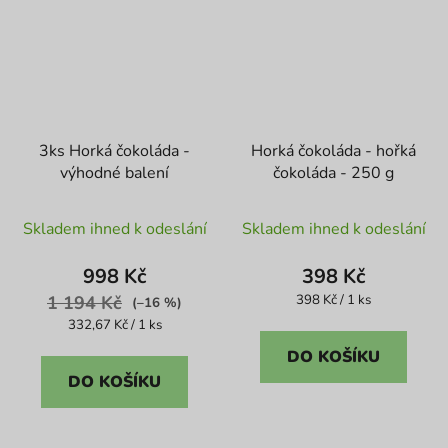
3ks Horká čokoláda -
Horká čokoláda - hořká
výhodné balení
čokoláda - 250 g
Průměrné
Skladem ihned k odeslání
Skladem ihned k odeslání
hodnocení
produktu
998 Kč
398 Kč
je
Měrná
1 194 Kč
398 Kč / 1 ks
(–16 %)
cena:
5,0
Měrná
332,67 Kč / 1 ks
cena:
z
DO KOŠÍKU
5
DO KOŠÍKU
hvězdiček.