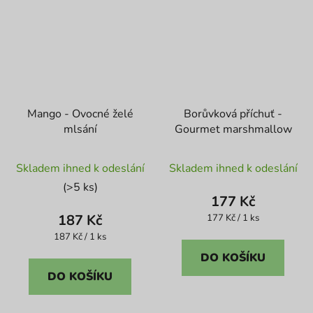
Mango - Ovocné želé
Borůvková příchuť -
mlsání
Gourmet marshmallow
Skladem ihned k odeslání
Skladem ihned k odeslání
(>5 ks)
177 Kč
187 Kč
Měrná
177 Kč / 1 ks
cena:
Měrná
187 Kč / 1 ks
cena:
DO KOŠÍKU
DO KOŠÍKU