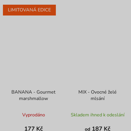
LIMITOVANÁ EDICE
BANANA - Gourmet
MIX - Ovocné želé
marshmallow
mlsání
Průměrné
Vyprodáno
Skladem ihned k odeslání
hodnocení
produktu
177 Kč
187 Kč
od