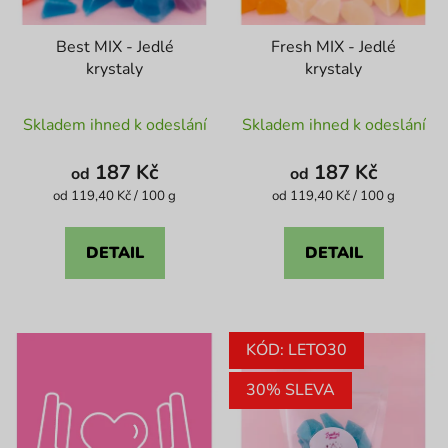
k
t
Best MIX - Jedlé
Fresh MIX - Jedlé
ů
krystaly
krystaly
Průměrné
Průměrné
Skladem ihned k odeslání
Skladem ihned k odeslání
hodnocení
hodnocení
produktu
produktu
187 Kč
187 Kč
od
od
je
je
Měrná
Měrná
od 119,40 Kč / 100 g
od 119,40 Kč / 100 g
cena:
cena:
4,1
5,0
z
z
DETAIL
DETAIL
5
5
hvězdiček.
hvězdiček.
KÓD: LETO30
30% SLEVA