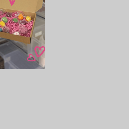
hvězdiček.
lasím
DO KOŠÍKU