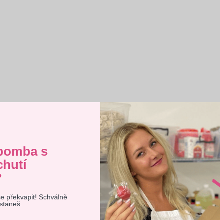
sada - Třpytivé KOKTEJLOVÉ
Mystery box - Třpytivé DR
BOMBY
BOMBY + 1 ks ZDARM
Průměrné
Průměrné
kladem ihned k odeslání
Skladem ihned k odeslá
hodnocení
hodnocení
bomba s
produktu
produktu
298 Kč
467 Kč
chutí
je
je
Měrná
Měrná
49,67 Kč / 1 ks
46,70 Kč / 1 ks
?
cena:
cena:
5,0
4,4
z
z
se překvapit! Schválně
web používá soubory cookie. Dalším procházením tohoto webu
ostaneš.
jete souhlas s jejich používáním.. Více informací
zde
.
5
5