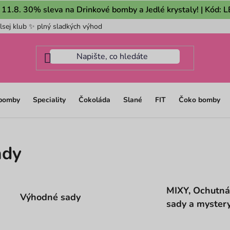
 11.8. 30% sleva na Drinkové bomby a Jedlé krystaly! | Kód:
lsej klub ✨ plný sladkých výhod
Pro firmy
Mám dotaz na m
 bomby
Speciality
Čokoláda
Slané
FIT
Čoko bomby
ady
MIXY, Ochutná
Výhodné sady
sady a myster