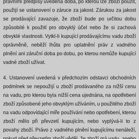
právními předpisy uvedena doba, po kterou lze zboží použít,
použijí se ustanovení o záruce za jakost. Zárukou za jakost
se prodávající zavazuje, že zboží bude po určitou dobu
způsobilé k použití pro obvyklý účel nebo že si zachová
obvyklé vlastnosti. Vytkl-li kupující prodávajícímu vadu zboží
oprávněně, neběží lhůta pro uplatnění práv z vadného
plnění ani záruční doba po dobu, po kterou nemůže kupující
vadné zboží užívat.
4. Ustanovení uvedená v předchozím odstavci obchodních
podmínek se nepoužijí u zboží prodávaného za nižší cenu
na vadu, pro kterou byla nižší cena ujednána, na opotřebení
zboží způsobené jeho obvyklým užíváním, u použitého zboží
na vadu odpovídající míře používání nebo opotřebení, kterou
zboží mělo při převzetí kupujícím, nebo vyplývá-li to z
povahy zboží. Právo z vadného plnění kupujícímu nenáleží,
pokud před převzetím zboží věděl, že zboží má vadu, anebo