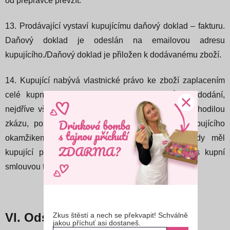
od přepravce převzít.
13. Prodávající vystaví kupujícímu daňový doklad – fakturu.
Daňový doklad je odeslán na emailovou adresu
kupujícího./Daňový doklad je přiložen k dodávanému zboží.
14. Kupující nabývá vlastnické právo ke zboží zaplacením
celé kupní ceny za zboží, včetně nákladů na dodání,
nejdříve však převzetím zboží. Odpovědnost za nahodilou
zkázu, poškození či ztrátu zboží přechází na kupujícího
okamžikem převzetí zboží nebo okamžikem, kdy měl
kupující povinnost zboží převzít, ale v rozporu s kupní
smlouvou tak neučinil.
VI. Odstoupení od smlouvy
Zkus štěstí a nech se překvapit! Schválně
jakou příchuť asi dostaneš.