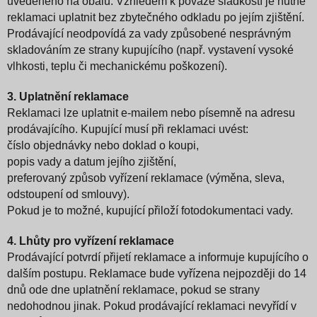
uvedeného na obalu.
Vzhledem k povaze sladkostí je nutné
reklamaci uplatnit bez zbytečného odkladu po jejím zjištění.
Prodávající neodpovídá za vady způsobené nesprávným
skladováním ze strany kupujícího (např. vystavení vysoké
vlhkosti, teplu či mechanickému poškození).
3. Uplatnění reklamace
Reklamaci lze uplatnit e-mailem nebo písemně na adresu
prodávajícího. Kupující musí při reklamaci uvést:
číslo objednávky nebo doklad o koupi,
popis vady a datum jejího zjištění,
preferovaný způsob vyřízení reklamace (výměna, sleva,
odstoupení od smlouvy).
Pokud je to možné, kupující přiloží fotodokumentaci vady.
4. Lhůty pro vyřízení reklamace
Prodávající potvrdí přijetí reklamace a informuje kupujícího o
dalším postupu. Reklamace bude vyřízena nejpozději do 14
dnů ode dne uplatnění reklamace, pokud se strany
nedohodnou jinak. Pokud prodávající reklamaci nevyřídí v