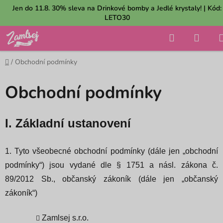
Přejít
Jen do 11.8. 30% sleva na Drinkové bomby a Jedlé krystaly! | Kód:
na
LETO30
obsah
Hledat
NÁK
KOŠÍ
Domů
/
Obchodní podmínky
Obchodní podmínky
I. Základní ustanovení
1. Tyto všeobecné obchodní podmínky (dále jen „obchodní
podmínky“) jsou vydané dle § 1751 a násl. zákona č.
89/2012 Sb., občanský zákoník (dále jen „občanský
zákoník“)
Zamlsej s.r.o.