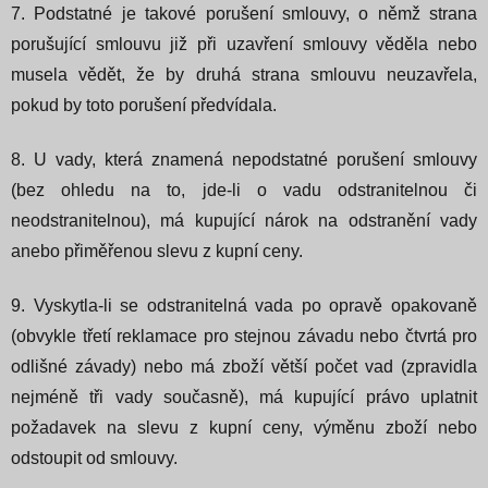
7. Podstatné je takové porušení smlouvy, o němž strana
porušující smlouvu již při uzavření smlouvy věděla nebo
musela vědět, že by druhá strana smlouvu neuzavřela,
pokud by toto porušení předvídala.
8. U vady, která znamená nepodstatné porušení smlouvy
(bez ohledu na to, jde-li o vadu odstranitelnou či
neodstranitelnou), má kupující nárok na odstranění vady
anebo přiměřenou slevu z kupní ceny.
9. Vyskytla-li se odstranitelná vada po opravě opakovaně
(obvykle třetí reklamace pro stejnou závadu nebo čtvrtá pro
odlišné závady) nebo má zboží větší počet vad (zpravidla
nejméně tři vady současně), má kupující právo uplatnit
požadavek na slevu z kupní ceny, výměnu zboží nebo
odstoupit od smlouvy.