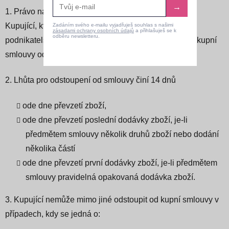
→
1. Právo na odstoupení
Kupující, který uzavřel kupní smlouvu mimo svoji
Zadáním svého e-mailu vyjadřuješ souhlas s našimi
zásadami ochrany osobních údajů
a přihlašuješ se k
odběru newsletteru.
podnikatelskou činnost jako spotřebitel, má právo od kupní
smlouvy odstoupit bez udání důvodu ve lhůtě 14 dnů.
2. Lhůta pro odstoupení od smlouvy činí 14 dnů
ode dne převzetí zboží,
ode dne převzetí poslední dodávky zboží, je-li
předmětem smlouvy několik druhů zboží nebo dodání
několika částí
ode dne převzetí první dodávky zboží, je-li předmětem
smlouvy pravidelná opakovaná dodávka zboží.
3. Kupující nemůže mimo jiné odstoupit od kupní smlouvy v
případech,
kdy se jedná o: