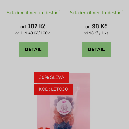
Průměrné
Průměrné
Skladem ihned k odeslání
Skladem ihned k odeslání
hodnocení
hodnocení
produktu
produktu
187 Kč
98 Kč
od
od
je
je
Měrná
Měrná
od 119,40 Kč / 100 g
od 98 Kč / 1 ks
cena:
cena:
5,0
4,6
z
z
DETAIL
DETAIL
5
5
hvězdiček.
hvězdiček.
30% SLEVA
KÓD: LETO30