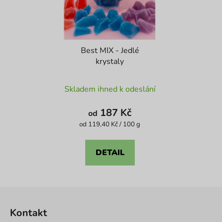
Best MIX - Jedlé
krystaly
Průměrné
Skladem ihned k odeslání
hodnocení
produktu
187 Kč
od
je
Měrná
od 119,40 Kč / 100 g
cena:
4,1
z
DETAIL
5
hvězdiček.
Z
á
Kontakt
p