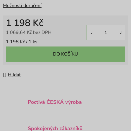
Možnosti doručení
1 198 Kč
1 069,64 Kč bez DPH
Měrná cena:
1 198 Kč / 1 ks
DO KOŠÍKU
Hlídat
Poctivá ČESKÁ výroba
Spokojených zákazníků