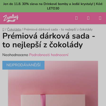
Přejít
Jen do 11.8. 30% sleva na Drinkové bomby a Jedlé krystaly! | Kód:
na
LETO30
obsah
Hledat
NÁKUP
KOŠÍK
Domů
/
Čokoláda
/
Prémiová dárková sada - to nejlepší z čokolády
Prémiová dárková sada -
to nejlepší z čokolády
Průměrné
Neohodnoceno
Podrobnosti hodnocení
hodnocení
NEJPRODÁVANĚJŠÍ
produktu
je
0,0
z
5
hvězdiček.