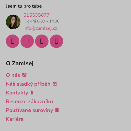
a
Jsem tu pro tebe
t
515535677
í
(Po-Pá 6:00 - 14:00)
info@zamlsej.cz
O Zamlsej
O nás 🌸
Náš sladký příběh 🎀
Kontakty 📱
Recenze zákazníků
Používané suroviny 🍫
Kariéra