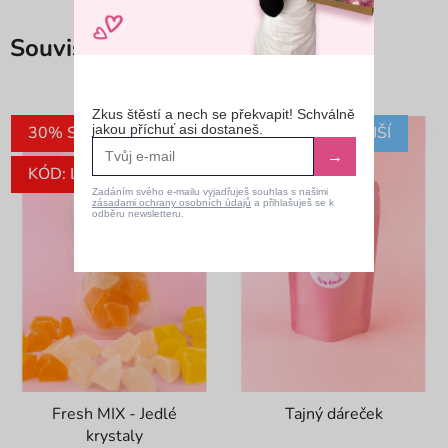
Související produkty
Zkus štěstí a nech se překvapit! Schválně
jakou příchuť asi dostaneš.
30% SLEVA
NEJPRODÁVANĚJŠÍ
→
KÓD: LETO30
Zadáním svého e-mailu vyjadřuješ souhlas s našimi
zásadami ochrany osobních údajů
a přihlašuješ se k
odběru newsletteru.
Fresh MIX - Jedlé
Tajný dáreček
krystaly