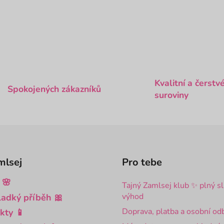
hvězdiček.
hvězdiček.
DO KOŠÍKU
DO KOŠÍKU
O
v
l
á
Kvalitní a čerstv
Spokojených zákazníků
d
suroviny
a
c
í
p
r
v
mlsej
Pro tebe
k
y
 🌸
Tajný Zamlsej klub ✨ plný s
v
výhod
ladký příběh 🎀
ý
Doprava, platba a osobní od
p
kty 📱