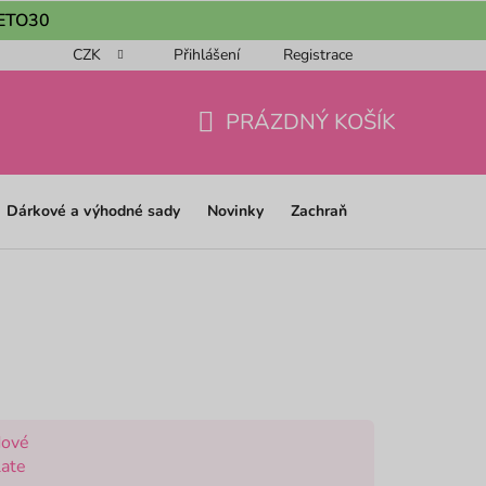
 LETO30
CZK
Přihlášení
Registrace
ou objednávku 📦
Obchodní podmínky
Podmínky ochrany os
PRÁZDNÝ KOŠÍK
NÁKUPNÍ
KOŠÍK
Dárkové a výhodné sady
Novinky
Zachraň
dové
late