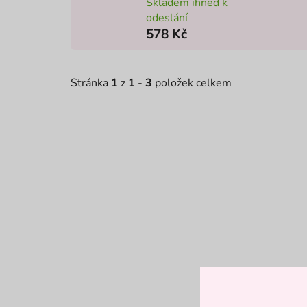
Skladem ihned k
odeslání
578 Kč
Stránka
1
z
1
-
3
položek celkem
V
NEJPRODÁVANĚJŠÍ
ý
p
i
s
p
r
o