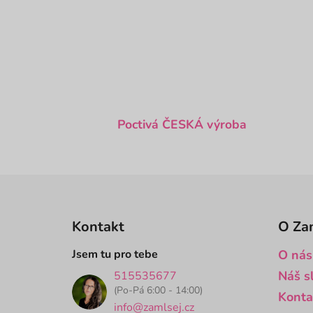
hvězdiček.
DO KOŠÍKU
Poctivá ČESKÁ výroba
Z
á
Kontakt
O Za
p
a
Jsem tu pro tebe
O nás
t
Náš s
515535677
í
(Po-Pá 6:00 - 14:00)
Konta
info@zamlsej.cz