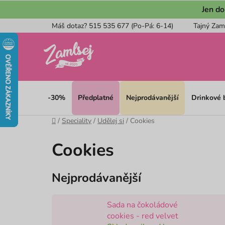
Přejít
Jen do
na
Máš dotaz? 515 535 677 (Po-Pá: 6-14)
Tajný Zam
obsah
-30%
Předplatné
Nejprodávanější
Drinkové
Domů
/
Speciality
/
Udělej si
/
Cookies
Cookies
Nejprodávanější
Sada na čokoládové
cookies - red velvet