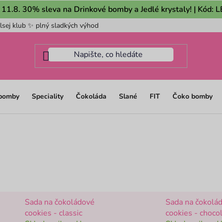
 11.8. 30% sleva na Drinkové bomby a Jedlé krystaly! | Kód:
lsej klub ✨ plný sladkých výhod
Pro firmy
Mám dotaz na m
 bomby
Speciality
Čokoláda
Slané
FIT
Čoko bomby
Sada na čokoládové
Sada na čokolá
cookies - classic
cookies - choco