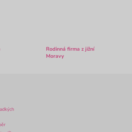
é
Rodinná firma z jižní
Moravy
ladkých
běr