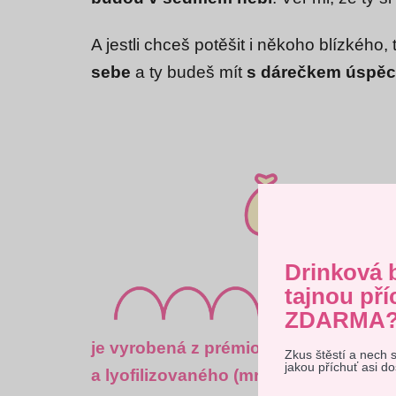
A jestli chceš potěšit i někoho blízkého
sebe
a ty budeš mít
s dárečkem úspě
Drinková 
tajnou pří
ZDARMA
je vyrobená z prémiové belgické čoko
Zkus štěstí a nech 
Tento 
jakou příchuť asi d
a
lyofilizovaného (mrazem sušeného)
vyjadřu