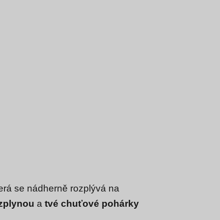
erá se nádherně rozplývá na
ozplynou
a
tvé chuťové pohárky