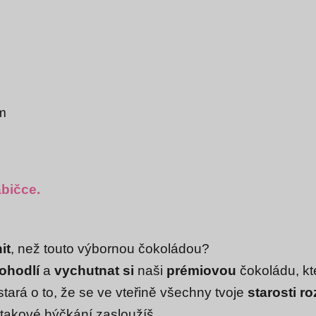
em
abičce.
it
, než touto výbornou čokoládou?
pohodlí
a
vychutnat si
naši
prémiovou
čokoládu, kt
tará o to, že se ve vteřině všechny tvoje
starosti r
si takové hýčkání zasloužíš.