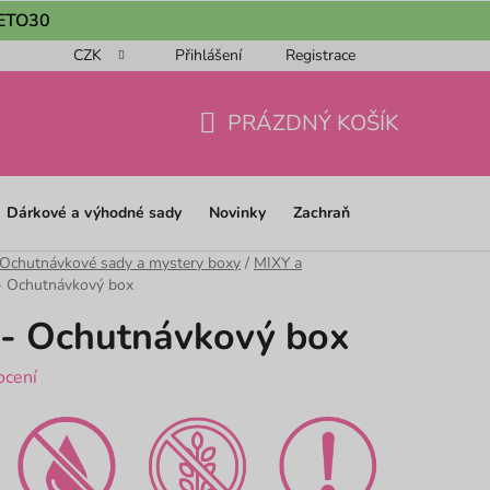
 LETO30
CZK
Přihlášení
Registrace
ou objednávku 📦
Obchodní podmínky
Podmínky ochrany os
PRÁZDNÝ KOŠÍK
NÁKUPNÍ
KOŠÍK
Dárkové a výhodné sady
Novinky
Zachraň
 Ochutnávkové sady a mystery boxy
/
MIXY a
 - Ochutnávkový box
 - Ochutnávkový box
ocení