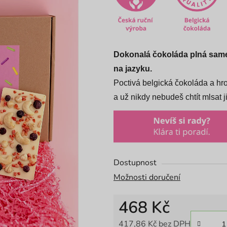
5,0
z
5
hvězdiček.
Dokonalá čokoláda plná same
na jazyku.
Poctivá belgická čokoláda a hr
a už nikdy nebudeš chtít mlsat j
Dostupnost
Možnosti doručení
468 Kč
417,86 Kč bez DPH