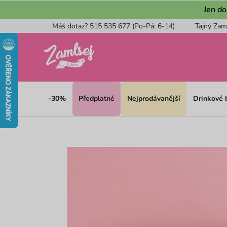
Přejít
Jen do
na
Máš dotaz? 515 535 677 (Po-Pá: 6-14)
Tajný Zam
obsah
-30%
Předplatné
Nejprodávanější
Drinkové