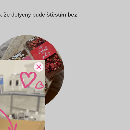
íš, že dotyčný bude
štěstím bez
vých bobů, oříšků
eš
-ZDE-