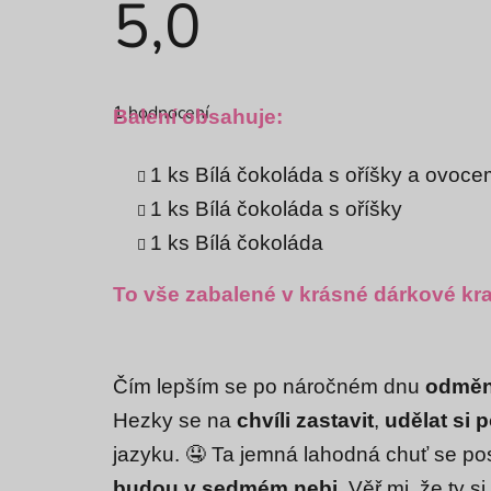
5,0
Průměrné
hodnocení
1 hodnocení
produktu
Balení obsahuje:
je
5,0
z
1 ks Bílá čokoláda s oříšky a ovoc
5
hvězdiček.
1 ks
Bílá čokoláda s oříšky
1 ks Bílá čokoláda
To vše zabalené v krásné dárkové kr
Čím lepším se po náročném dnu
odměn
Hezky se na
chvíli zastavit
,
udělat si 
jazyku. 🤤 Ta jemná lahodná chuť se pos
budou v sedmém nebi
. Věř mi, že ty 