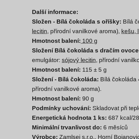
Další informace:
Složen - Bílá čokoláda s oříšky:
Bílá 
lecitin
, přírodní vanilkové aroma),
kešu, 
Hmotnost balení:
100 g
Složení Bílá čokoláda s dračím ovoc
emulgátor:
sójový lecitin
, přírodní vanil
Hmotnost balení:
115 ± 5 g
Složení -
Bílá čokoláda:
Bílá čokoláda
přírodní vanilkové aroma).
Hmotnost balení:
90 g
Podmínky uchování:
Skladovat při tep
Energetická
hodnota 1 ks:
687 kcal/
28
Minimální trvanlivost do:
6 měsíců
Výrobce:
Zamlsej s.r.o., Horní Bojano