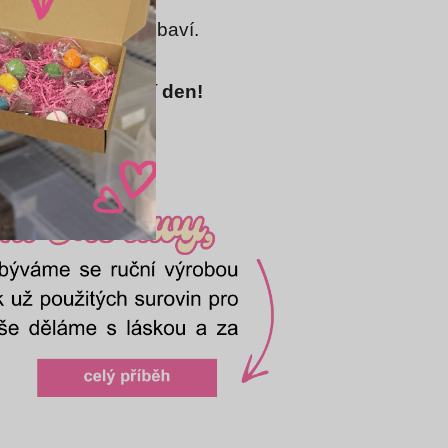
lasím
práce nás opravdu baví.
potřebnou péči
.
erý ti hned zlepší den!