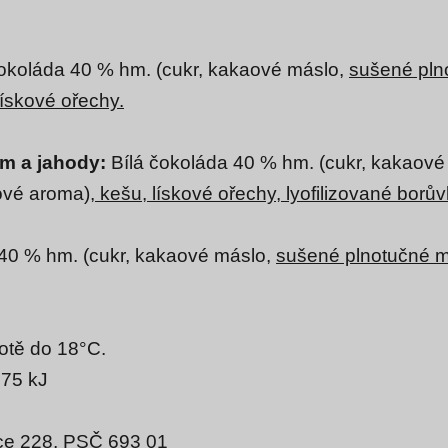
čokoláda 40 % hm. (cukr, kakaové máslo,
sušené pln
lískové ořechy.
em a jahody:
Bílá čokoláda 40 % hm. (cukr, kakaov
kové aroma),
kešu, lískové ořechy, lyofilizované borů
 40 % hm. (cukr, kakaové máslo,
sušené plnotučné 
lotě do 18°C.
75 kJ
vice 228, PSČ 693 01