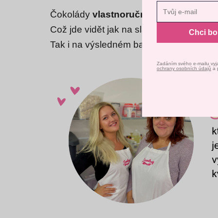
Nast
Čokolády
vlastnoručně vyrábíme
v naš
Což jde vidět jak na sladkostech, které
Chci b
Tak i na výsledném balíčku, který putuje
Zadáním svého e-mailu vyj
ochrany osobních údajů
a 