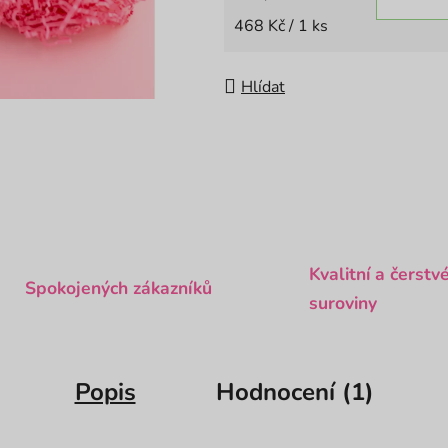
Měrná cena:
468 Kč / 1 ks
Hlídat
Kvalitní a čerstv
Spokojených zákazníků
suroviny
Popis
Hodnocení (1)