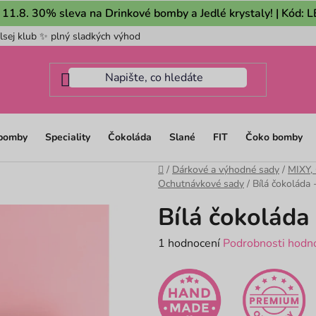
 11.8. 30% sleva na Drinkové bomby a Jedlé krystaly! | Kód:
lsej klub ✨ plný sladkých výhod
Pro firmy
Mám dotaz na m
 bomby
Speciality
Čokoláda
Slané
FIT
Čoko bomby
Domů
/
Dárkové a výhodné sady
/
MIXY,
Ochutnávkové sady
/
Bílá čokoláda
Bílá čokoláda
Průměrné
1 hodnocení
Podrobnosti hodn
hodnocení
produktu
je