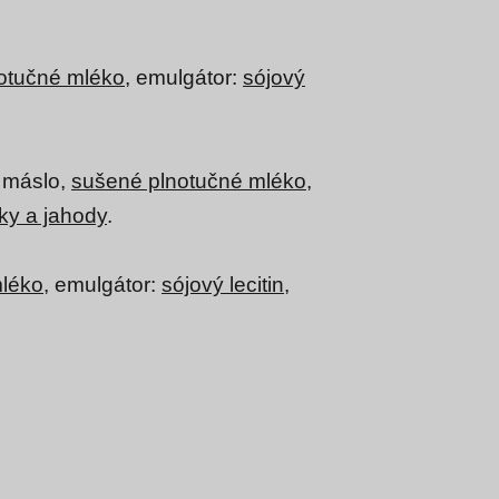
otučné mléko
, emulgátor:
sójový
é máslo,
sušené plnotučné mléko
,
vky a jahody
.
mléko
, emulgátor:
sójový lecitin
,