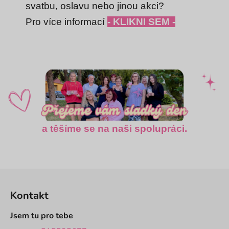
svatbu, oslavu nebo jinou akci?
Pro více informací
- KLIKNI SEM -
a těšíme se na naši spolupráci.
Z
á
Kontakt
p
a
Jsem tu pro tebe
t