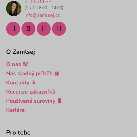
515535677
í
(Po-Pá 6:00 - 14:00)
info@zamlsej.cz
O Zamlsej
O nás 🌸
Náš sladký příběh 🎀
Kontakty 📱
Recenze zákazníků
Používané suroviny 🍫
Kariéra
Pro tebe