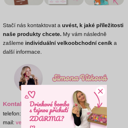
Stačí nás kontaktovat a
uvést, k jaké příležitosti
naše produkty chcete.
My vám následně
zašleme
individuální velkoobchodní ceník
a
další informace.
Kontaktní údaje:
telefon:
+420 776 670 167
mail:
velkoobchod@zamlsej.cz