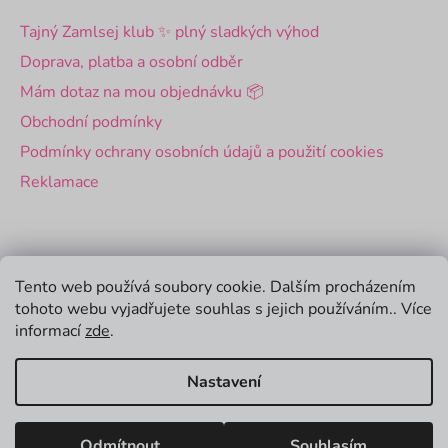
Tajný Zamlsej klub ✨ plný sladkých výhod
Doprava, platba a osobní odběr
Mám dotaz na mou objednávku 📦
Obchodní podmínky
Podmínky ochrany osobních údajů a použití cookies
Reklamace
Pro firmy
Tento web používá soubory cookie. Dalším procházením
tohoto webu vyjadřujete souhlas s jejich používáním.. Více
Velkoobchod
informací
zde
.
Firemní dárky
Nastavení
Vytvořil Shoptet
Odmítnout
Souhlasím