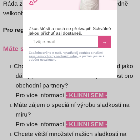
Ráda zodpovím všechny
vaše dotazy ohledně
velkoobchodu.
Zkus štěstí a nech se překvapit! Schválně
Pro registraci
- KLIKNI SEM -
jakou příchuť asi dostaneš.
→
Máte speciální požadavky?
Zadáním svého e-mailu vyjadřuješ souhlas s našimi
zásadami ochrany osobních údajů
a přihlašuješ se k
odběru newsletteru.
Chcete sladkosti do své firmy, například jako
dárky pro zaměstnance nebo pozornost pro
obchodní partnery?
Pro více informací
- KLIKNI SEM -
Máte zájem o speciální výrobu sladkostí na
míru?
Pro více informací
- KLIKNI SEM -
Chcete větší množství našich sladkosti na