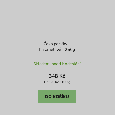
Čoko pecičky -
Karamelové - 250g
Průměrné
Skladem ihned k odeslání
hodnocení
produktu
348 Kč
je
Měrná
139,20 Kč / 100 g
cena:
5,0
z
DO KOŠÍKU
5
hvězdiček.