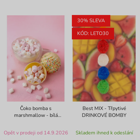
30% SLEVA
KÓD: LETO30
Čoko bomba s
Best MIX - Třpytivé
marshmallow - bílá
DRINKOVÉ BOMBY
čokoláda
Průměrné
Průměrné
Opět v prodeji od 14.9.2026
Skladem ihned k odeslání
hodnocení
hodnocení