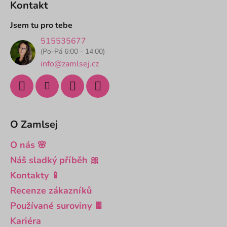
Kontakt
p
a
Jsem tu pro tebe
t
515535677
í
(Po-Pá 6:00 - 14:00)
info@zamlsej.cz
O Zamlsej
O nás 🌸
Náš sladký příběh 🎀
Kontakty 📱
Recenze zákazníků
Používané suroviny 🍫
Kariéra