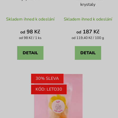
krystaly
Průměrné
Průměrné
Skladem ihned k odeslání
Skladem ihned k odeslání
hodnocení
hodnocení
produktu
produktu
98 Kč
187 Kč
od
od
je
je
Měrná
Měrná
od 98 Kč / 1 ks
od 119,40 Kč / 100 g
cena:
cena:
4,6
4,1
z
z
DETAIL
DETAIL
5
5
hvězdiček.
hvězdiček.
30% SLEVA
KÓD: LETO30