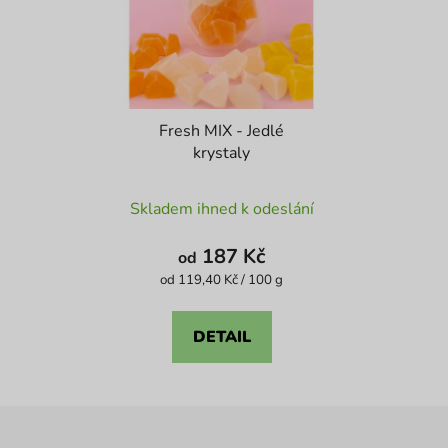
Fresh MIX - Jedlé
krystaly
Průměrné
Skladem ihned k odeslání
hodnocení
produktu
187 Kč
od
je
Měrná
od 119,40 Kč / 100 g
cena:
5,0
z
DETAIL
5
hvězdiček.
Z
á