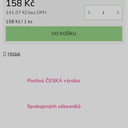
158 Kč
141,07 Kč bez DPH
Měrná cena:
158 Kč / 1 ks
DO KOŠÍKU
Hlídat
Poctivá ČESKÁ výroba
Spokojených zákazníků