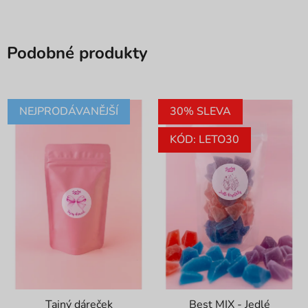
Podobné produkty
NEJPRODÁVANĚJŠÍ
30% SLEVA
KÓD: LETO30
Tajný dáreček
Best MIX - Jedlé