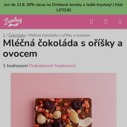
Přejít
Jen do 11.8. 30% sleva na Drinkové bomby a Jedlé krystaly! | Kód:
na
LETO30
obsah
Hledat
NÁKUP
KOŠÍK
Domů
/
Čokoláda
/
Mléčná čokoláda s oříšky a ovocem
Mléčná čokoláda s oříšky a
ovocem
Průměrné
1 hodnocení
Podrobnosti hodnocení
hodnocení
produktu
je
5,0
z
5
hvězdiček.