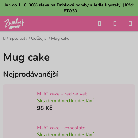
Přejít
Jen do 11.8. 30% sleva na Drinkové bomby a Jedlé krystaly! | Kód:
na
LETO30
obsah
Hledat
NÁKUP
KOŠÍK
Domů
/
Speciality
/
Udělej si
/
Mug cake
Mug cake
Nejprodávanější
MUG cake - red velvet
Skladem ihned k odeslání
98 Kč
MUG cake - chocolate
Skladem ihned k odeslání