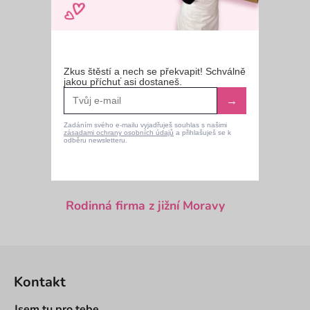
á
Poctivá ČESKÁ výroba
d
a
c
í
Zkus štěstí a nech se překvapit! Schválně
Spokojených zákazníků
jakou příchuť asi dostaneš.
p
r
→
v
Zadáním svého e-mailu vyjadřuješ souhlas s našimi
k
zásadami ochrany osobních údajů
a přihlašuješ se k
Kvalitní a čerstvé suroviny
odběru newsletteru.
y
v
ý
p
Rodinná firma z jižní Moravy
i
s
u
Z
á
Kontakt
p
a
Jsem tu pro tebe