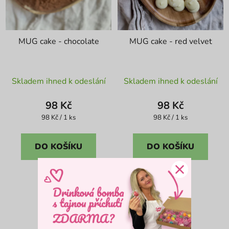
u
k
t
MUG cake - chocolate
MUG cake - red velvet
ů
Průměrné
Průměrné
Skladem ihned k odeslání
Skladem ihned k odeslání
hodnocení
hodnocení
produktu
produktu
98 Kč
98 Kč
je
je
Měrná
Měrná
98 Kč / 1 ks
98 Kč / 1 ks
cena:
cena:
5,0
0,0
z
z
DO KOŠÍKU
DO KOŠÍKU
5
5
hvězdiček.
hvězdiček.
2
položek celkem
O
v
l