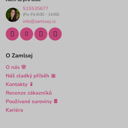
t
515535677
í
(Po-Pá 6:00 - 14:00)
info@zamlsej.cz
O Zamlsej
O nás 🌸
Náš sladký příběh 🎀
Kontakty 📱
Recenze zákazníků
Používané suroviny 🍫
Kariéra