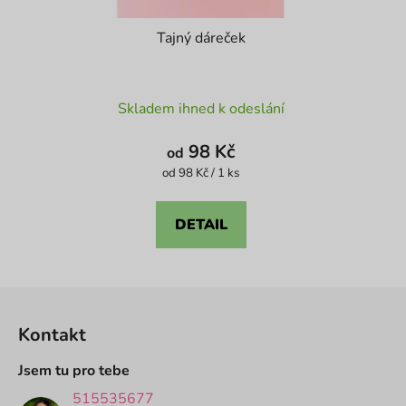
Tajný dáreček
Průměrné
Skladem ihned k odeslání
hodnocení
produktu
98 Kč
od
je
Měrná
od 98 Kč / 1 ks
cena:
4,6
z
DETAIL
5
hvězdiček.
Z
á
Kontakt
p
a
Jsem tu pro tebe
t
515535677