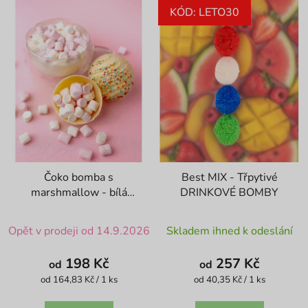
KÓD: LETO30
Čoko bomba s
Best MIX - Třpytivé
marshmallow - bílá
DRINKOVÉ BOMBY
čokoláda
Průměrné
Průměrné
Opět v prodeji od 14.9.2026
Skladem ihned k odeslání
hodnocení
hodnocení
produktu
produktu
198 Kč
257 Kč
od
od
je
je
Měrná
Měrná
od 164,83 Kč / 1 ks
od 40,35 Kč / 1 ks
cena:
cena:
4,9
4,4