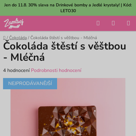
Přejít
Jen do 11.8. 30% sleva na Drinkové bomby a Jedlé krystaly! | Kód:
na
LETO30
obsah
Hledat
NÁKUP
KOŠÍK
Domů
/
Čokoláda
/
Čokoláda štěstí s věštbou - Mléčná
Čokoláda štěstí s věštbou
- Mléčná
Průměrné
4 hodnocení
Podrobnosti hodnocení
hodnocení
NEJPRODÁVANĚJŠÍ
produktu
je
5,0
z
5
hvězdiček.