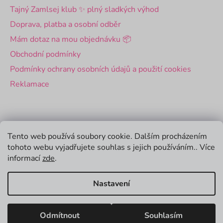
Tajný Zamlsej klub ✨ plný sladkých výhod
Doprava, platba a osobní odběr
Mám dotaz na mou objednávku 📦
Obchodní podmínky
Podmínky ochrany osobních údajů a použití cookies
Reklamace
Pro firmy
Tento web používá soubory cookie. Dalším procházením
tohoto webu vyjadřujete souhlas s jejich používáním.. Více
Velkoobchod
informací
zde
.
Firemní dárky
Nastavení
Vytvořil Shoptet
Odmítnout
Souhlasím
Copyright 2026
Zamlsej
. Všechna práva vyhrazena.