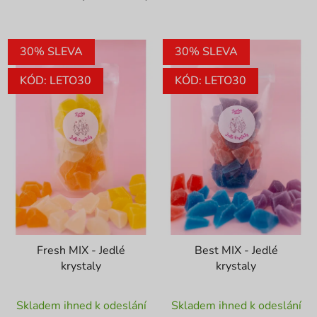
30% SLEVA
30% SLEVA
KÓD: LETO30
KÓD: LETO30
Fresh MIX - Jedlé
Best MIX - Jedlé
krystaly
krystaly
Průměrné
Průměrné
Skladem ihned k odeslání
Skladem ihned k odeslání
hodnocení
hodnocení