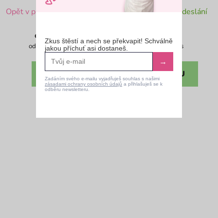
Průměrné
Průměrné
Opět v prodeji od 14.9.2026
Skladem ihned k odeslání
hodnocení
hodnocení
produktu
produktu
198 Kč
467 Kč
od
Zkus štěstí a nech se překvapit! Schválně
je
je
Měrná
Měrná
od 164,83 Kč / 1 ks
46,70 Kč / 1 ks
jakou příchuť asi dostaneš.
cena:
cena:
4,8
4,4
→
z
z
DETAIL
DO KOŠÍKU
Zadáním svého e-mailu vyjadřuješ souhlas s našimi
5
5
zásadami ochrany osobních údajů
a přihlašuješ se k
odběru newsletteru.
hvězdiček.
hvězdiček.