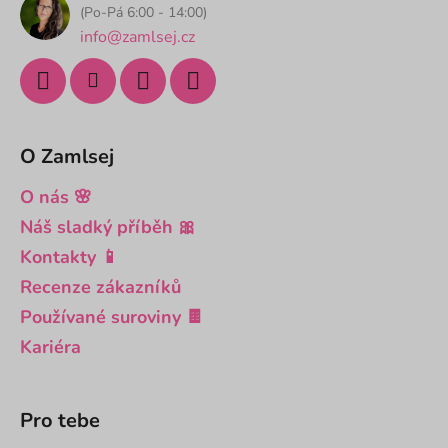
í
(Po-Pá 6:00 - 14:00)
info@zamlsej.cz
O Zamlsej
O nás 🌸
Náš sladký příběh 🎀
Kontakty 📱
Recenze zákazníků
Používané suroviny 🍫
Kariéra
Pro tebe