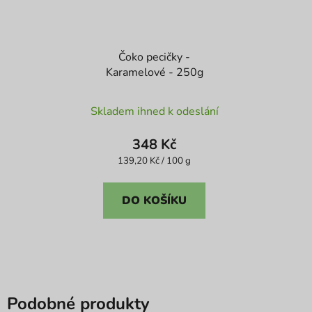
Čoko pecičky -
Karamelové - 250g
Průměrné
Skladem ihned k odeslání
hodnocení
produktu
348 Kč
je
Měrná
139,20 Kč / 100 g
cena:
5,0
z
DO KOŠÍKU
5
hvězdiček.
Podobné produkty