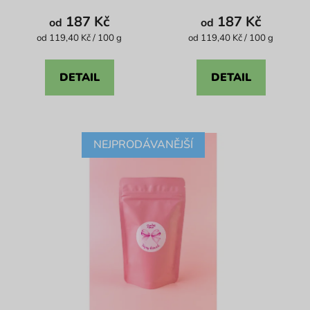
produktu
produktu
187 Kč
187 Kč
od
od
je
je
Měrná
Měrná
od 119,40 Kč / 100 g
od 119,40 Kč / 100 g
cena:
cena:
5,0
4,1
z
z
DETAIL
DETAIL
5
5
hvězdiček.
hvězdiček.
NEJPRODÁVANĚJŠÍ