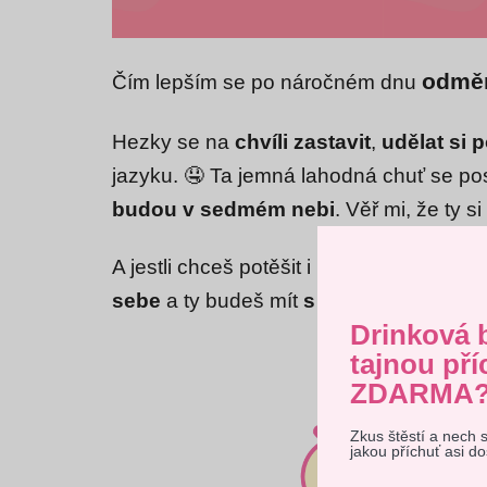
odměn
Čím lepším se po náročném dnu
Hezky se na
chvíli zastavit
,
udělat si 
jazyku. 🤤 Ta jemná lahodná chuť se pos
budou v sedmém nebi
. Věř mi, že ty 
A jestli chceš potěšit i někoho blízkého
sebe
a ty budeš mít
s dárečkem úspě
Drinková 
tajnou pří
ZDARMA
Zkus štěstí a nech 
Tento 
jakou příchuť asi d
vyjadřu