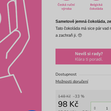
z
5
hvězdiček.
Sametově jemná čokoláda, ze
Tato čokoláda má sice pár vad n
a zachraň ji. 🥺
Dostupnost
Možnosti doručení
148 Kč
–33 %
98 Kč