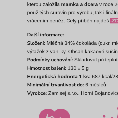
kterou založila
mamka a dcera
v roce 2
použitých surovin pro výrobu, tak i finá
vrácením peněz. Celý příběh najdeš
-Z
Další informace:
Složení:
Mléčná 34% čokoláda (cukr,
ml
výtažek z vanilky. Obsah kakaové suši
Podmínky uchování:
Skladovat při teplo
Hmotnost balení:
130 ± 5 g
Energetická
hodnota 1 ks:
687 kcal/2
Minimální trvanlivost do:
6 měsíců
Výrobce:
Zamlsej s.r.o., Horní Bojanov