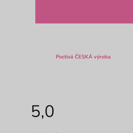
Poctivá ČESKÁ výroba
5,0
Průměrné
hodnocení