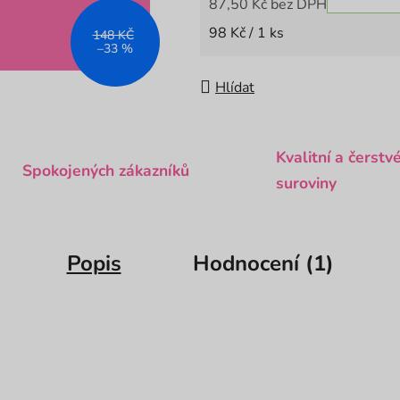
87,50 Kč bez DPH
Měrná cena:
98 Kč / 1 ks
148 KČ
–33 %
Hlídat
Kvalitní a čerstv
Spokojených zákazníků
suroviny
Popis
Hodnocení (1)