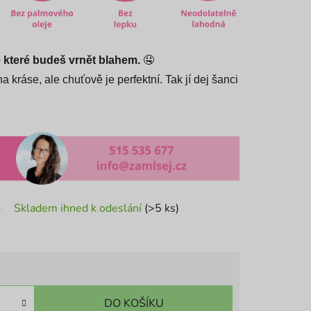
 které budeš vrnět blahem.
🤤
a kráse, ale chuťově je perfektní.
Tak jí dej šanci
Skladem ihned k odeslání
(>5 ks)
DO KOŠÍKU