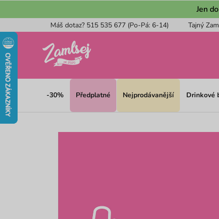
Přejít
Jen do
na
Máš dotaz? 515 535 677 (Po-Pá: 6-14)
Tajný Zam
obsah
-30%
Předplatné
Nejprodávanější
Drinkové