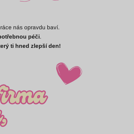
práce nás opravdu baví.
potřebnou péči
.
erý ti hned zlepší den!