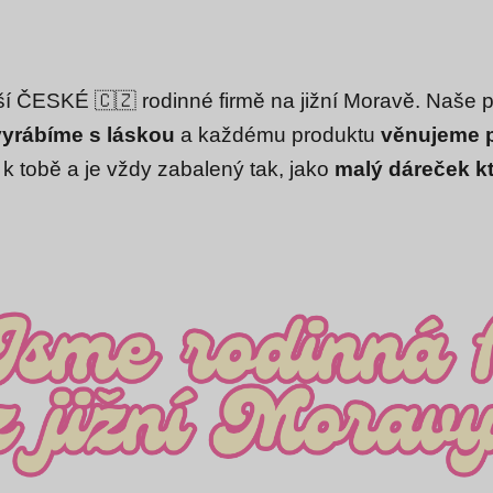
í ČESKÉ 🇨🇿 rodinné firmě na jižní Moravě. Naše 
vyrábíme s láskou
a každému produktu
věnujeme 
 k tobě a je vždy zabalený tak, jako
malý dáreček kt