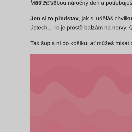
1 hodnocení
produktu
Máš za sebou náročný den a potřebuješ
je
5,0
z
Jen si to představ
, jak si uděláš chvilk
5
hvězdiček.
ústech... To je prostě balzám na nervy. 
Tak šup s ní do košíku, ať můžeš mlsat c