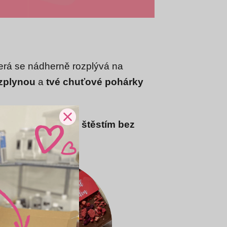
erá se nádherně rozplývá na
ozplynou
a
tvé chuťové pohárky
íš, že dotyčný bude
štěstím bez