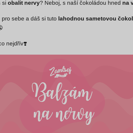
 si
obalit nervy
? Neboj, s naší čokoládou hned
na 
u pro sebe a dáš si tuto
lahodnou
sametovou čoko
🤤
o nejdřív❣️