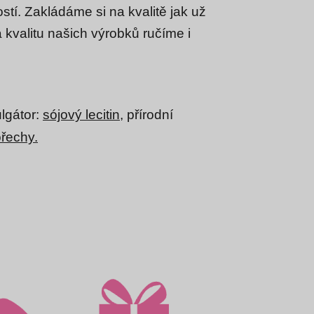
tí. Zakládáme si na kvalitě jak už
 kvalitu našich výrobků ručíme i
lgátor:
sójový
lecitin
, přírodní
ořechy
.