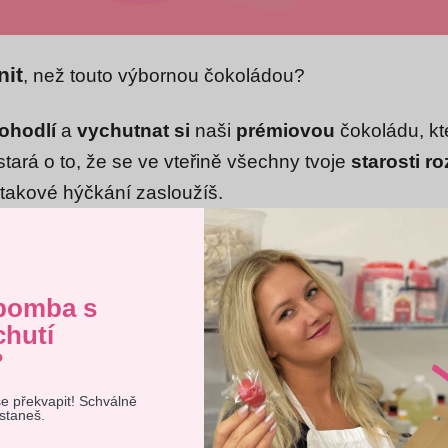
it
, než touto výbornou čokoládou?
pohodlí
a
vychutnat si
naši
prémiovou
čokoládu, kt
tará o to, že se ve vteřině všechny tvoje
starosti r
si takové hýčkání zasloužíš.
, tak si přihoď do košíku jednu čokoládu navíc a uvid
ch
.
bomba s
chutí
?
se překvapit! Schválně
web používá soubory cookie. Dalším procházením tohoto webu
ostaneš.
jete souhlas s jejich používáním.. Více informací
zde
.