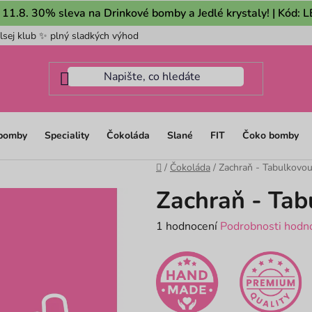
 11.8. 30% sleva na Drinkové bomby a Jedlé krystaly! | Kód:
lsej klub ✨ plný sladkých výhod
Pro firmy
Mám dotaz na m
 bomby
Speciality
Čokoláda
Slané
FIT
Čoko bomby
Domů
/
Čokoláda
/
Zachraň - Tabulkovo
Zachraň - Tab
Průměrné
1 hodnocení
Podrobnosti hodn
hodnocení
produktu
je
5,0