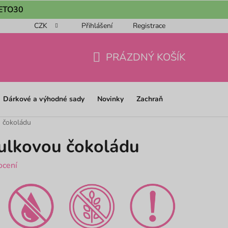
 LETO30
CZK
Přihlášení
Registrace
ou objednávku 📦
Obchodní podmínky
Podmínky ochrany os
PRÁZDNÝ KOŠÍK
NÁKUPNÍ
KOŠÍK
Dárkové a výhodné sady
Novinky
Zachraň
u čokoládu
ulkovou čokoládu
ocení