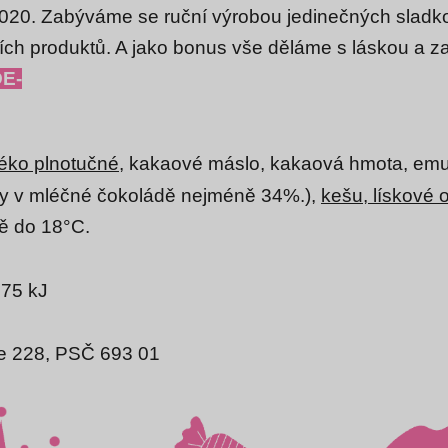
020. Zabýváme se ruční výrobou jedinečných sladkos
lních produktů. A jako bonus vše děláme s láskou a za
DE-
éko
plnotučné
, kakaové máslo, kakaová hmota, emu
ny v mléčné čokoládě nejméně 34%.),
kešu, lískové 
tě do 18°C.
875 kJ
ice 228, PSČ 693 01