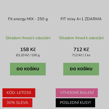
Fit energy MIX - 250 g
FIT mixy 4+1 ZDARMA
Skladem ihned k odeslání
Skladem ihned k odeslání
158 Kč
712 Kč
Měrná
Měrná
63,20 Kč / 100 g
712 Kč / 1 ks
cena:
cena:
DO KOŠÍKU
DO KOŠÍKU
KÓD: LETO30
VÝHODNÉ BALENÍ
30% SLEVA
POSLEDNÍ KUSY!