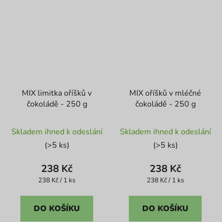
MIX limitka oříšků v
MIX oříšků v mléčné
čokoládě - 250 g
čokoládě - 250 g
Skladem ihned k odeslání
Skladem ihned k odeslání
(>5 ks)
(>5 ks)
238 Kč
238 Kč
Měrná
Měrná
238 Kč / 1 ks
238 Kč / 1 ks
cena:
cena:
DO KOŠÍKU
DO KOŠÍKU