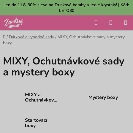
Přejít
Jen do 11.8. 30% sleva na Drinkové bomby a Jedlé krystaly! | Kód:
na
LETO30
obsah
Hledat
NÁKUP
KOŠÍK
Domů
/
Dárkové a výhodné sady
/
MIXY, Ochutnávkové sady a mystery
boxy
MIXY, Ochutnávkové sady
a mystery boxy
MIXY a
Mystery boxy
Ochutnávkové
sady
Startovací
boxy