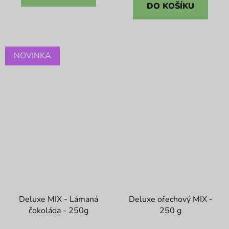
5
DO KOŠÍKU
hvězdiček.
NOVINKA
Deluxe MIX - Lámaná
Deluxe ořechový MIX -
čokoláda - 250g
250 g