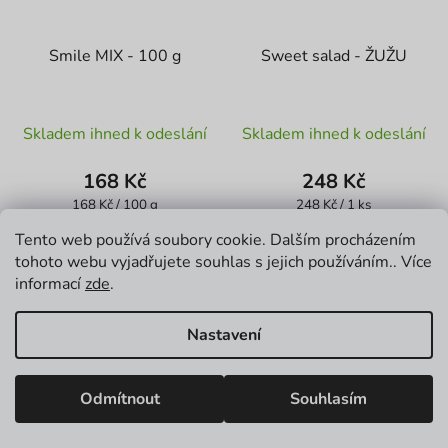
Smile MIX - 100 g
Sweet salad - ŽUŽU
Skladem ihned k odeslání
Skladem ihned k odeslání
168 Kč
248 Kč
Měrná
Měrná
168 Kč / 100 g
248 Kč / 1 ks
cena:
cena:
Tento web používá soubory cookie. Dalším procházením
DO KOŠÍKU
DO KOŠÍKU
tohoto webu vyjadřujete souhlas s jejich používáním.. Více
informací
zde
.
Nastavení
NEJPRODÁVANĚJŠÍ
Odmítnout
Souhlasím