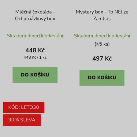
Mléčná čokoláda -
Mystery box - To NEJ ze
Ochutnávkový box
Zamlsej
Průměrné
Skladem ihned k odeslání
Skladem ihned k odeslání
hodnocení
(>5 ks)
produktu
448 Kč
je
Měrná
497 Kč
448 Kč / 1 ks
cena:
5,0
z
DO KOŠÍKU
DO KOŠÍKU
5
hvězdiček.
KÓD: LETO30
30% SLEVA