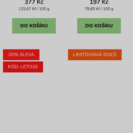
377 Kč
197 Kč
je
Měrná
Měrná
125,67 Kč / 100 g
78,80 Kč / 100 g
cena:
cena:
5,0
z
DO KOŠÍKU
DO KOŠÍKU
5
hvězdiček.
30% SLEVA
LIMITOVANÁ EDICE
KÓD: LETO30