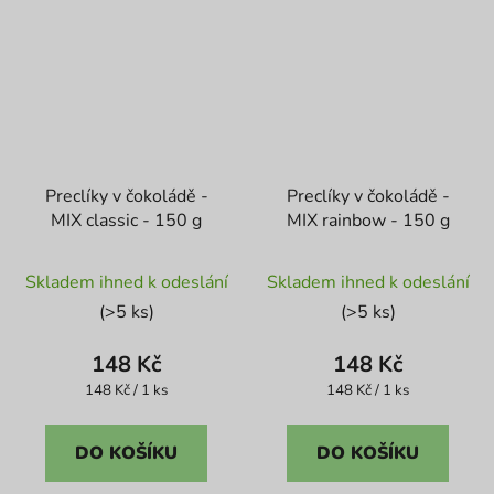
Preclíky v čokoládě -
Preclíky v čokoládě -
MIX classic - 150 g
MIX rainbow - 150 g
Průměrné
Průměrné
Skladem ihned k odeslání
Skladem ihned k odeslání
hodnocení
hodnocení
(>5 ks)
(>5 ks)
produktu
produktu
je
je
148 Kč
148 Kč
3,8
5,0
Měrná
Měrná
148 Kč / 1 ks
148 Kč / 1 ks
cena:
cena:
z
z
5
5
DO KOŠÍKU
DO KOŠÍKU
hvězdiček.
hvězdiček.