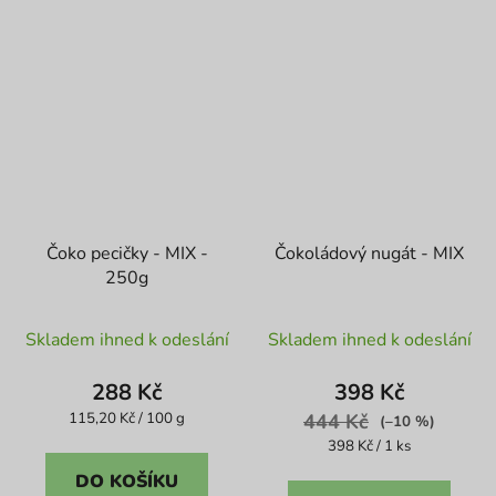
Čoko pecičky - MIX -
Čokoládový nugát - MIX
250g
Průměrné
Skladem ihned k odeslání
Skladem ihned k odeslání
hodnocení
produktu
288 Kč
398 Kč
je
Měrná
115,20 Kč / 100 g
444 Kč
(–10 %)
cena:
5,0
Měrná
398 Kč / 1 ks
cena:
z
DO KOŠÍKU