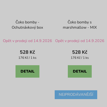
Čoko bomby -
Čoko bomby s
Ochutnávkový box
marshmallow - MIX
Průměrné
Průměrné
Opět v prodeji od 14.9.2026
Opět v prodeji od 14.9.2026
hodnocení
hodnocení
produktu
produktu
528 Kč
528 Kč
je
je
Měrná
Měrná
176 Kč / 1 ks
176 Kč / 1 ks
cena:
cena:
4,8
4,8
z
z
DETAIL
DETAIL
5
5
hvězdiček.
hvězdiček.
NEJPRODÁVANĚJŠÍ