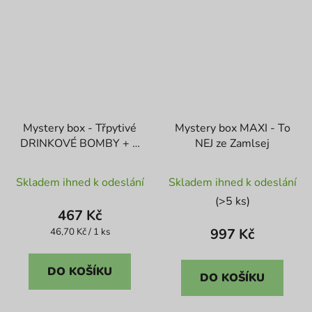
Mystery box - Třpytivé
Mystery box MAXI - To
DRINKOVÉ BOMBY + 1
NEJ ze Zamlsej
ks ZDARMA
Průměrné
Skladem ihned k odeslání
Skladem ihned k odeslání
hodnocení
(>5 ks)
produktu
467 Kč
je
Měrná
997 Kč
46,70 Kč / 1 ks
cena:
4,4
z
DO KOŠÍKU
DO KOŠÍKU
5
hvězdiček.