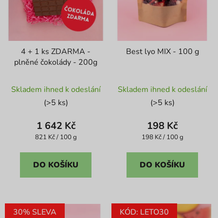
d
u
k
t
4 + 1 ks ZDARMA -
Best lyo MIX - 100 g
ů
plněné čokolády - 200g
Průměrné
Skladem ihned k odeslání
Skladem ihned k odeslání
hodnocení
(>5 ks)
(>5 ks)
produktu
je
1 642 Kč
198 Kč
4,0
Měrná
Měrná
821 Kč / 100 g
198 Kč / 100 g
cena:
cena:
z
5
DO KOŠÍKU
DO KOŠÍKU
hvězdiček.
30% SLEVA
KÓD: LETO30