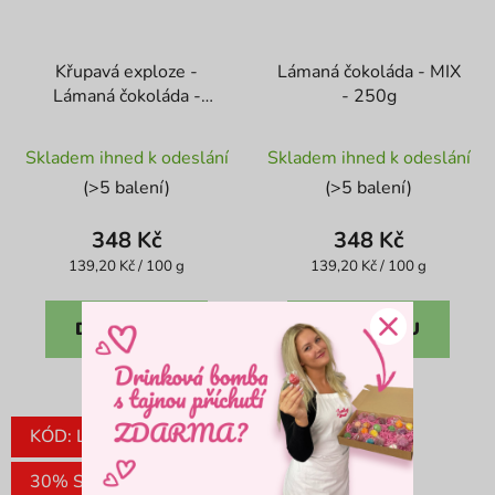
Křupavá exploze -
Lámaná čokoláda - MIX
Lámaná čokoláda -
- 250g
250g
Skladem ihned k odeslání
Skladem ihned k odeslání
(>5 balení)
(>5 balení)
348 Kč
348 Kč
Měrná
Měrná
139,20 Kč / 100 g
139,20 Kč / 100 g
cena:
cena:
DO KOŠÍKU
DO KOŠÍKU
KÓD: LETO30
30% SLEVA