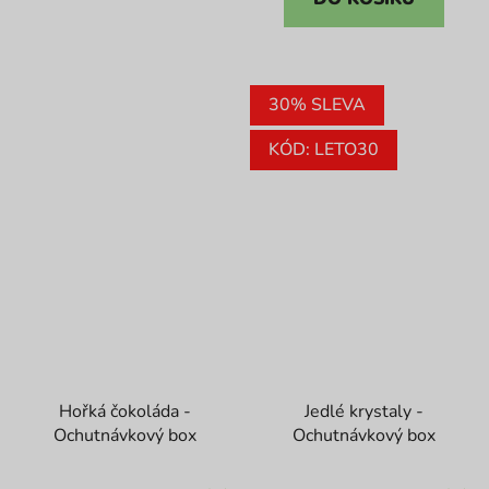
hvězdiček.
30% SLEVA
KÓD: LETO30
Hořká čokoláda -
Jedlé krystaly -
Ochutnávkový box
Ochutnávkový box
Průměrné