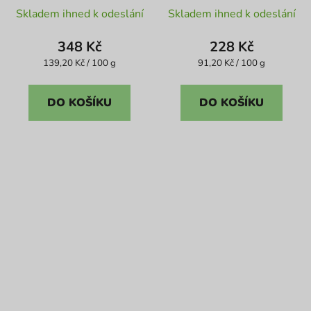
Skladem ihned k odeslání
Skladem ihned k odeslání
348 Kč
228 Kč
Měrná
Měrná
139,20 Kč / 100 g
91,20 Kč / 100 g
cena:
cena:
DO KOŠÍKU
DO KOŠÍKU