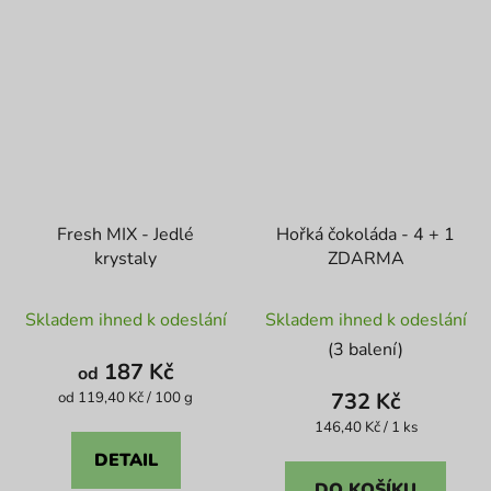
Fresh MIX - Jedlé
Hořká čokoláda - 4 + 1
krystaly
ZDARMA
Průměrné
Skladem ihned k odeslání
Skladem ihned k odeslání
hodnocení
(3 balení)
produktu
187 Kč
od
je
Měrná
732 Kč
od 119,40 Kč / 100 g
cena:
5,0
Měrná
146,40 Kč / 1 ks
cena:
z
DETAIL
5
DO KOŠÍKU