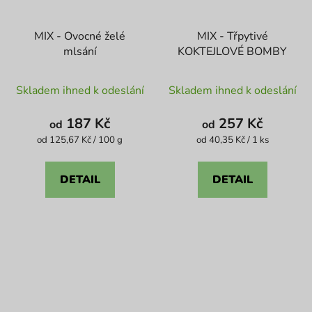
MIX - Ovocné želé
MIX - Třpytivé
mlsání
KOKTEJLOVÉ BOMBY
Průměrné
Průměrné
Skladem ihned k odeslání
Skladem ihned k odeslání
hodnocení
hodnocení
produktu
produktu
187 Kč
257 Kč
od
od
je
je
Měrná
Měrná
od 125,67 Kč / 100 g
od 40,35 Kč / 1 ks
cena:
cena:
5,0
4,9
z
z
DETAIL
DETAIL
5
5
hvězdiček.
hvězdiček.