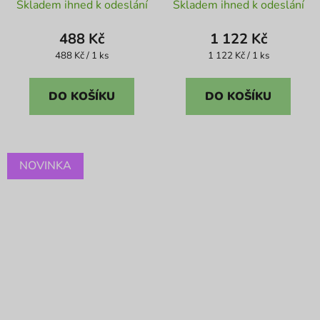
Skladem ihned k odeslání
Skladem ihned k odeslání
hodnocení
produktu
488 Kč
1 122 Kč
je
Měrná
Měrná
488 Kč / 1 ks
1 122 Kč / 1 ks
cena:
cena:
4,3
z
DO KOŠÍKU
DO KOŠÍKU
5
hvězdiček.
NOVINKA