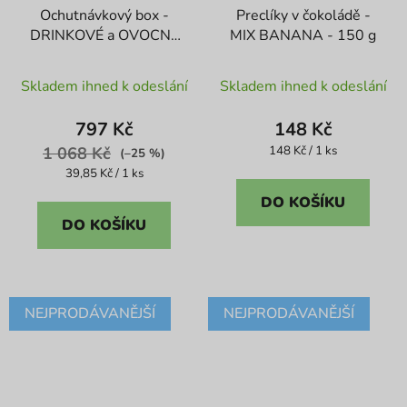
Ochutnávkový box -
Preclíky v čokoládě -
DRINKOVÉ a OVOCNÉ
MIX BANANA - 150 g
BOMBY
Průměrné
Skladem ihned k odeslání
Skladem ihned k odeslání
hodnocení
produktu
797 Kč
148 Kč
je
Měrná
1 068 Kč
148 Kč / 1 ks
(–25 %)
cena:
4,3
Měrná
39,85 Kč / 1 ks
cena:
z
DO KOŠÍKU
5
DO KOŠÍKU
hvězdiček.
NEJPRODÁVANĚJŠÍ
NEJPRODÁVANĚJŠÍ