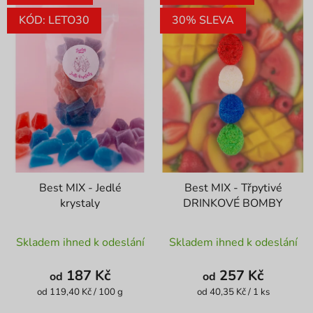
KÓD: LETO30
30% SLEVA
Best MIX - Jedlé
Best MIX - Třpytivé
krystaly
DRINKOVÉ BOMBY
Průměrné
Průměrné
Skladem ihned k odeslání
Skladem ihned k odeslání
hodnocení
hodnocení
produktu
produktu
187 Kč
257 Kč
od
od
je
je
Měrná
Měrná
od 119,40 Kč / 100 g
od 40,35 Kč / 1 ks
cena:
cena:
4,1
4,4