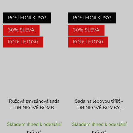
POSLEDNÍ KUSY!
POSLEDNÍ KUSY!
30% SLEVA
30% SLEVA
KÓD: LETO30
KÓD: LETO30
Růžová zmrzlinová sada
Sada na ledovou tříšť -
- DRINKOVÉ BOMBY
DRINKOVÉ BOMBY,
forma
kelímek
Průměrné
Průměrné
Skladem ihned k odeslání
Skladem ihned k odeslání
hodnocení
hodnocení
(>5 ks)
(>5 ks)