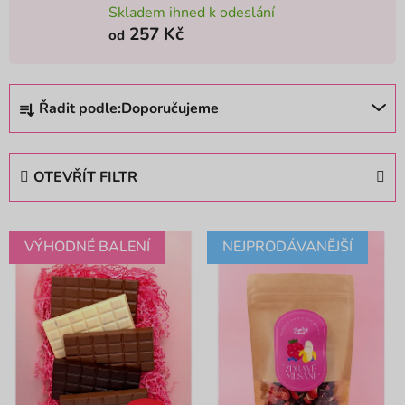
Skladem ihned k odeslání
257 Kč
od
Ř
Řadit podle:
Doporučujeme
a
z
e
OTEVŘÍT FILTR
n
í
V
p
VÝHODNÉ BALENÍ
NEJPRODÁVANĚJŠÍ
ý
r
p
o
i
d
s
u
p
k
r
t
o
ů