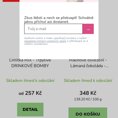
Zkus štěstí a nech se překvapit! Schválně
jakou příchuť asi dostaneš.
→
Zadáním svého e-mailu vyjadřuješ souhlas s našimi
zásadami ochrany osobních údajů
a přihlašuješ se k
odběru newsletteru.
Limitka MIX - Třpytivé
Malinové osvěžení -
DRINKOVÉ BOMBY
Lámaná čokoláda -
250g
Skladem ihned k odeslání
Skladem ihned k odeslání
257 Kč
348 Kč
od
Měrná
139,20 Kč / 100 g
cena:
DETAIL
DO KOŠÍKU