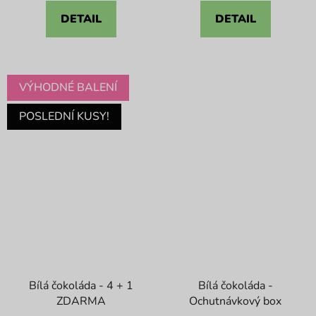
z
z
DETAIL
DETAIL
5
5
hvězdiček.
hvězdiček.
VÝHODNÉ BALENÍ
POSLEDNÍ KUSY!
Bílá čokoláda - 4 + 1
Bílá čokoláda -
ZDARMA
Ochutnávkový box