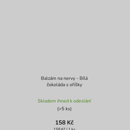
Balzám na nervy - Bílá
čokoláda s oříšky
Průměrné
Skladem ihned k odeslání
hodnocení
(>5 ks)
produktu
je
158 Kč
5,0
Měrná
158 Kč / 1 ks