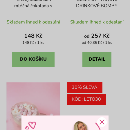
mléčná čokoláda s
DRINKOVÉ BOMBY
kakaovými boby
Průměrné
Průměrné
Skladem ihned k odeslání
Skladem ihned k odeslání
hodnocení
hodnocení
produktu
produktu
148 Kč
257 Kč
od
je
je
Měrná
Měrná
148 Kč / 1 ks
od 40,35 Kč / 1 ks
cena:
cena:
5,0
4,4
z
z
DO KOŠÍKU
DETAIL
5
5
hvězdiček.
hvězdiček.
30% SLEVA
KÓD: LETO30