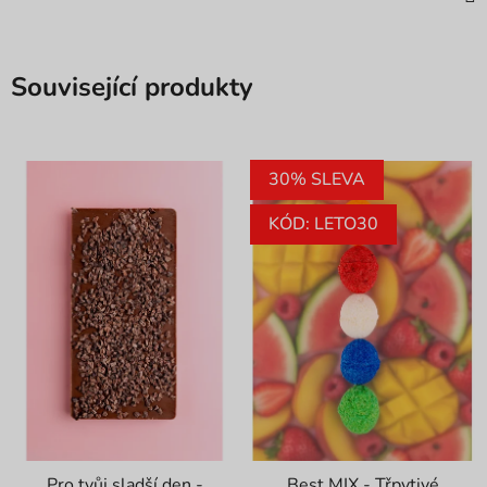
Související produkty
30% SLEVA
KÓD: LETO30
Pro tvůj sladší den -
Best MIX - Třpytivé