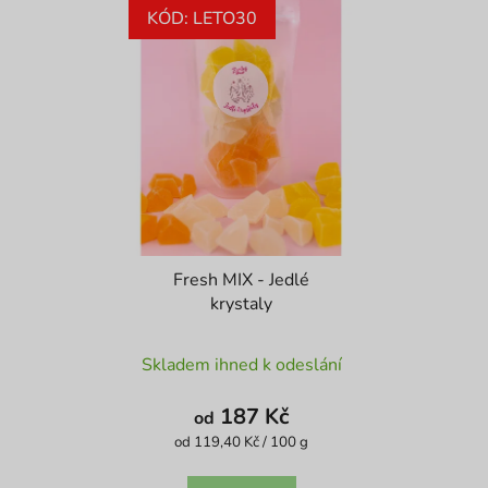
KÓD: LETO30
Fresh MIX - Jedlé
krystaly
Průměrné
Skladem ihned k odeslání
hodnocení
produktu
187 Kč
od
je
Měrná
od 119,40 Kč / 100 g
cena:
5,0