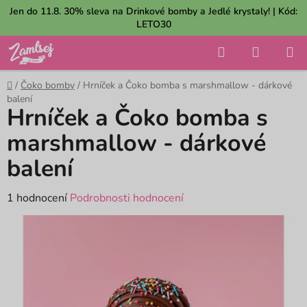
Přejít
Jen do 11.8. 30% sleva na Drinkové bomby a Jedlé krystaly! | Kód:
na
LETO30
obsah
Hledat
NÁKUP
KOŠÍK
Domů
/
Čoko bomby
/
Hrníček a Čoko bomba s marshmallow - dárkové
balení
Hrníček a Čoko bomba s
marshmallow - dárkové
balení
Průměrné
1 hodnocení
Podrobnosti hodnocení
hodnocení
produktu
je
5,0
z