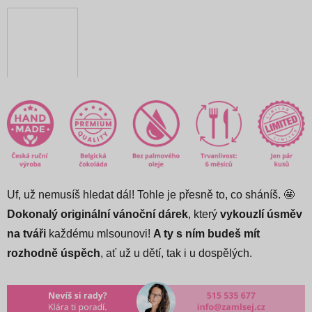
Uf, už nemusíš hledat dál! Tohle je přesně to, co sháníš. 🤩
Dokonalý originální vánoční dárek
, který
vykouzlí úsměv
na tváři
každému mlsounovi!
A ty s ním budeš mít
rozhodně úspěch
, ať už u dětí, tak i u dospělých.