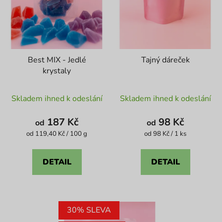
Best MIX - Jedlé
Tajný dáreček
krystaly
Průměrné
Průměrné
Skladem ihned k odeslání
Skladem ihned k odeslání
hodnocení
hodnocení
produktu
produktu
187 Kč
98 Kč
od
od
je
je
Měrná
Měrná
od 119,40 Kč / 100 g
od 98 Kč / 1 ks
cena:
cena:
4,1
4,6
z
z
DETAIL
DETAIL
5
5
hvězdiček.
hvězdiček.
30% SLEVA