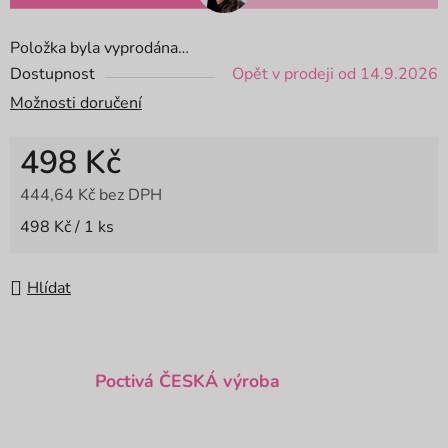
Položka byla vyprodána…
Dostupnost
Opět v prodeji od 14.9.2026
Možnosti doručení
498 Kč
444,64 Kč bez DPH
Měrná cena:
498 Kč / 1 ks
Hlídat
Poctivá ČESKÁ výroba