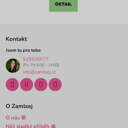
z
DETAIL
5
hvězdiček.
Z
á
Kontakt
p
a
Jsem tu pro tebe
t
515535677
í
(Po-Pá 6:00 - 14:00)
info@zamlsej.cz
O Zamlsej
O nás 🌸
Náš sladký příběh 🎀