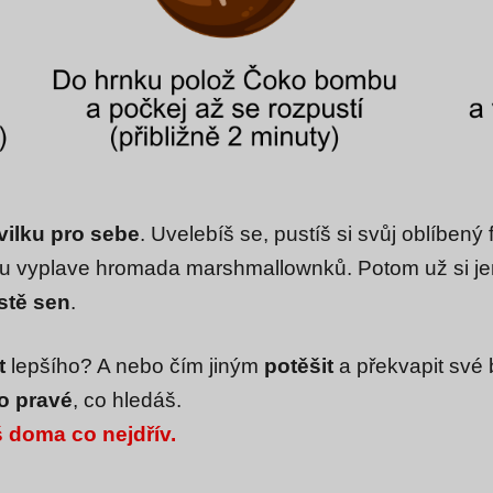
vilku pro sebe
. Uvelebíš se, pustíš si svůj oblíben
ru vyplave hromada marshmallownků. Potom už si jen
stě sen
.
t
lepšího? A nebo čím jiným
potěšit
a překvapit své 
to pravé
, co hledáš.
š doma co nejdřív.