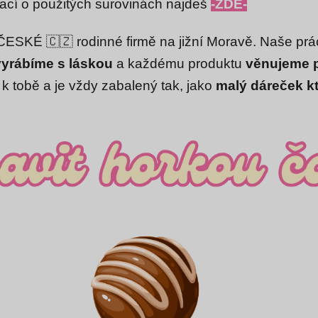
ací o použitých surovinách najdeš
-ZDE-
ČESKÉ 🇨🇿 rodinné firmě na jižní Moravě. Naše prá
vyrábíme s láskou
a každému produktu
věnujeme 
 k tobě a je vždy zabalený tak, jako
malý dáreček kt