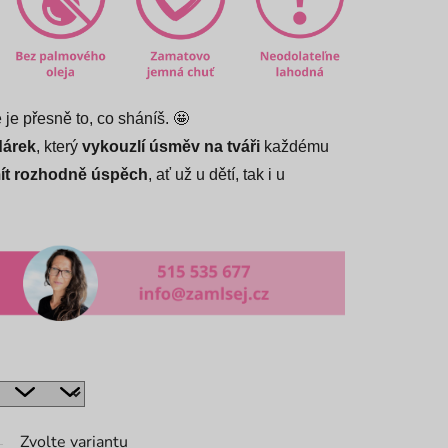
 je přesně to, co sháníš. 🤩
dárek
, který
vykouzlí úsměv na tváři
každému
mít rozhodně úspěch
, ať už u dětí, tak i u
Zvolte variantu