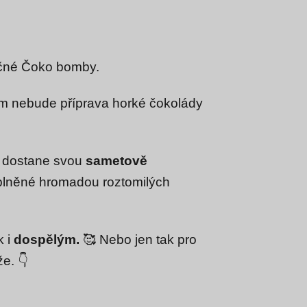
nečné Čoko bomby.
im nebude příprava horké čokolády
c dostane svou
sametově
 plněné
hromadou roztomilých
k i
dospělým.
🥰 Nebo jen tak pro
e. 👇