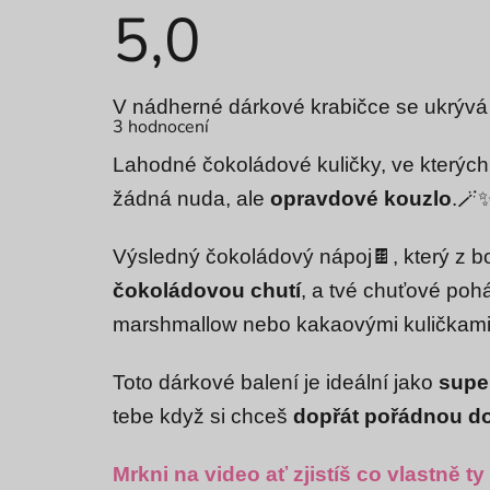
5,0
Průměrné
V nádherné dárkové krabičce se ukrývá 
hodnocení
3 hodnocení
produktu
je
5,0
Lahodné čokoládové kuličky, ve kterýc
z
žádná nuda, ale
opravdové kouzlo
.🪄
5
hvězdiček.
Výsledný čokoládový nápoj
🍫, který z 
čokoládovou chutí
, a tvé chuťové pohá
marshmallow nebo kakaovými kuličkami
Toto dárkové balení je ideální jako
super
tebe když si chceš
dopřát pořádnou d
Mrkni na video ať zjistíš co vlastně 