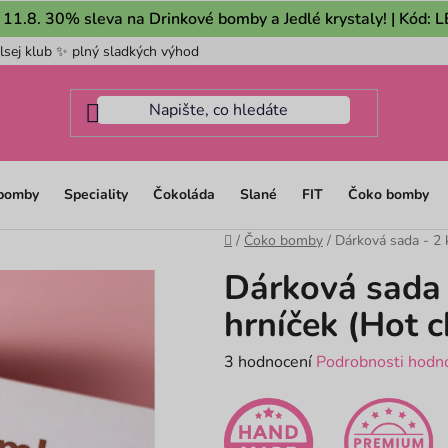
 11.8. 30% sleva na Drinkové bomby a Jedlé krystaly! | Kód:
lsej klub ✨ plný sladkých výhod
Pro firmy
Mám dotaz na m
 bomby
Speciality
Čokoláda
Slané
FIT
Čoko bomby
Domů
/
Čoko bomby
/
Dárková sada - 2 
Dárková sada 
hrníček (Hot c
Průměrné
3 hodnocení
Podrobnosti hodn
hodnocení
produktu
je