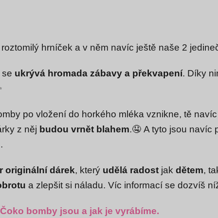
roztomilý hrníček a v něm navíc ještě naše 2 jedi
h se
ukrývá hromada zábavy a překvapení
. Díky n
✨
bomby po vložení do horkého mléka vznikne, tě naví
rky z něj
budou vrnět blahem
.🤤
A tyto jsou navíc
.
 originální dárek
, který
udělá radost
jak
dětem
, ta
obrotu
a zlepšit si náladu.
Víc informací se dozvíš níž
ty Čoko bomby jsou a jak je vyrábíme.