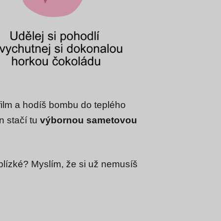
ý film a hodíš bombu do teplého
 stačí tu
výbornou sametovou
blízké? Myslím, že si už nemusíš