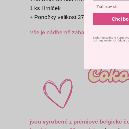
1 ks Hrníček
Nast
+ Ponožky velikost 37 - 41 (ve variantě
Chci b
Vše je nádherně zabalené v dárkové kr
Zadáním svého e-mailu vyj
ochrany osobních údajů
a 
jsou vyrobené z prémiové belgické 