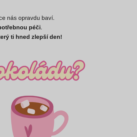
ce nás opravdu baví.
potřebnou péči
.
erý ti hned zlepší den!