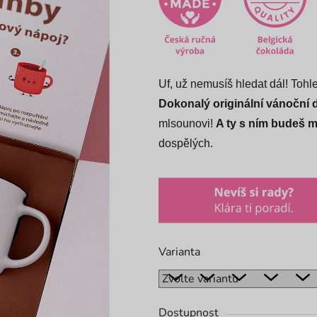
5,0
z
5
hvězdiček.
Uf, už nemusíš hledat dál! Tohle
Dokonalý originální vánoční 
mlsounovi!
A ty s ním budeš 
dospělých.
Varianta
Dostupnost