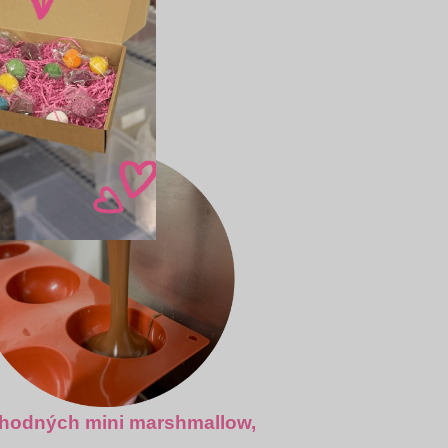
lasím
ahodných mini marshmallow,