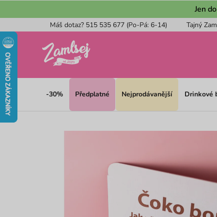
Přejít
Jen do
na
Máš dotaz? 515 535 677 (Po-Pá: 6-14)
Tajný Zam
obsah
-30%
Předplatné
Nejprodávanější
Drinkové