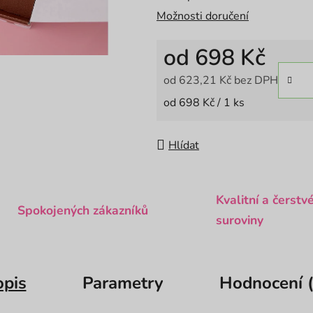
Možnosti doručení
od
698 Kč
od
623,21 Kč
bez DPH
Měrná cena:
od 698 Kč / 1 ks
Hlídat
Kvalitní a čerstv
Spokojených zákazníků
suroviny
opis
Parametry
Hodnocení (