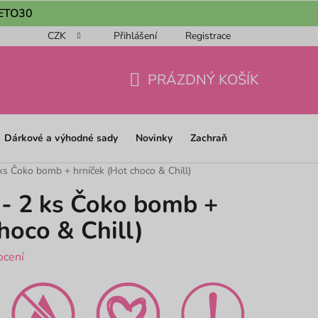
 LETO30
CZK
Přihlášení
Registrace
ou objednávku 📦
Obchodní podmínky
Podmínky ochrany os
PRÁZDNÝ KOŠÍK
NÁKUPNÍ
KOŠÍK
Dárkové a výhodné sady
Novinky
Zachraň
ks Čoko bomb + hrníček (Hot choco & Chill)
- 2 ks Čoko bomb +
hoco & Chill)
ocení