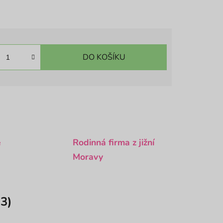
DO KOŠÍKU
é
Rodinná firma z jižní
Moravy
3)