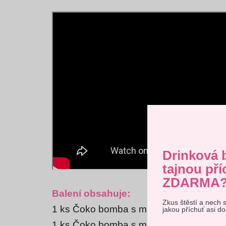
Drinková 
tajnou pří
ZDARMA
Balení obsahuje:
Zkus štěstí a nech 
Tento 
1 ks Čoko bomba s marshmallow - mléč
jakou příchuť asi d
vyjadřu
1 ks Čoko bomba s marshmallow - bílá 