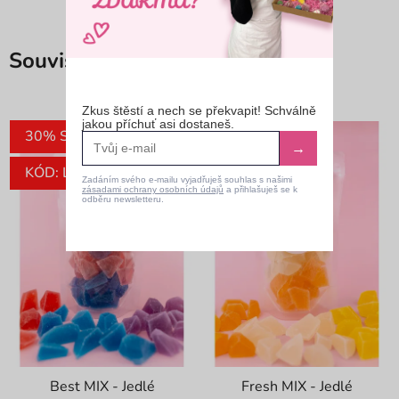
Související produkty
Zkus štěstí a nech se překvapit! Schválně
jakou příchuť asi dostaneš.
30% SLEVA
30% SLEVA
→
KÓD: LETO30
KÓD: LETO30
Zadáním svého e-mailu vyjadřuješ souhlas s našimi
zásadami ochrany osobních údajů
a přihlašuješ se k
odběru newsletteru.
Best MIX - Jedlé
Fresh MIX - Jedlé