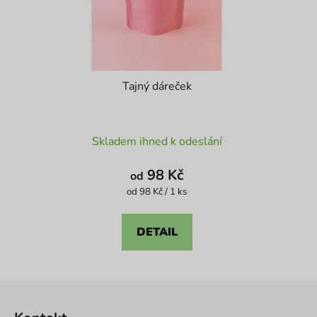
Tajný dáreček
Průměrné
Skladem ihned k odeslání
hodnocení
produktu
98 Kč
od
je
Měrná
od 98 Kč / 1 ks
cena:
4,6
z
DETAIL
5
hvězdiček.
Z
á