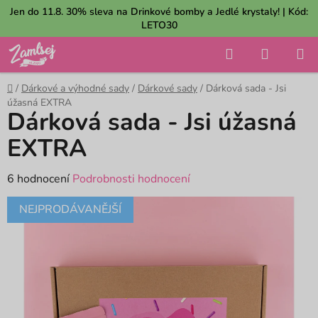
Přejít
Jen do 11.8. 30% sleva na Drinkové bomby a Jedlé krystaly! | Kód:
na
LETO30
obsah
Hledat
NÁKUP
KOŠÍK
Domů
/
Dárkové a výhodné sady
/
Dárkové sady
/
Dárková sada - Jsi
úžasná EXTRA
Dárková sada - Jsi úžasná
EXTRA
Průměrné
6 hodnocení
Podrobnosti hodnocení
hodnocení
NEJPRODÁVANĚJŠÍ
produktu
je
5,0
z
5
hvězdiček.