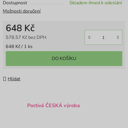
Dostupnost
Skladem ihned k odeslání
Možnosti doručení
648 Kč
578,57 Kč bez DPH
Měrná cena:
648 Kč / 1 ks
DO KOŠÍKU
Hlídat
Poctivá ČESKÁ výroba