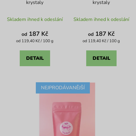
krystaly
krystaly
Průměrné
Průměrné
Skladem ihned k odeslání
Skladem ihned k odeslání
hodnocení
hodnocení
produktu
produktu
187 Kč
187 Kč
od
od
je
je
Měrná
Měrná
od 119,40 Kč / 100 g
od 119,40 Kč / 100 g
cena:
cena:
4,1
5,0
z
z
DETAIL
DETAIL
5
5
hvězdiček.
hvězdiček.
NEJPRODÁVANĚJŠÍ