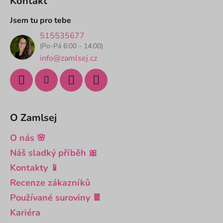
Kontakt
p
a
Jsem tu pro tebe
t
515535677
í
(Po-Pá 6:00 - 14:00)
info@zamlsej.cz
O Zamlsej
O nás 🌸
Náš sladký příběh 🎀
Kontakty 📱
Recenze zákazníků
Používané suroviny 🍫
Kariéra