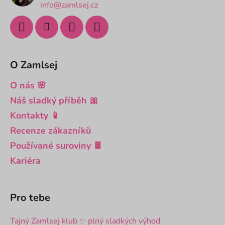
info@zamlsej.cz
O Zamlsej
O nás 🌸
Náš sladký příběh 🎀
Kontakty 📱
Recenze zákazníků
Používané suroviny 🍫
Kariéra
Pro tebe
Tajný Zamlsej klub ✨ plný sladkých výhod