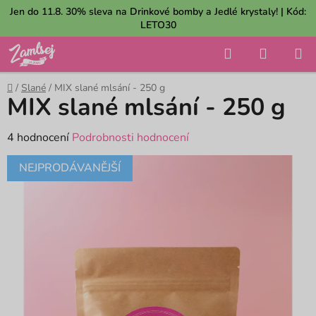
Přejít
Jen do 11.8. 30% sleva na Drinkové bomby a Jedlé krystaly! | Kód:
na
LETO30
obsah
Hledat
NÁKUP
KOŠÍK
Domů
/
Slané
/
MIX slané mlsání - 250 g
MIX slané mlsání - 250 g
Průměrné
4 hodnocení
Podrobnosti hodnocení
hodnocení
NEJPRODÁVANĚJŠÍ
produktu
je
5,0
z
5
hvězdiček.