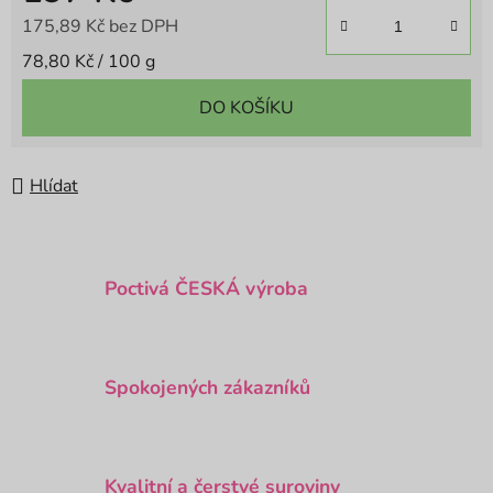
175,89 Kč bez DPH
Měrná cena:
78,80 Kč / 100 g
DO KOŠÍKU
Hlídat
Poctivá ČESKÁ výroba
Spokojených zákazníků
Kvalitní a čerstvé suroviny