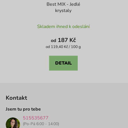
Best MIX - Jedlé
krystaly
Průměrné
Skladem ihned k odeslání
hodnocení
produktu
187 Kč
od
je
Měrná
od 119,40 Kč / 100 g
cena:
4,1
z
DETAIL
5
hvězdiček.
Z
á
Kontakt
p
a
Jsem tu pro tebe
t
515535677
í
(Po-Pá 6:00 - 14:00)