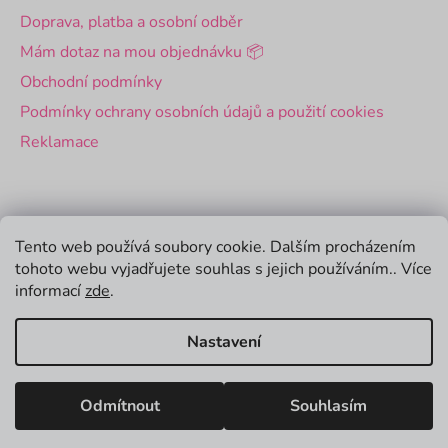
Doprava, platba a osobní odběr
Mám dotaz na mou objednávku 📦
Obchodní podmínky
Podmínky ochrany osobních údajů a použití cookies
Reklamace
Pro firmy
Tento web používá soubory cookie. Dalším procházením
tohoto webu vyjadřujete souhlas s jejich používáním.. Více
Velkoobchod
informací
zde
.
Firemní dárky
Nastavení
Vytvořil Shoptet
Odmítnout
Souhlasím
Copyright 2026
Zamlsej
. Všechna práva vyhrazena.
Upravit nastavení cookies