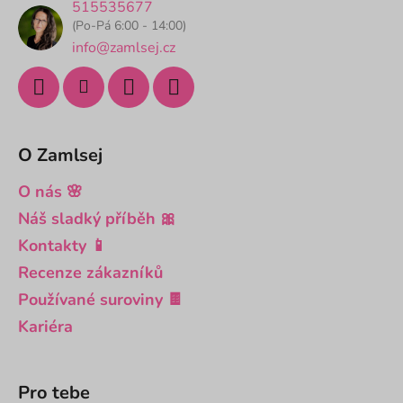
t
515535677
í
(Po-Pá 6:00 - 14:00)
info@zamlsej.cz
O Zamlsej
O nás 🌸
Náš sladký příběh 🎀
Kontakty 📱
Recenze zákazníků
Používané suroviny 🍫
Kariéra
Pro tebe