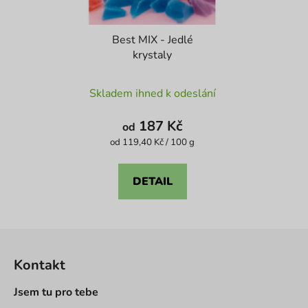
Best MIX - Jedlé
krystaly
Průměrné
Skladem ihned k odeslání
hodnocení
produktu
187 Kč
od
je
Měrná
od 119,40 Kč / 100 g
cena:
4,1
z
DETAIL
5
hvězdiček.
Z
á
Kontakt
p
a
Jsem tu pro tebe