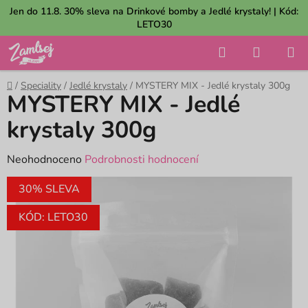
Přejít
Jen do 11.8. 30% sleva na Drinkové bomby a Jedlé krystaly! | Kód:
na
LETO30
obsah
Hledat
NÁKUP
KOŠÍK
Domů
/
Speciality
/
Jedlé krystaly
/
MYSTERY MIX - Jedlé krystaly 300g
MYSTERY MIX - Jedlé
krystaly 300g
Průměrné
Neohodnoceno
Podrobnosti hodnocení
hodnocení
30% SLEVA
produktu
je
KÓD: LETO30
0,0
z
5
hvězdiček.