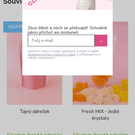
Související produkty
NEJPRODÁVANĚJŠÍ
30% SLEVA
Zkus štěstí a nech se překvapit! Schválně
jakou příchuť asi dostaneš.
KÓD: LETO30
→
Zadáním svého e-mailu vyjadřuješ souhlas s našimi
zásadami ochrany osobních údajů
a přihlašuješ se k
odběru newsletteru.
Tajný dáreček
Fresh MIX - Jedlé
krystaly
Průměrné
Průměrné