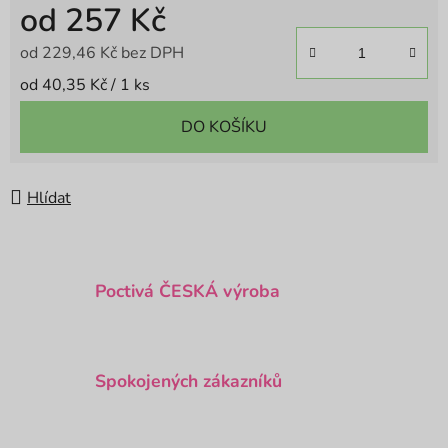
od
257 Kč
od
229,46 Kč
bez DPH
Měrná cena:
od 40,35 Kč / 1 ks
DO KOŠÍKU
Hlídat
Poctivá ČESKÁ výroba
Spokojených zákazníků