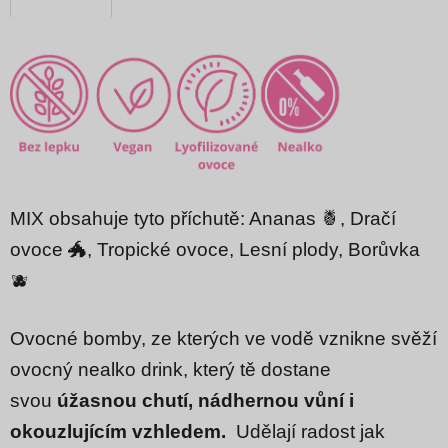
MIX obsahuje tyto příchutě: Ananas 🍍
, Dračí
ovoce 🐲, Tropické ovoce, Lesní plody, Borůvka
🫐
Ovocné bomby, ze kterých ve vodě vznikne svěží
ovocný nealko drink, který tě dostane
svou
úžasnou chutí, nádhernou vůní i
okouzlujícím vzhledem.
Udělají radost jak