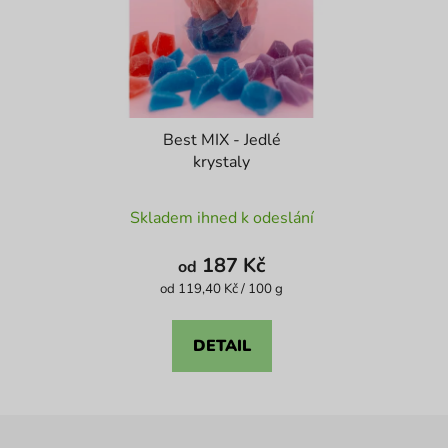
Best MIX - Jedlé
krystaly
Průměrné
Skladem ihned k odeslání
hodnocení
produktu
187 Kč
od
je
Měrná
od 119,40 Kč / 100 g
cena:
4,1
z
DETAIL
5
hvězdiček.
Z