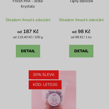
Fresh MIX - Jedlé
Tajný dáreček
krystaly
Průměrné
Průměrné
Skladem ihned k odeslání
Skladem ihned k odeslání
hodnocení
hodnocení
produktu
produktu
187 Kč
98 Kč
od
od
je
je
Měrná
Měrná
od 119,40 Kč / 100 g
od 98 Kč / 1 ks
cena:
cena:
5,0
4,6
z
z
DETAIL
DETAIL
5
5
hvězdiček.
hvězdiček.
30% SLEVA
KÓD: LETO30