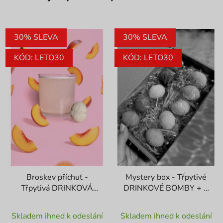
30% SLEVA
30% SLEVA
KÓD: LETO30
KÓD: LETO30
Broskev příchuť -
Mystery box - Třpytivé
Třpytivá DRINKOVÁ
DRINKOVÉ BOMBY + 1
BOMBA
ks ZDARMA
Průměrné
Průměrné
Skladem ihned k odeslání
Skladem ihned k odeslání
hodnocení
hodnocení