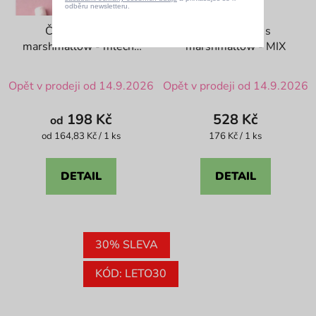
odběru newsletteru.
Čoko bomba s
Čoko bomby s
marshmallow - mléčná
marshmallow - MIX
čokoláda
Průměrné
Průměrné
Opět v prodeji od 14.9.2026
Opět v prodeji od 14.9.2026
hodnocení
hodnocení
produktu
produktu
198 Kč
528 Kč
od
je
je
Měrná
Měrná
od 164,83 Kč / 1 ks
176 Kč / 1 ks
cena:
cena:
4,8
4,8
z
z
DETAIL
DETAIL
5
5
hvězdiček.
hvězdiček.
30% SLEVA
KÓD: LETO30