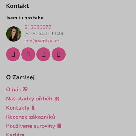
á
Kontakt
p
a
Jsem tu pro tebe
t
515535677
í
(Po-Pá 6:00 - 14:00)
info@zamlsej.cz
O Zamlsej
O nás 🌸
Náš sladký příběh 🎀
Kontakty 📱
Recenze zákazníků
Používané suroviny 🍫
Kariéra