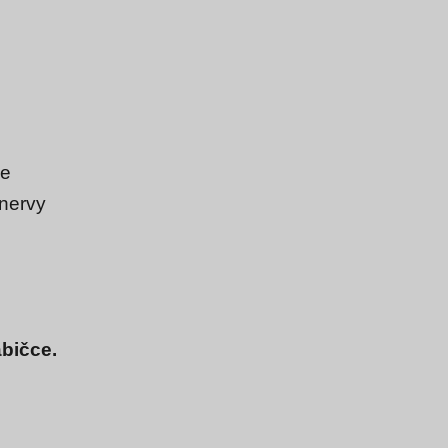
ce
 nervy
abičce.