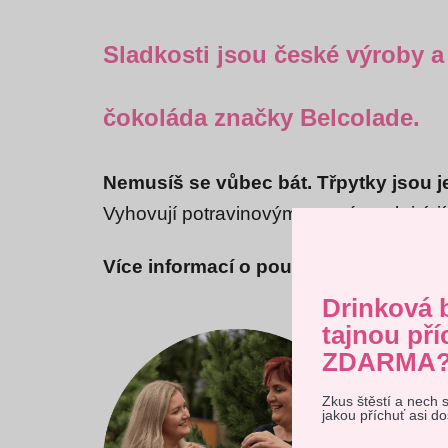
Sladkosti jsou české výroby a 
čokoláda značky Belcolade.
Nemusíš se vůbec bát. Třpytky jsou 
Vyhovují potravinovým normám a kritéri
Více informací o použitých suroviná
Drinková 
tajnou pří
ZDARMA
Zkus štěstí a nech 
Tento 
jakou příchuť asi d
vyjadřu