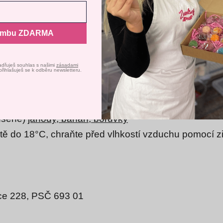
avení
Odmítnout
Souh
ombu ZDARMA
adřuješ souhlas s našimi
zásadami
přihlašuješ se k odběru newsletteru.
ušené)
jahody, banán, borůvky
lotě do 18°C, chraňte před vlhkostí vzduchu pomocí 
ice 228, PSČ 693 01