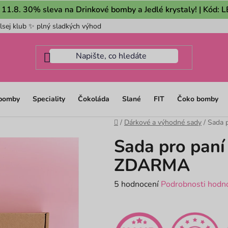
 11.8. 30% sleva na Drinkové bomby a Jedlé krystaly! | Kód:
lsej klub ✨ plný sladkých výhod
Pro firmy
Mám dotaz na m
 bomby
Speciality
Čokoláda
Slané
FIT
Čoko bomby
Domů
/
Dárkové a výhodné sady
/
Sada p
Sada pro paní 
ZDARMA
Průměrné
5 hodnocení
Podrobnosti hodn
hodnocení
produktu
je