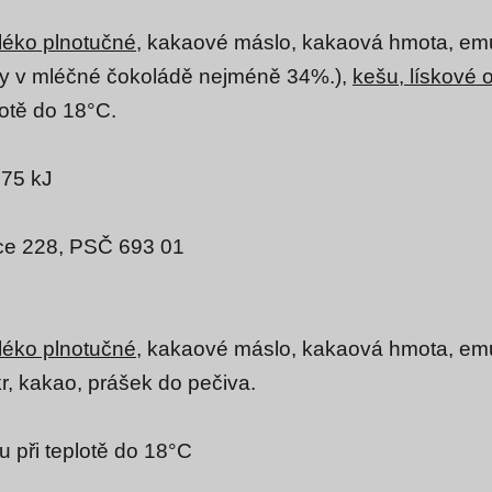
léko plnotučné
, kakaové máslo, kakaová hmota, em
ny v mléčné čokoládě nejméně 34%.),
kešu, lískové 
lotě do 18°C.
875 kJ
vice 228, PSČ 693 01
léko plnotučné,
kakaové máslo, kakaová hmota, emu
r
, kakao, prášek do pečiva.
 při teplotě do 18°C