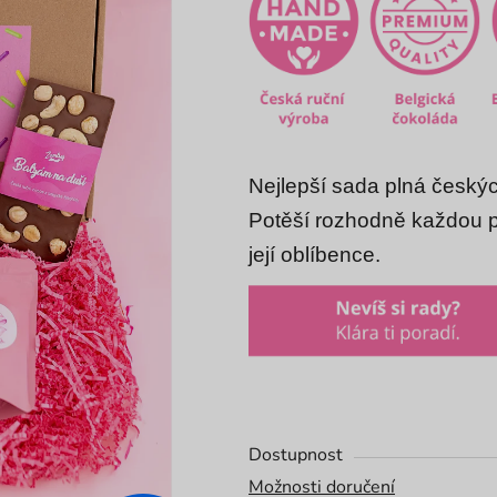
5,0
z
5
hvězdiček.
Nejlepší sada plná českýc
Potěší rozhodně každou pa
její oblíbence.
Dostupnost
Možnosti doručení