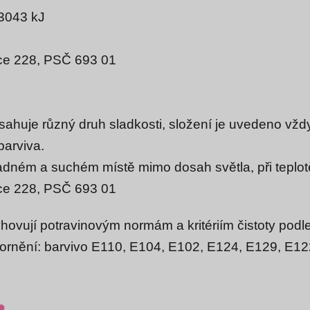
 3043 kJ
ice 228, PSČ 693 01
bsahuje různý druh sladkosti, složení je uvedeno vž
barviva.
dném a suchém místě mimo dosah světla, při teplot
vice 228, PSČ 693 01
ovují potravinovým normám a kritériím čistoty podle
rnění: barvivo E110, E104, E102, E124, E129, E122