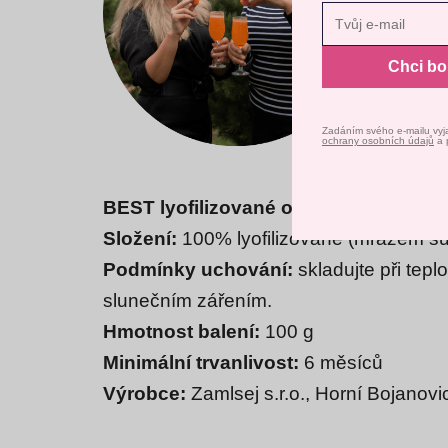
Nast
Chci b
Zadáním svého e-mailu vyj
ochrany osobních údajů
a 
BEST lyofilizované ovoce
Složení:
100% lyofilizované (mrazem s
Podmínky uchování:
skladujte při tep
slunečním zářením.
Hmotnost balení:
100 g
Minimální trvanlivost:
6 měsíců
Výrobce:
Zamlsej s.r.o., Horní Bojanov