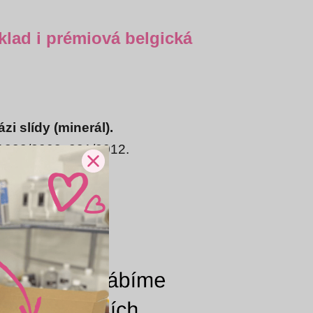
íklad i prémiová belgická
i slídy (minerál).
, 1333/2008, 231/2012.