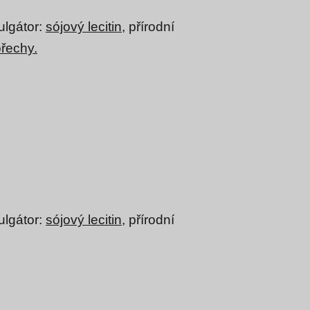
ulgátor:
sójový lecitin,
přírodní
ořechy.
lgátor:
sójový lecitin
, přírodní