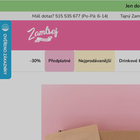
Přejít
Jen do
na
Máš dotaz? 515 535 677 (Po-Pá: 6-14)
Tajný Zam
obsah
-30%
Předplatné
Nejprodávanější
Drinkové