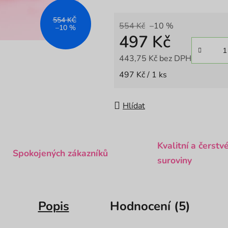
554 KČ
554 Kč
–10 %
–10 %
497 Kč
443,75 Kč bez DPH
Měrná cena:
497 Kč / 1 ks
Hlídat
Kvalitní a čerstv
Spokojených zákazníků
suroviny
Popis
Hodnocení (5)