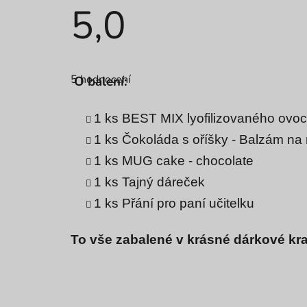
5,0
Průměrné
hodnocení
5 hodnocení
O balení:
produktu
je
5,0
z
1 ks BEST MIX lyofilizovaného ovo
5
hvězdiček.
1 ks Čokoláda s oříšky - Balzám na
1 ks MUG cake - chocolate
1 ks Tajný dáreček
1 ks Přání pro paní učitelku
To vše zabalené v krásné dárkové kr