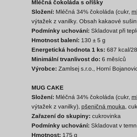
Mléčná čokoláda s oříšky
Složení:
Mléčná 34% čokoláda (cukr,
m
výtažek z vanilky. Obsah kakaové suši
Podmínky uchování:
Skladovat při tep
Hmotnost balení:
130 ± 5 g
Energetická hodnota 1 ks:
687 kcal/2
Minimální trvanlivost do:
6 měsíců
Výrobce:
Zamlsej s.r.o., Horní Bojano
MUG CAKE
Složení:
Mléčná 34% čokoláda (cukr,
m
výtažek z vanilky),
pšeničná mouka
, c
uk
Zařazení do skupiny:
cukrovinka
Podmínky uchování:
Skladovat v temnu
Hmotnost:
175 g