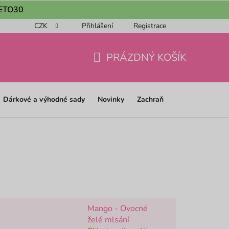
 LETO30
CZK
Přihlášení
Registrace
ou objednávku 📦
Obchodní podmínky
Podmínky ochrany os
PRÁZDNÝ KOŠÍK
NÁKUPNÍ
KOŠÍK
Dárkové a výhodné sady
Novinky
Zachraň
Mango - Ovocné
želé mlsání