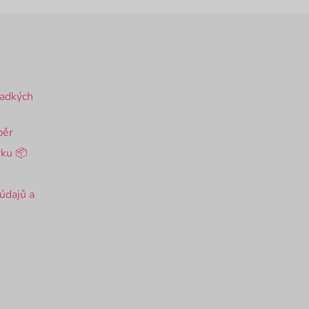
ladkých
běr
ku 📦
údajů a