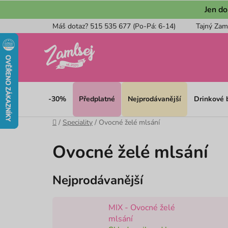
Přejít
Jen do
na
Máš dotaz? 515 535 677 (Po-Pá: 6-14)
Tajný Zam
obsah
-30%
Předplatné
Nejprodávanější
Drinkové
Domů
/
Speciality
/
Ovocné želé mlsání
Ovocné želé mlsání
Nejprodávanější
MIX - Ovocné želé
mlsání