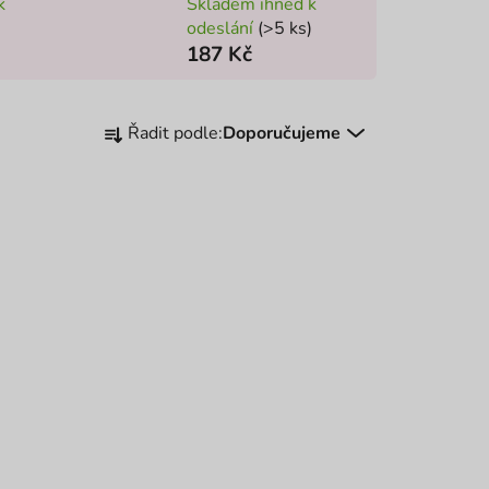
k
Skladem ihned k
odeslání
(>5 ks)
187 Kč
Ř
Řadit podle:
Doporučujeme
a
z
e
n
í
p
r
o
d
u
k
t
ů