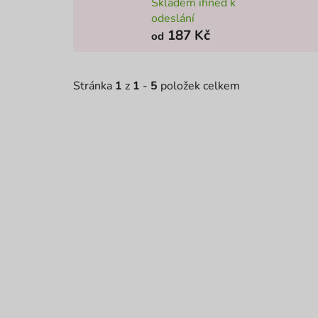
Skladem ihned k
odeslání
187 Kč
od
Stránka
1
z
1
-
5
položek celkem
V
ý
p
i
s
p
r
o