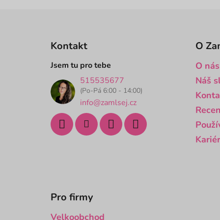
Z
á
Kontakt
O Za
p
a
Jsem tu pro tebe
O nás
t
Náš s
515535677
í
(Po-Pá 6:00 - 14:00)
Konta
info@zamlsej.cz
Recen
Použí
Karié
Pro firmy
Velkoobchod