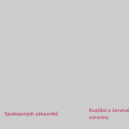
O
v
l
á
Kvalitní a čerstv
Spokojených zákazníků
d
suroviny
a
c