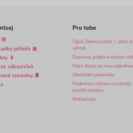
í
p
r
v
mlsej
Pro tebe
k
y
 🌸
Tajný Zamlsej klub ✨ plný s
v
výhod
ladký příběh 🎀
ý
Doprava, platba a osobní od
p
kty 📱
i
Mám dotaz na mou objednáv
ze zákazníků
s
Obchodní podmínky
vané suroviny 🍫
u
Podmínky ochrany osobních 
ra
použití cookies
Reklamace