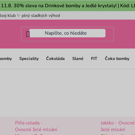
 11.8. 30% sleva na Drinkové bomby a Jedlé krystaly! | Kód:
lsej klub ✨ plný sladkých výhod
Pro firmy
Mám dotaz na m
 bomby
Speciality
Čokoláda
Slané
FIT
Čoko bomby
Piňa colada -
Jablko - Ovocné
Ovocné želé mlsání
želé mlsání