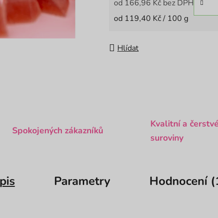
od
166,96 Kč
bez DPH
Měrná cena:
od 119,40 Kč / 100 g
Hlídat
Kvalitní a čerstv
Spokojených zákazníků
suroviny
pis
Parametry
Hodnocení (