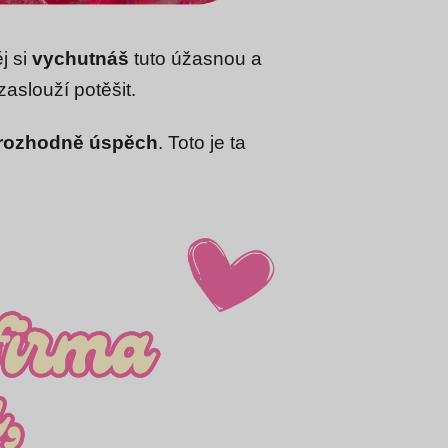
j si
vychutnáš
tuto úžasnou a
 zaslouží potěšit.
 rozhodně úspěch
. Toto je ta