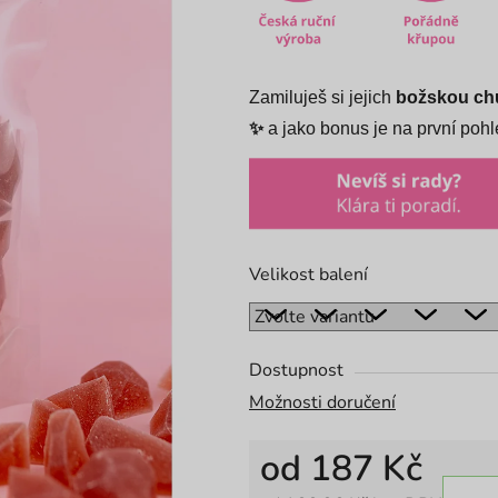
z
5
hvězdiček.
Zamiluješ si jejich
božskou chu
✨
a jako bonus je na první poh
Velikost balení
Dostupnost
Možnosti doručení
od
187 Kč