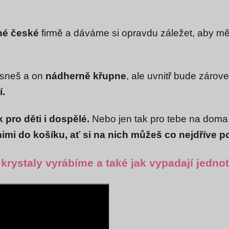
né české
firmě a dáváme si opravdu záležet, aby mě
ousneš a on
nádherně křupne
, ale uvnitř bude zárov
í.
 pro děti i dospělé.
Nebo jen tak pro tebe na dom
nimi do košíku, ať si na nich můžeš co nejdříve p
é krystaly vyrábíme a také jak vypadají jednot