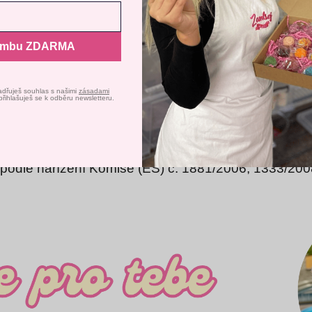
avení
Odmítnout
Souh
ombu ZDARMA
adřuješ souhlas s našimi
zásadami
přihlašuješ se k odběru newsletteru.
í Galaxy Food Flavours a exkluzivních jedlýc
edlé a zdravotně nezávadné.
Jsou vyrobené na báz
 podle nařízení Komise (ES) č. 1881/2006, 1333/200