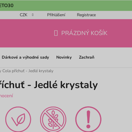
 LETO30
CZK
Přihlášení
Registrace
ou objednávku 📦
Obchodní podmínky
Podmínky ochrany os
PRÁZDNÝ KOŠÍK
NÁKUPNÍ
KOŠÍK
Dárkové a výhodné sady
Novinky
Zachraň
 Cola příchuť - Jedlé krystaly
íchuť - Jedlé krystaly
nocení