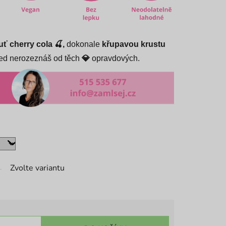
ť cherry cola 🍒,
dokonale
křupavou krustu
led nerozeznáš od těch
💎
opravdových.
Zvolte variantu