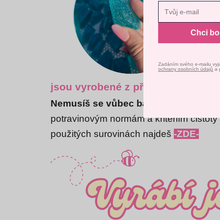
Nast
Chci b
Zadáním svého e-mailu vyj
ochrany osobních údajů
a 
jsou vyrobené
z přírodních esenc
Nemusíš se vůbec bát; třpytky jsou j
potravinovým normám a kritériím čistoty
použitých surovinách najdeš
-ZDE-