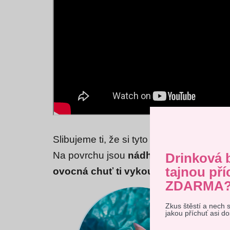
Slibujeme ti, že si tyto exkluzivní křup
Na povrchu jsou
nádherně křupavé,
uv
Drinková 
tajnou pří
ovocná chuť ti vykouzlí úsměv na tvá
ZDARMA
Zkus štěstí a nech 
Tento 
jakou příchuť asi d
vyjadřu