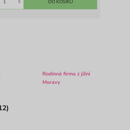
DO KOŠÍKU
é
Rodinná firma z jižní
Moravy
12)