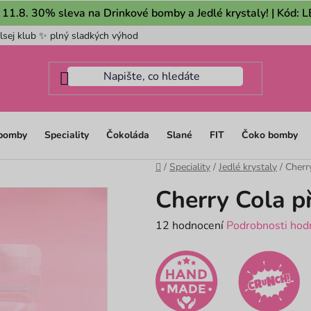
 11.8. 30% sleva na Drinkové bomby a Jedlé krystaly! | Kód:
lsej klub ✨ plný sladkých výhod
Pro firmy
Mám dotaz na m
 bomby
Speciality
Čokoláda
Slané
FIT
Čoko bomby
Domů
/
Speciality
/
Jedlé krystaly
/
Cherry
Cherry Cola př
Průměrné
12 hodnocení
Podrobnosti hod
hodnocení
produktu
je
4,6