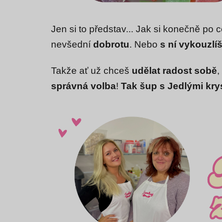
Jen si to představ... Jak si konečně po 
nevšední
dobrotu
. Nebo
s ní vykouzlí
Takže ať už chceš
udělat radost sobě
,
správná volba
!
Tak šup s Jedlými krys