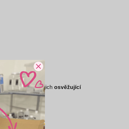
.
nou na jazyku
. Jejich
osvěžující