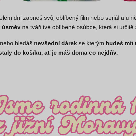
celém dni zapneš svůj oblíbený film nebo seriál a u ně
š úsměv
na tváři tvé oblíbené osůbce, která si určitě
 nebo hledáš
nevšední dárek
se kterým
budeš
mít
taly do košíku, ať je máš doma co nejdřív.