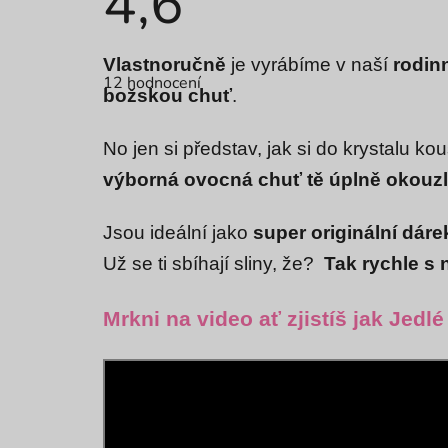
4,6
Průměrné
Vlastnoručně
je vyrábíme v naší
rodin
hodnocení
12 hodnocení
produktu
božskou chuť
.
je
4,6
z
No jen si představ, jak si do krystalu k
5
hvězdiček.
výborná ovocná chuť tě úplně okouzl
Jsou ideální jako
super originální dárek
Už se ti sbíhají sliny, že?
Tak rychle s 
Mrkni na video ať zjistíš jak Jedl