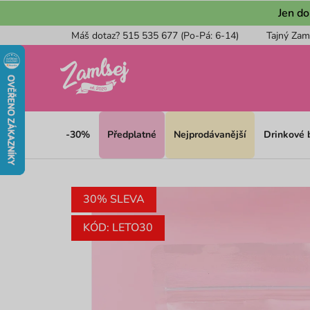
Přejít
Jen do
na
Máš dotaz? 515 535 677 (Po-Pá: 6-14)
Tajný Zam
obsah
-30%
Předplatné
Nejprodávanější
Drinkové
30% SLEVA
KÓD: LETO30