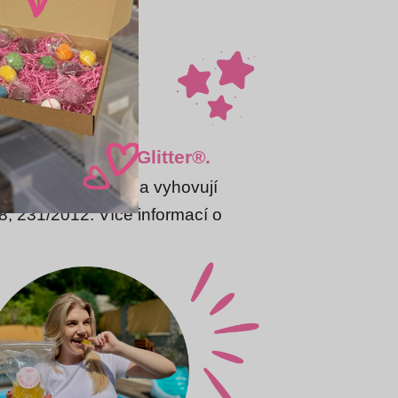
lasím
h třpytek Brew Glitter®.
i slídy (minerál)
a vyhovují
8, 231/2012. Více informací o