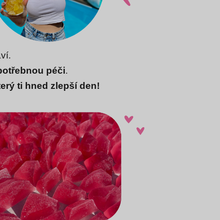
ví.
potřebnou péči
.
erý ti hned zlepší den!