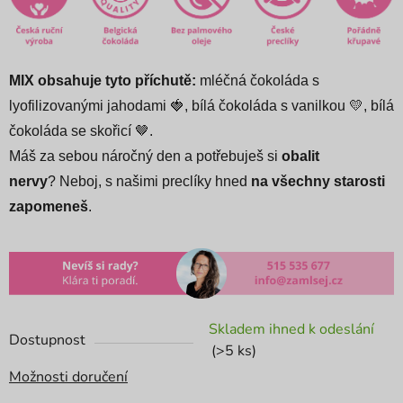
MIX obsahuje tyto příchutě:
mléčná čokoláda s
lyofilizovanými jahodami 🍓
, bílá čokoláda s vanilkou 💛, bílá
čokoláda se skořicí 🤎.
Máš za sebou náročný den a potřebuješ si
obalit
nervy
? Neboj, s našimi preclíky hned
na všechny starosti
zapomeneš
.
Skladem ihned k odeslání
Dostupnost
(>5 ks)
Možnosti doručení