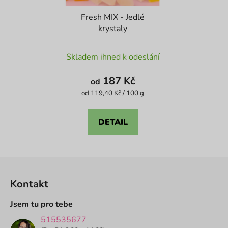
Fresh MIX - Jedlé
krystaly
Průměrné
Skladem ihned k odeslání
hodnocení
produktu
187 Kč
od
je
Měrná
od 119,40 Kč / 100 g
cena:
5,0
z
DETAIL
5
hvězdiček.
Z
á
Kontakt
p
a
Jsem tu pro tebe
t
515535677