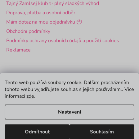
Tajný Zamlsej klub ✨ plný sladkých výhod
Doprava, platba a osobní odběr
Mám dotaz na mou objednávku 📦
Obchodní podmínky
Podmínky ochrany osobních údajů a použití cookies
Reklamace
Pro firmy
Tento web používá soubory cookie. Dalším procházením
tohoto webu vyjadřujete souhlas s jejich používáním.. Více
Velkoobchod
informací
zde
.
Firemní dárky
Nastavení
Vytvořil Shoptet
Odmítnout
Souhlasím
Copyright 2026
Zamlsej
. Všechna práva vyhrazena.