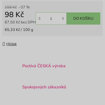
158 Kč
–37 %
98 Kč
DO KOŠÍKU
87,50 Kč bez DPH
Měrná cena:
65,33 Kč / 100 g
Hlídat
Poctivá ČESKÁ výroba
Spokojených zákazníků