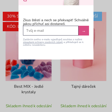
30% SLEVA
NEJPRODÁVANĚJŠÍ
Zkus štěstí a nech se překvapit! Schválně
jakou příchuť asi dostaneš.
KÓD: LETO30
→
Zadáním svého e-mailu vyjadřuješ souhlas s našimi
zásadami ochrany osobních údajů
a přihlašuješ se k
odběru newsletteru.
Best MIX - Jedlé
Tajný dáreček
krystaly
Průměrné
Průměrné
Skladem ihned k odeslání
Skladem ihned k odeslání
hodnocení
hodnocení