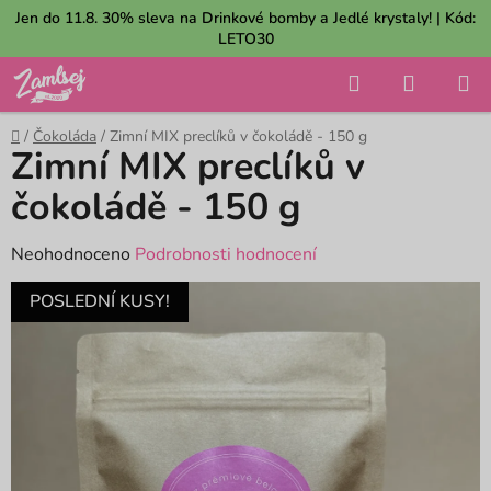
Přejít
Jen do 11.8. 30% sleva na Drinkové bomby a Jedlé krystaly! | Kód:
na
LETO30
obsah
Hledat
NÁKUP
KOŠÍK
Domů
/
Čokoláda
/
Zimní MIX preclíků v čokoládě - 150 g
Zimní MIX preclíků v
čokoládě - 150 g
Průměrné
Neohodnoceno
Podrobnosti hodnocení
hodnocení
POSLEDNÍ KUSY!
produktu
je
0,0
z
5
hvězdiček.