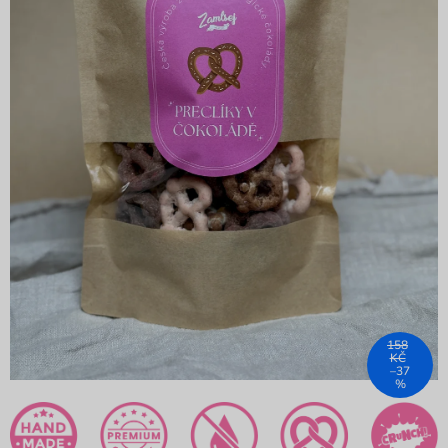
158
KČ
–37
%