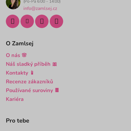
í
(Po-Pá 6:00 - 14:00)
info@zamlsej.cz
O Zamlsej
O nás 🌸
Náš sladký příběh 🎀
Kontakty 📱
Recenze zákazníků
Používané suroviny 🍫
Kariéra
Pro tebe