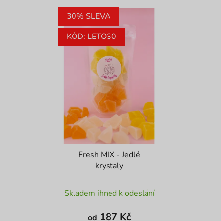
30% SLEVA
KÓD: LETO30
Fresh MIX - Jedlé
krystaly
Průměrné
Skladem ihned k odeslání
hodnocení
produktu
187 Kč
od