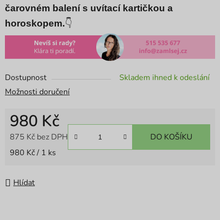
čarovném balení s uvítací kartičkou a
horoskopem.
👇
Dostupnost
Skladem ihned k odeslání
Možnosti doručení
980 Kč
875 Kč bez DPH
DO KOŠÍKU
Měrná cena:
980 Kč / 1 ks
Hlídat