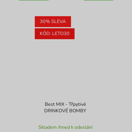
hvězdiček.
hvězdiček.
30% SLEVA
KÓD: LETO30
Best MIX - Třpytivé
DRINKOVÉ BOMBY
Průměrné
Skladem ihned k odeslání
hodnocení