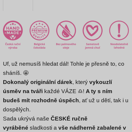
Uf, už nemusíš hledat dál! Tohle je přesně to, co
sháníš. 🤩
Dokonalý originální dárek
,
který
vykouzlí
úsměv na tváři
každé VÁZE ♎!
A ty s ním
budeš mít rozhodně úspěch
, ať už u dětí, tak i u
dospělých.
Sada ukrývá naše
ČESKÉ ručně
vyráběné
sladkosti a
vše nádherně zabalené v