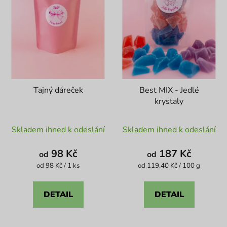
Tajný dáreček
Best MIX - Jedlé
krystaly
Průměrné
Průměrné
Skladem ihned k odeslání
Skladem ihned k odeslání
hodnocení
hodnocení
produktu
produktu
98 Kč
187 Kč
od
od
je
je
Měrná
Měrná
od 98 Kč / 1 ks
od 119,40 Kč / 100 g
cena:
cena:
4,6
4,1
z
z
DETAIL
DETAIL
5
5
hvězdiček.
hvězdiček.