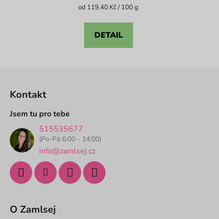
je
Měrná
od 119,40 Kč / 100 g
cena:
5,0
z
DETAIL
5
hvězdiček.
Z
á
Kontakt
p
a
Jsem tu pro tebe
t
515535677
í
(Po-Pá 6:00 - 14:00)
info@zamlsej.cz
O Zamlsej