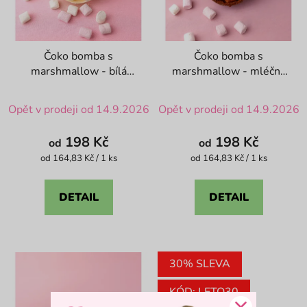
Čoko bomba s
Čoko bomba s
marshmallow - bílá
marshmallow - mléčná
čokoláda
čokoláda
Průměrné
Průměrné
Opět v prodeji od 14.9.2026
Opět v prodeji od 14.9.2026
hodnocení
hodnocení
produktu
produktu
198 Kč
198 Kč
od
od
je
je
Měrná
Měrná
od 164,83 Kč / 1 ks
od 164,83 Kč / 1 ks
cena:
cena:
4,9
4,8
z
z
DETAIL
DETAIL
5
5
hvězdiček.
hvězdiček.
30% SLEVA
KÓD: LETO30