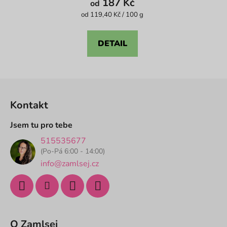
187 Kč
od
je
Měrná
od 119,40 Kč / 100 g
cena:
5,0
z
DETAIL
5
hvězdiček.
Z
á
Kontakt
p
a
Jsem tu pro tebe
t
515535677
í
(Po-Pá 6:00 - 14:00)
info@zamlsej.cz
O Zamlsej