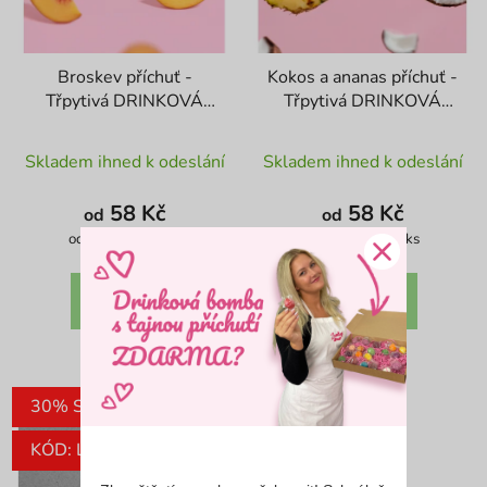
Broskev příchuť -
Kokos a ananas příchuť -
Třpytivá DRINKOVÁ
Třpytivá DRINKOVÁ
BOMBA
BOMBA
Průměrné
Průměrné
Skladem ihned k odeslání
Skladem ihned k odeslání
hodnocení
hodnocení
produktu
produktu
58 Kč
58 Kč
od
od
je
je
Měrná
Měrná
od 40,35 Kč / 1 ks
od 40,35 Kč / 1 ks
cena:
cena:
4,8
4,4
z
z
DETAIL
DETAIL
5
5
hvězdiček.
hvězdiček.
30% SLEVA
30% SLEVA
KÓD: LETO30
KÓD: LETO30