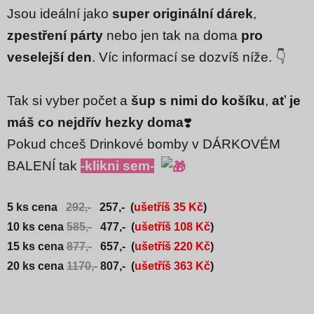
Jsou ideální jako
super originální dárek
,
zpestření párty
nebo jen tak na doma
pro
veselejší den
.
Víc informací se dozvíš níže. 👇
Tak si vyber počet a
šup s nimi do košíku
,
ať je
máš co nejdřív hezky doma
❣️
Pokud chceš Drinkové bomby v DÁRKOVÉM
BALENÍ tak
-klikni sem-
5 ks cena
292,-
257,- (
ušetříš 35 Kč
)
10 ks cena
585,-
477,-
(
ušetříš 108 Kč
)
15 ks cena
877,-
657,- (
ušetříš 220 Kč
)
20 ks cena
1170,-
807,- (
ušetříš 363 Kč
)