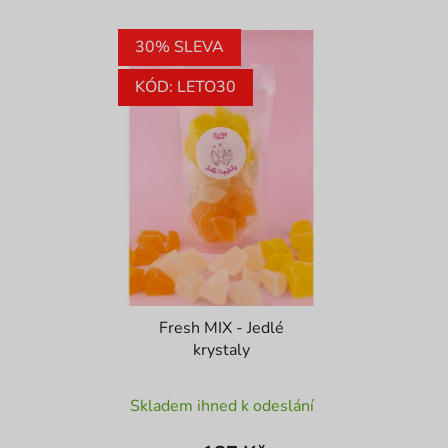
30% SLEVA
KÓD: LETO30
Fresh MIX - Jedlé
krystaly
Průměrné
Skladem ihned k odeslání
hodnocení
produktu