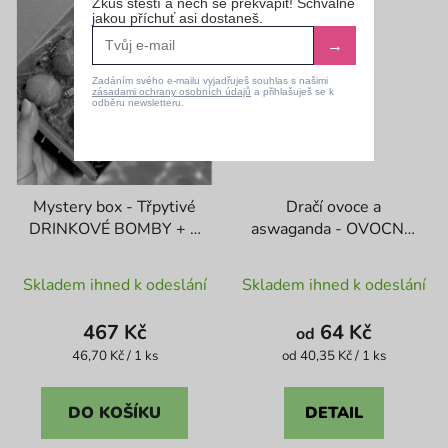
Zkus štěstí a nech se překvapit! Schválně
jakou příchuť asi dostaneš.
→
Zadáním svého e-mailu vyjadřuješ souhlas s našimi
zásadami ochrany osobních údajů
a přihlašuješ se k
odběru newsletteru.
Mystery box - Třpytivé
Dračí ovoce a
DRINKOVÉ BOMBY + 1
aswaganda - OVOCNÁ
ks ZDARMA
BOMBA
Průměrné
Průměrné
Skladem ihned k odeslání
Skladem ihned k odeslání
hodnocení
hodnocení
produktu
produktu
467 Kč
64 Kč
od
je
je
Měrná
Měrná
46,70 Kč / 1 ks
od 40,35 Kč / 1 ks
cena:
cena:
4,4
4,2
z
z
DO KOŠÍKU
DETAIL
5
5