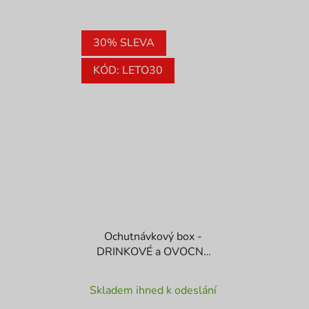
hvězdiček.
hvězdiček.
30% SLEVA
KÓD: LETO30
Ochutnávkový box -
DRINKOVÉ a OVOCNÉ
BOMBY
Průměrné
Skladem ihned k odeslání
hodnocení