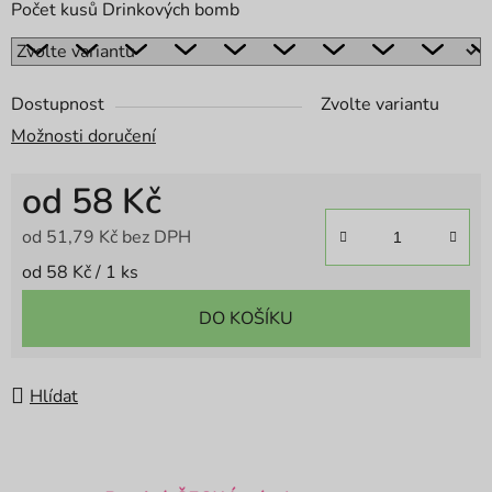
Počet kusů Drinkových bomb
Dostupnost
Zvolte variantu
Možnosti doručení
od
58 Kč
od
51,79 Kč
bez DPH
Měrná cena:
od 58 Kč / 1 ks
DO KOŠÍKU
Hlídat