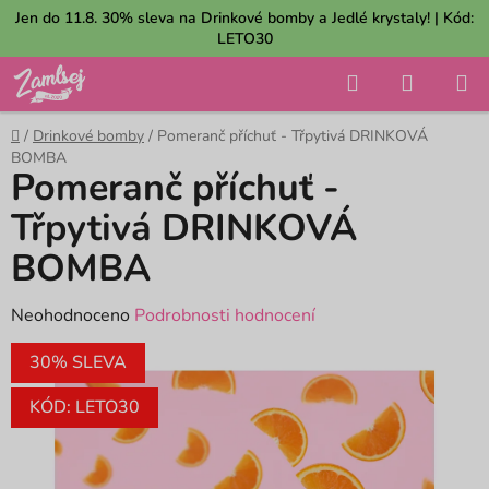
Přejít
Jen do 11.8. 30% sleva na Drinkové bomby a Jedlé krystaly! | Kód:
na
LETO30
obsah
Hledat
NÁKUP
KOŠÍK
Domů
/
Drinkové bomby
/
Pomeranč příchuť - Třpytivá DRINKOVÁ
BOMBA
Pomeranč příchuť -
Třpytivá DRINKOVÁ
BOMBA
Průměrné
Neohodnoceno
Podrobnosti hodnocení
hodnocení
30% SLEVA
produktu
je
KÓD: LETO30
0,0
z