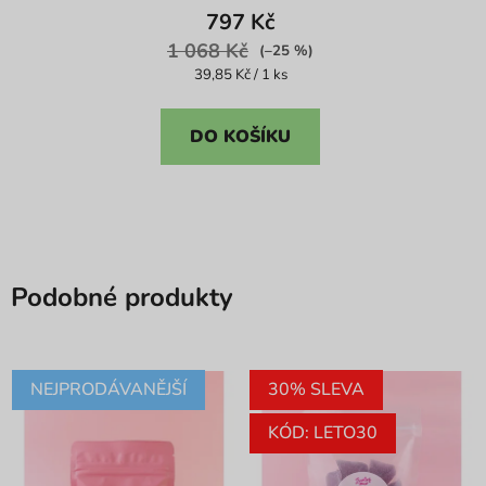
produktu
797 Kč
je
1 068 Kč
(–25 %)
4,3
Měrná
39,85 Kč / 1 ks
cena:
z
5
DO KOŠÍKU
hvězdiček.
Podobné produkty
NEJPRODÁVANĚJŠÍ
30% SLEVA
KÓD: LETO30