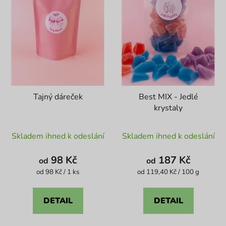
Tajný dáreček
Best MIX - Jedlé
krystaly
Průměrné
Průměrné
Skladem ihned k odeslání
Skladem ihned k odeslání
hodnocení
hodnocení
produktu
produktu
98 Kč
187 Kč
od
od
je
je
Měrná
Měrná
od 98 Kč / 1 ks
od 119,40 Kč / 100 g
cena:
cena:
4,6
4,1
z
z
DETAIL
DETAIL
5
5
hvězdiček.
hvězdiček.