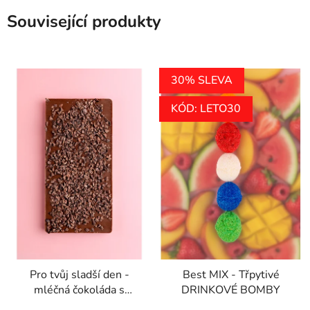
Související produkty
30% SLEVA
KÓD: LETO30
Pro tvůj sladší den -
Best MIX - Třpytivé
mléčná čokoláda s
DRINKOVÉ BOMBY
kakaovými boby