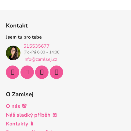
hvězdiček.
Z
á
Kontakt
p
a
Jsem tu pro tebe
t
515535677
í
(Po-Pá 6:00 - 14:00)
info@zamlsej.cz
O Zamlsej
O nás 🌸
Náš sladký příběh 🎀
Kontakty 📱