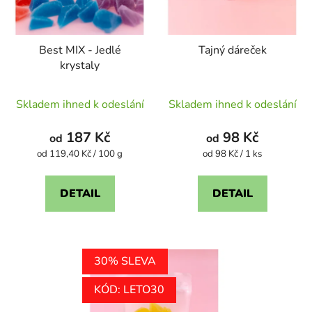
Best MIX - Jedlé
Tajný dáreček
krystaly
Průměrné
Průměrné
Skladem ihned k odeslání
Skladem ihned k odeslání
hodnocení
hodnocení
produktu
produktu
187 Kč
98 Kč
od
od
je
je
Měrná
Měrná
od 119,40 Kč / 100 g
od 98 Kč / 1 ks
cena:
cena:
4,1
4,6
z
z
DETAIL
DETAIL
5
5
hvězdiček.
hvězdiček.
30% SLEVA
KÓD: LETO30