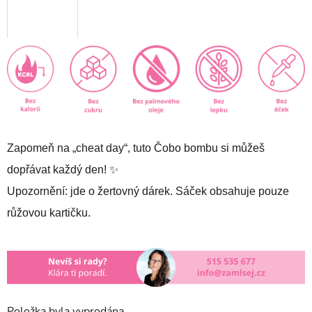
Zapomeň na „cheat day“, tuto Čobo bombu si můžeš
dopřávat každý den!
✨
Upozornění: jde o žertovný dárek. Sáček obsahuje pouze
růžovou kartičku.
Položka byla vyprodána…