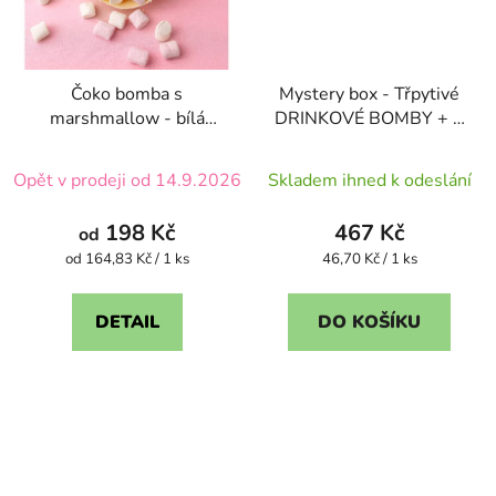
Čoko bomba s
Mystery box - Třpytivé
marshmallow - bílá
DRINKOVÉ BOMBY + 1
čokoláda
ks ZDARMA
Průměrné
Průměrné
Opět v prodeji od 14.9.2026
Skladem ihned k odeslání
hodnocení
hodnocení
produktu
produktu
198 Kč
467 Kč
od
je
je
Měrná
Měrná
od 164,83 Kč / 1 ks
46,70 Kč / 1 ks
cena:
cena:
4,9
4,4
z
z
DETAIL
DO KOŠÍKU
5
5
hvězdiček.
hvězdiček.