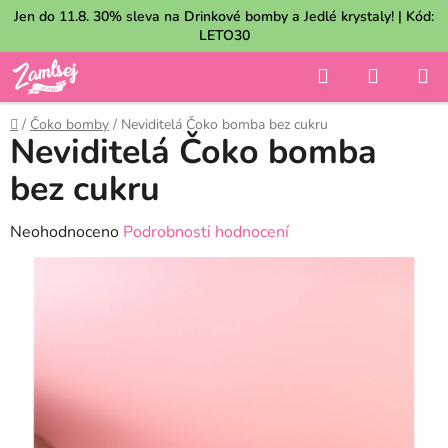
Přejít
Jen do 11.8. 30% sleva na Drinkové bomby a Jedlé krystaly! | Kód:
na
LETO30
obsah
Hledat
NÁKUP
KOŠÍK
Domů
/
Čoko bomby
/
Neviditelá Čoko bomba bez cukru
Neviditelá Čoko bomba
bez cukru
Průměrné
Neohodnoceno
Podrobnosti hodnocení
hodnocení
produktu
je
0,0
z
5
hvězdiček.