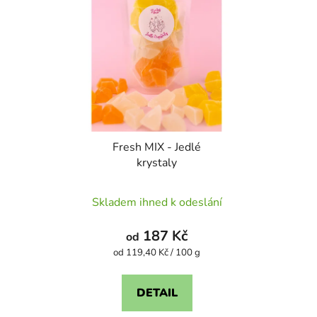
Fresh MIX - Jedlé
krystaly
Průměrné
Skladem ihned k odeslání
hodnocení
produktu
187 Kč
od
je
Měrná
od 119,40 Kč / 100 g
cena:
5,0
z
DETAIL
5