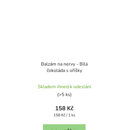
Balzám na nervy - Bílá
čokoláda s oříšky
Průměrné
Skladem ihned k odeslání
hodnocení
(>5 ks)
produktu
je
158 Kč
5,0
Měrná
158 Kč / 1 ks
cena:
z
5