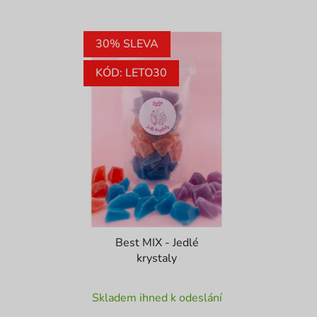
hvězdiček.
hvězdiček.
30% SLEVA
KÓD: LETO30
Best MIX - Jedlé
krystaly
Průměrné
Skladem ihned k odeslání
hodnocení