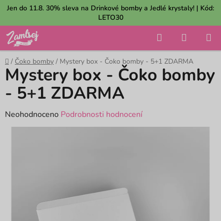
Přejít
Jen do 11.8. 30% sleva na Drinkové bomby a Jedlé krystaly! | Kód:
na
LETO30
obsah
Hledat
NÁKUP
KOŠÍK
Domů
/
Čoko bomby
/
Mystery box - Čoko bomby - 5+1 ZDARMA
Mystery box - Čoko bomby
- 5+1 ZDARMA
Průměrné
Neohodnoceno
Podrobnosti hodnocení
hodnocení
produktu
je
0,0
z
5
hvězdiček.