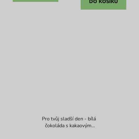
DO KOŠÍKU
hvězdiček.
hvězdiček.
Pro tvůj sladší den - bílá
čokoláda s kakaovými
boby
Průměrné