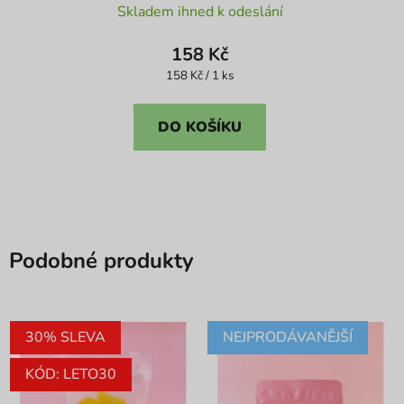
Skladem ihned k odeslání
hodnocení
produktu
158 Kč
je
Měrná
158 Kč / 1 ks
cena:
5,0
z
DO KOŠÍKU
5
hvězdiček.
Podobné produkty
30% SLEVA
NEJPRODÁVANĚJŠÍ
KÓD: LETO30