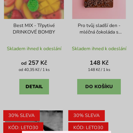
Best MIX - Třpytivé
Pro tvůj sladší den -
DRINKOVÉ BOMBY
mléčná čokoláda s
kakaovými boby
Průměrné
Průměrné
Skladem ihned k odeslání
Skladem ihned k odeslání
hodnocení
hodnocení
produktu
produktu
257 Kč
148 Kč
od
je
je
Měrná
Měrná
od 40,35 Kč / 1 ks
148 Kč / 1 ks
cena:
cena:
4,4
5,0
z
z
DETAIL
DO KOŠÍKU
5
5
hvězdiček.
hvězdiček.
30% SLEVA
30% SLEVA
KÓD: LETO30
KÓD: LETO30