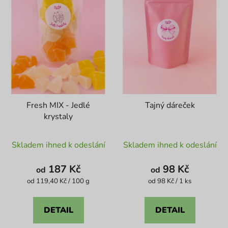
Fresh MIX - Jedlé
Tajný dáreček
krystaly
Průměrné
Průměrné
Skladem ihned k odeslání
Skladem ihned k odeslání
hodnocení
hodnocení
produktu
produktu
187 Kč
98 Kč
od
od
je
je
Měrná
Měrná
od 119,40 Kč / 100 g
od 98 Kč / 1 ks
cena:
cena:
5,0
4,6
z
z
DETAIL
DETAIL
5
5