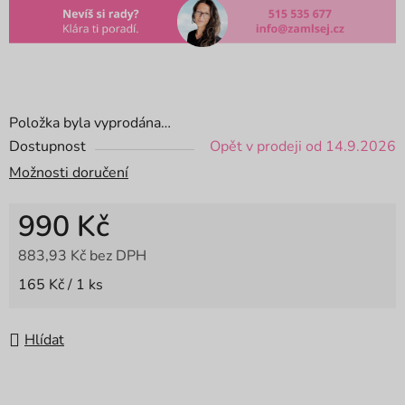
Položka byla vyprodána…
Dostupnost
Opět v prodeji od 14.9.2026
Možnosti doručení
990 Kč
883,93 Kč bez DPH
Měrná cena:
165 Kč / 1 ks
Hlídat