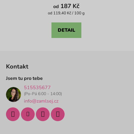
produktu
187 Kč
od
je
Měrná
od 119,40 Kč / 100 g
cena:
4,1
z
DETAIL
5
hvězdiček.
Z
á
Kontakt
p
a
Jsem tu pro tebe
t
515535677
í
(Po-Pá 6:00 - 14:00)
info@zamlsej.cz