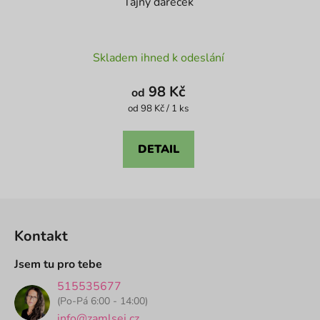
Tajný dáreček
Průměrné
Skladem ihned k odeslání
hodnocení
produktu
98 Kč
od
je
Měrná
od 98 Kč / 1 ks
cena:
4,6
z
DETAIL
5
hvězdiček.
Z
á
Kontakt
p
a
Jsem tu pro tebe
t
515535677
í
(Po-Pá 6:00 - 14:00)
info@zamlsej.cz