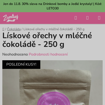
Přejít
Jen do 11.8. 30% sleva na Drinkové bomby a Jedlé krystaly! | Kód:
na
LETO30
obsah
Hledat
NÁKUP
KOŠÍK
Domů
/
Čokoláda
/
Lískové ořechy v mléčné čokoládě - 250 g
Lískové ořechy v mléčné
čokoládě - 250 g
Průměrné
Neohodnoceno
Podrobnosti hodnocení
hodnocení
POSLEDNÍ KUSY!
produktu
je
0,0
z
5
hvězdiček.