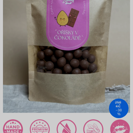
258
KČ
–38
%