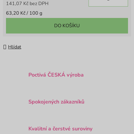
141,07 Kč bez DPH
Měrná cena:
63,20 Kč / 100 g
DO KOŠÍKU
Hlídat
Poctivá ČESKÁ výroba
Spokojených zákazníků
Kvalitní a čerstvé suroviny