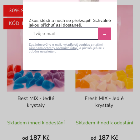
30% SLEVA
30% SLEVA
Zkus štěstí a nech se překvapit! Schválně
KÓD: LETO30
KÓD: LETO30
jakou příchuť asi dostaneš.
→
Zadáním svého e-mailu vyjadřuješ souhlas s našimi
zásadami ochrany osobních údajů
a přihlašuješ se k
odběru newsletteru.
Best MIX - Jedlé
Fresh MIX - Jedlé
krystaly
krystaly
Průměrné
Průměrné
Skladem ihned k odeslání
Skladem ihned k odeslání
hodnocení
hodnocení
produktu
produktu
187 Kč
187 Kč
od
od