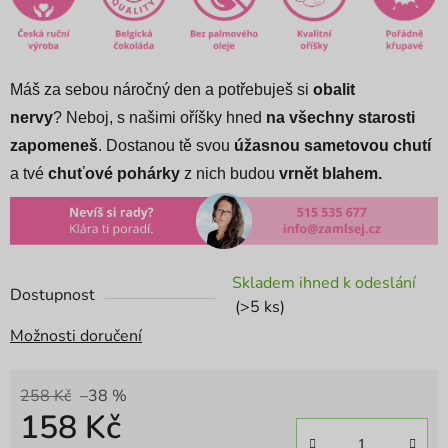
Máš za sebou náročný den a potřebuješ si
obalit
nervy
? Neboj, s našimi oříšky hned
na všechny starosti
zapomeneš
.
Dostanou tě svou
úžasnou sametovou chutí
a tvé
chuťové pohárky
z nich budou
vrnět blahem.
Skladem ihned k odeslání
Dostupnost
(>5 ks)
Možnosti doručení
258 Kč
–38 %
158 Kč