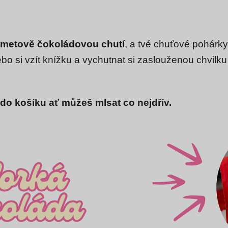
metově čokoládovou chutí
, a tvé chuťové pohárky
 nebo si vzít knížku a vychutnat si zaslouženou chvil
do košíku ať můžeš mlsat co nejdřív.