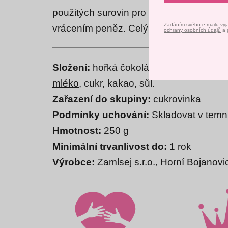
použitých surovin pro výrobu, tak i finá
Zadáním svého e-mailu vyj
vrácením peněz. Celý příběh najdeš
-Z
ochrany osobních údajů
a 
Složení:
hořká čokoláda 55,5% (kakaová
mléko
, cukr, kakao, sůl.
Zařazení do skupiny:
cukrovinka
Podmínky uchování:
Skladovat v temnu
Hmotnost:
250 g
Minimální trvanlivost do:
1 rok
Výrobce:
Zamlsej s.r.o., Horní Bojanov