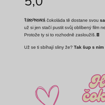
5,0
Průměrné
hodnocení
1 hodnocení
produktu
Tato horká čokoláda tě dostane svou
sa
je
5,0
už si jen stačí pustit svůj oblíbený film
z
Protože ty si to rozhodně zasloužíš.
🍫
5
hvězdiček.
Už se ti sbíhají sliny že?
Tak šup s ním 