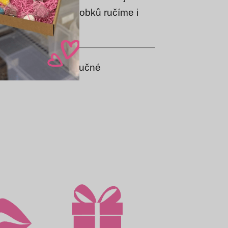
 kvalitu našich výrobků ručíme i
roma)
,
sušené plnotučné