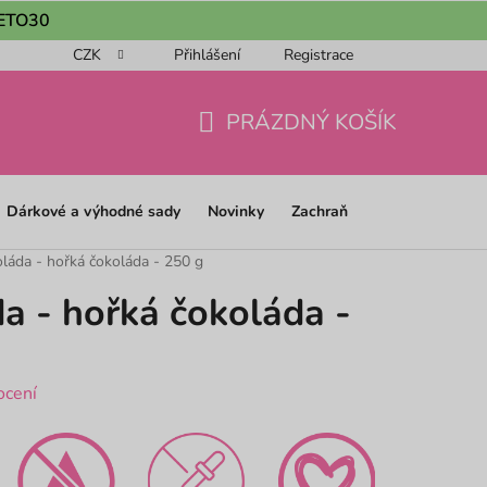
 LETO30
CZK
Přihlášení
Registrace
ou objednávku 📦
Obchodní podmínky
Podmínky ochrany os
PRÁZDNÝ KOŠÍK
NÁKUPNÍ
KOŠÍK
Dárkové a výhodné sady
Novinky
Zachraň
láda - hořká čokoláda - 250 g
a - hořká čokoláda -
ocení