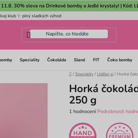
 11.8. 30% sleva na Drinkové bomby a Jedlé krystaly! | Kód:
lsej klub ✨ plný sladkých výhod
Pro firmy
Mám dotaz na m
 bomby
Speciality
Čokoláda
Slané
FIT
Čoko bomby
Domů
/
Speciality
/
Udělej si
/
Horká čoko
Horká čokolád
250 g
Průměrné
1 hodnocení
Podrobnosti hodn
hodnocení
produktu
je