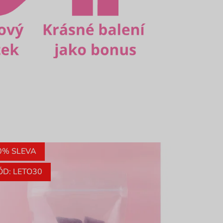
0% SLEVA
ÓD: LETO30