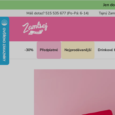
Přejít
Jen do
na
Máš dotaz? 515 535 677 (Po-Pá: 6-14)
Tajný Zam
obsah
-30%
Předplatné
Nejprodávanější
Drinkové