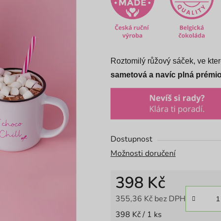
5,0
z
5
hvězdiček.
Roztomilý růžový sáček, ve kte
sametová a navíc
plná prémi
Dostupnost
Možnosti doručení
398 Kč
355,36 Kč bez DPH
Měrná cena:
398 Kč / 1 ks