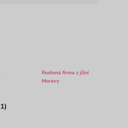
é
Rodinná firma z jižní
Moravy
1)