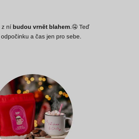
 z ní
budou vrnět blahem
.🤤 Teď
ku odpočinku a čas jen pro sebe.