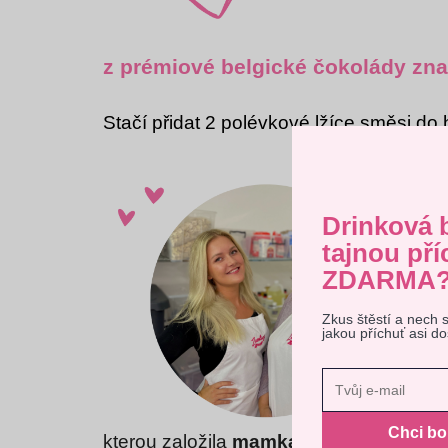
z prémiové belgické čokolády zna
Stačí přidat 2 polévkové lžíce směsi d
Drinková 
tajnou pří
ZDARMA
Zkus štěstí a nech 
Tento 
jakou příchuť asi d
vyjadřu
Nast
Chci b
kterou založila
mamka a dcera
v roce 2