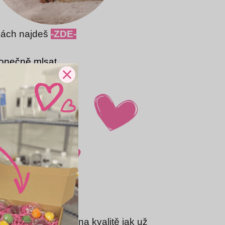
nách najdeš
-ZDE-
konečně mlsat.
lasím
tí. Zakládáme si na kvalitě jak už