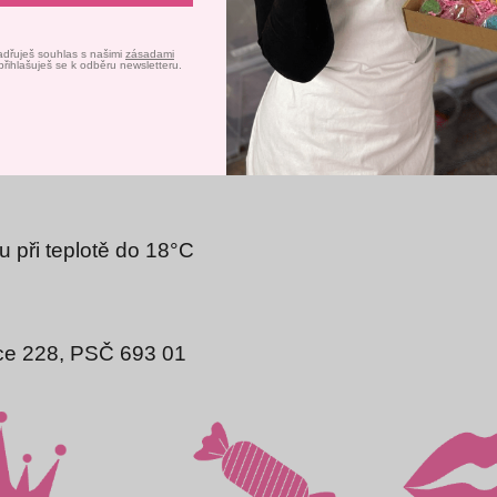
lních produktů. A jako bonus vše děláme s láskou a za
adřuješ souhlas s našimi
zásadami
DE-
přihlašuješ se k odběru newsletteru.
 hmota, cukr, kakaové máslo, přírodní vanilkové a
 při teplotě do 18°C
ice 228, PSČ 693 01