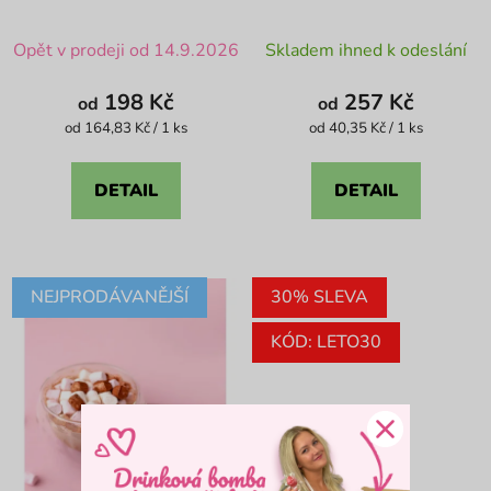
čokoláda
Průměrné
Průměrné
Opět v prodeji od 14.9.2026
Skladem ihned k odeslání
hodnocení
hodnocení
produktu
produktu
198 Kč
257 Kč
od
od
je
je
Měrná
Měrná
od 164,83 Kč / 1 ks
od 40,35 Kč / 1 ks
cena:
cena:
4,9
4,4
z
z
DETAIL
DETAIL
5
5
hvězdiček.
hvězdiček.
NEJPRODÁVANĚJŠÍ
30% SLEVA
KÓD: LETO30