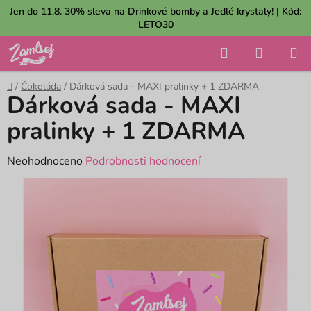
Přejít
Jen do 11.8. 30% sleva na Drinkové bomby a Jedlé krystaly! | Kód:
na
LETO30
obsah
Hledat
NÁKUP
KOŠÍK
Domů
/
Čokoláda
/
Dárková sada - MAXI pralinky + 1 ZDARMA
Dárková sada - MAXI
pralinky + 1 ZDARMA
Průměrné
Neohodnoceno
Podrobnosti hodnocení
hodnocení
produktu
je
0,0
z
5
hvězdiček.