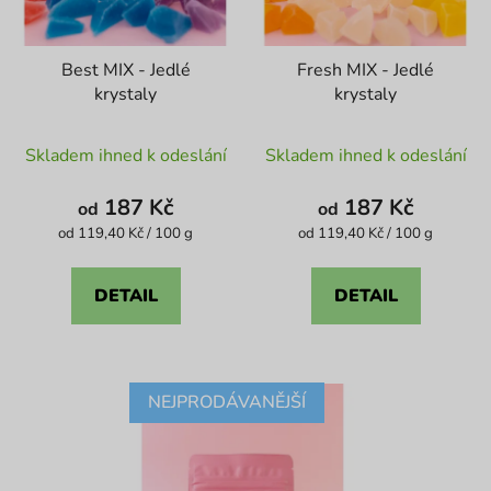
Best MIX - Jedlé
Fresh MIX - Jedlé
krystaly
krystaly
Průměrné
Průměrné
Skladem ihned k odeslání
Skladem ihned k odeslání
hodnocení
hodnocení
produktu
produktu
187 Kč
187 Kč
od
od
je
je
Měrná
Měrná
od 119,40 Kč / 100 g
od 119,40 Kč / 100 g
cena:
cena:
4,1
5,0
z
z
DETAIL
DETAIL
5
5
hvězdiček.
hvězdiček.
NEJPRODÁVANĚJŠÍ