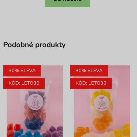
5
hvězdiček.
Podobné produkty
30% SLEVA
30% SLEVA
KÓD: LETO30
KÓD: LETO30