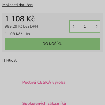
Možnosti doručení
1 108 Kč
989,29 Kč bez DPH
Měrná cena:
1 108 Kč / 1 ks
DO KOŠÍKU
Hlídat
Poctivá ČESKÁ výroba
Spokojených zákazníků