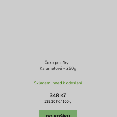
Čoko pecičky -
Karamelové - 250g
Průměrné
Skladem ihned k odeslání
hodnocení
produktu
348 Kč
je
Měrná
139,20 Kč / 100 g
cena:
5,0
z
DO KOŠÍKU