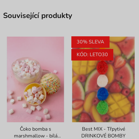
Související produkty
30% SLEVA
KÓD: LETO30
Čoko bomba s
Best MIX - Třpytivé
marshmallow - bílá
DRINKOVÉ BOMBY