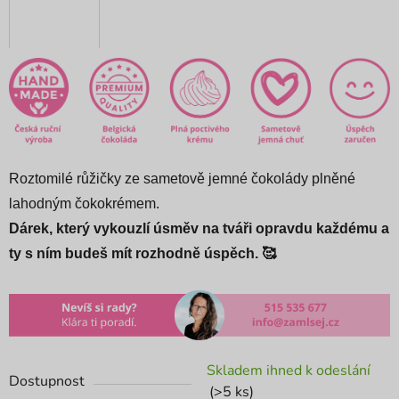
Roztomilé růžičky ze sametově jemné čokolády plněné
lahodným čokokrémem.
Dárek, který vykouzlí úsměv na tváři opravdu každému a
ty s ním budeš mít rozhodně úspěch. 🥰
Skladem ihned k odeslání
Dostupnost
(>5 ks)