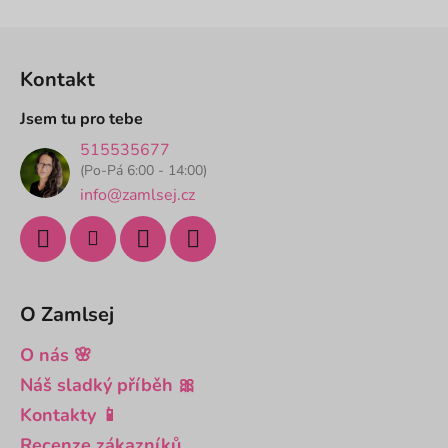
hvězdiček.
Z
á
Kontakt
p
a
Jsem tu pro tebe
t
515535677
í
(Po-Pá 6:00 - 14:00)
info@zamlsej.cz
O Zamlsej
O nás 🌸
Náš sladký příběh 🎀
Kontakty 📱
Recenze zákazníků