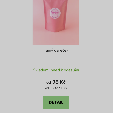
Tajný dáreček
Průměrné
Skladem ihned k odeslání
hodnocení
produktu
98 Kč
od
je
Měrná
od 98 Kč / 1 ks
cena:
4,6
z
DETAIL
5