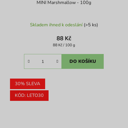
MINI Marshmallow - 100g
Průměrné
Skladem ihned k odeslání
(>5 ks)
hodnocení
produktu
88 Kč
je
Měrná
88 Kč / 100 g
cena:
5,0
z
DO KOŠÍKU
5
hvězdiček.
30% SLEVA
KÓD: LETO30