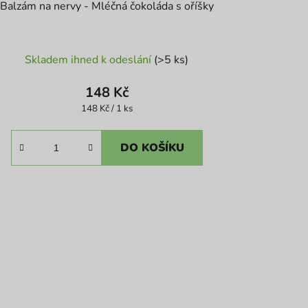
Balzám na nervy - Mléčná čokoláda s oříšky
Průměrné
Skladem ihned k odeslání
(>5 ks)
hodnocení
produktu
148 Kč
je
Měrná
148 Kč / 1 ks
cena:
5,0
z
DO KOŠÍKU
5
hvězdiček.