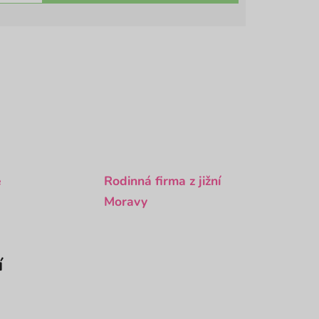
é
Rodinná firma z jižní
Moravy
í