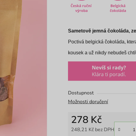
z
5
hvězdiček.
Sametově jemná čokoláda, ze
Poctivá belgická čokoláda, která
kousek a už nikdy nebudeš chtít
Dostupnost
Možnosti doručení
278 Kč
248,21 Kč bez DPH