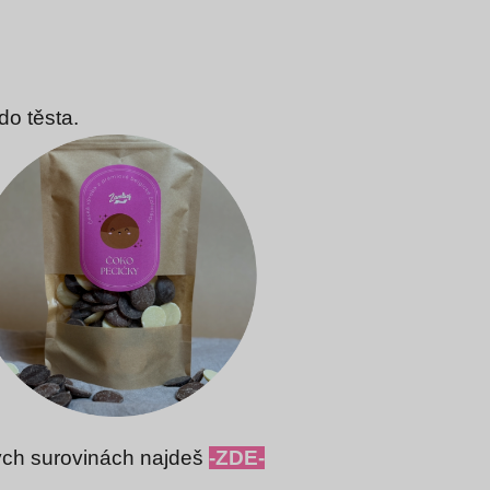
do těsta.
ých surovinách najdeš
-ZDE-