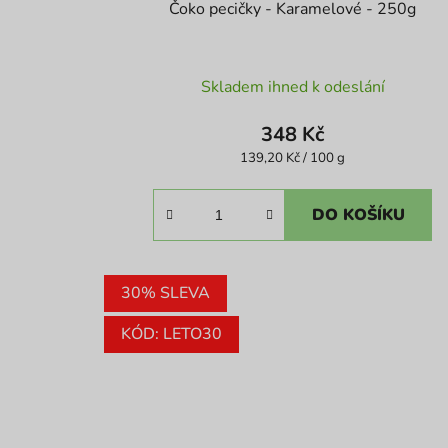
Čoko pecičky - Karamelové - 250g
Průměrné
Skladem ihned k odeslání
hodnocení
produktu
348 Kč
je
Měrná
139,20 Kč / 100 g
cena:
5,0
z
DO KOŠÍKU
5
hvězdiček.
30% SLEVA
KÓD: LETO30