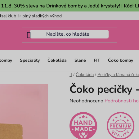
 11.8. 30% sleva na Drinkové bomby a Jedlé krystaly! | Kód:
lsej klub ✨ plný sladkých výhod
Pro firmy
Mám dotaz na m
 bomby
Speciality
Čokoláda
Slané
FIT
Čoko bomby
Domů
/
Čokoláda
/
Pecičky a lámaná čok
Čoko pecičky 
Průměrné
Neohodnoceno
Podrobnosti ho
hodnocení
produktu
je
0,0