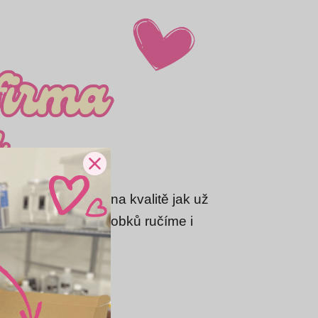
tí. Zakládáme si na kvalitě jak už
 kvalitu našich výrobků ručíme i