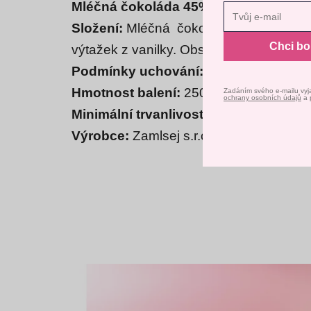
Mléčná čokoláda 45%
Nast
Složení:
Mléčná čokoláda 34 %(cukr,
m
Chci b
výtažek z vanilky. Obsah kakaové suši
Podmínky uchování:
Skladujte při tep
Hmotnost balení:
250 g
Zadáním svého e-mailu vyj
ochrany osobních údajů
a 
Minimální trvanlivost:
6 měsíců
Výrobce:
Zamlsej s.r.o., Horní Bojano