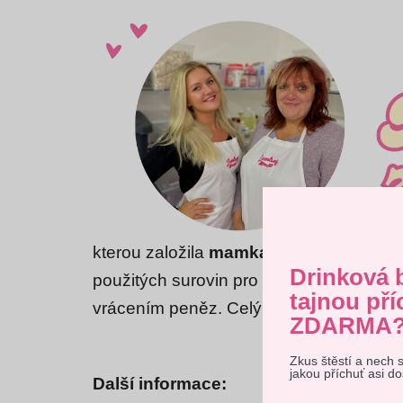
kterou založila
mamka a dcera
v roce 2
Drinková 
použitých surovin pro výrobu, tak i finá
tajnou pří
vrácením peněz. Celý příběh najdeš
-Z
ZDARMA
Zkus štěstí a nech 
Tento 
jakou příchuť asi d
Další informace:
vyjadřu