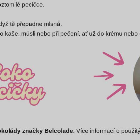
oztomilé pecičce.
když tě přepadne mlsná.
do kaše, müsli nebo při pečení, ať už do krému nebo 
okolády značky Belcolade.
Více informací o použit