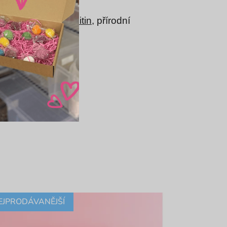
lasím
ulgátor:
sójový lecitin
, přírodní
EJPRODÁVANĚJŠÍ