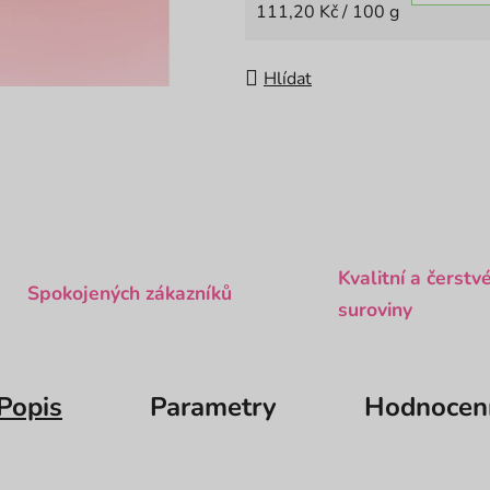
Měrná cena:
111,20 Kč / 100 g
Hlídat
Kvalitní a čerstv
Spokojených zákazníků
suroviny
Popis
Parametry
Hodnocen