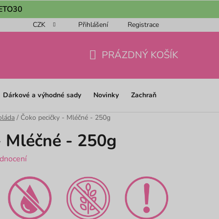
 LETO30
CZK
Přihlášení
Registrace
ou objednávku 📦
Obchodní podmínky
Podmínky ochrany os
PRÁZDNÝ KOŠÍK
NÁKUPNÍ
KOŠÍK
Dárkové a výhodné sady
Novinky
Zachraň
oláda
/
Čoko pecičky - Mléčné - 250g
- Mléčné - 250g
dnocení