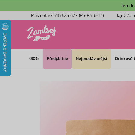
Přejít
Jen do
na
Máš dotaz? 515 535 677 (Po-Pá: 6-14)
Tajný Zam
obsah
-30%
Předplatné
Nejprodávanější
Drinkové