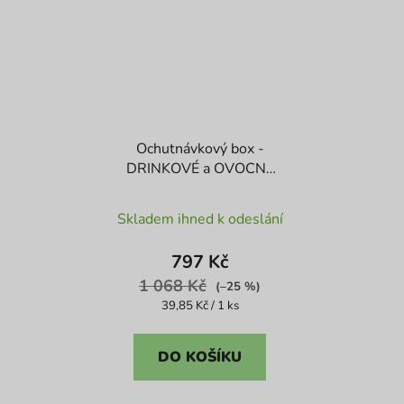
Ochutnávkový box -
DRINKOVÉ a OVOCNÉ
BOMBY
Průměrné
Skladem ihned k odeslání
hodnocení
produktu
797 Kč
je
1 068 Kč
(–25 %)
4,3
Měrná
39,85 Kč / 1 ks
cena:
z
5
DO KOŠÍKU
hvězdiček.