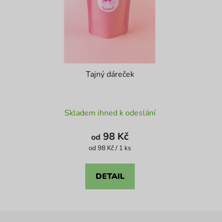
Tajný dáreček
Průměrné
Skladem ihned k odeslání
hodnocení
produktu
98 Kč
od
je
Měrná
od 98 Kč / 1 ks
cena:
4,6
z
DETAIL
5
hvězdiček.
Z