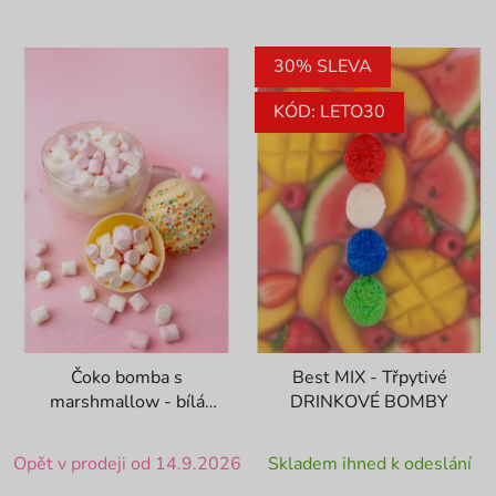
30% SLEVA
KÓD: LETO30
Čoko bomba s
Best MIX - Třpytivé
marshmallow - bílá
DRINKOVÉ BOMBY
čokoláda
Průměrné
Průměrné
Opět v prodeji od 14.9.2026
Skladem ihned k odeslání
hodnocení
hodnocení