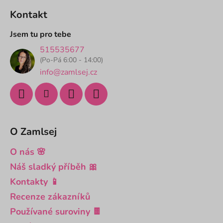
á
Kontakt
p
a
Jsem tu pro tebe
t
515535677
í
(Po-Pá 6:00 - 14:00)
info@zamlsej.cz
O Zamlsej
O nás 🌸
Náš sladký příběh 🎀
Kontakty 📱
Recenze zákazníků
Používané suroviny 🍫