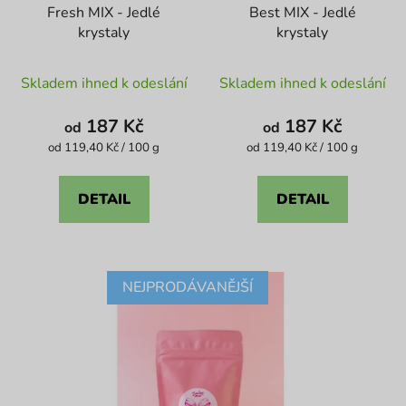
Fresh MIX - Jedlé
Best MIX - Jedlé
krystaly
krystaly
Průměrné
Průměrné
Skladem ihned k odeslání
Skladem ihned k odeslání
hodnocení
hodnocení
produktu
produktu
187 Kč
187 Kč
od
od
je
je
Měrná
Měrná
od 119,40 Kč / 100 g
od 119,40 Kč / 100 g
cena:
cena:
5,0
4,1
z
z
DETAIL
DETAIL
5
5
hvězdiček.
hvězdiček.
NEJPRODÁVANĚJŠÍ