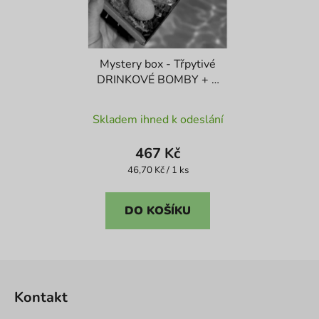
Mystery box - Třpytivé
DRINKOVÉ BOMBY + 1
ks ZDARMA
Průměrné
Skladem ihned k odeslání
hodnocení
produktu
467 Kč
je
Měrná
46,70 Kč / 1 ks
cena:
4,4
z
DO KOŠÍKU
5
hvězdiček.
Z
á
Kontakt
p