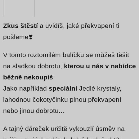
Zkus štěstí
a uvidíš, jaké překvapení ti
pošleme❣️
V tomto roztomilém balíčku se můžeš těšit
na sladkou dobrotu,
kterou u nás v nabídce
běžně nekoupíš
.
Jako například
speciální
Jedlé krystaly,
lahodnou čokotyčinku plnou překvapení
nebo jinou dobrotu...
A tajný dáreček určitě vykouzlí úsměv na