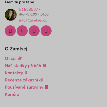
a
Jsem tu pro tebe
t
515535677
í
(Po-Pá 6:00 - 14:00)
info@zamlsej.cz
O Zamlsej
O nás 🌸
Náš sladký příběh 🎀
Kontakty 📱
Recenze zákazníků
Používané suroviny 🍫
Kariéra