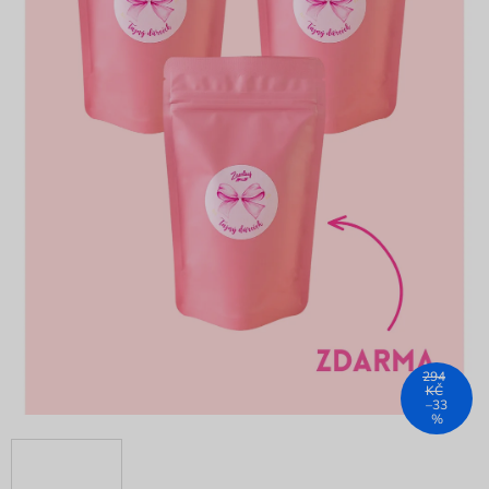
294
KČ
–33
%