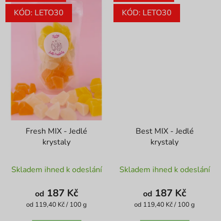
KÓD: LETO30
KÓD: LETO30
Fresh MIX - Jedlé
Best MIX - Jedlé
krystaly
krystaly
Průměrné
Průměrné
Skladem ihned k odeslání
Skladem ihned k odeslání
hodnocení
hodnocení
produktu
produktu
187 Kč
187 Kč
od
od
je
je
Měrná
Měrná
od 119,40 Kč / 100 g
od 119,40 Kč / 100 g
cena:
cena:
5,0
4,1