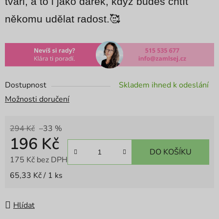
tváři, a to i jako dárek, když budeš chtít
někomu udělat radost.🥰
Dostupnost
Skladem ihned k odeslání
Možnosti doručení
294 Kč
–33 %
196 Kč
DO KOŠÍKU
175 Kč bez DPH
Měrná cena:
65,33 Kč / 1 ks
Hlídat