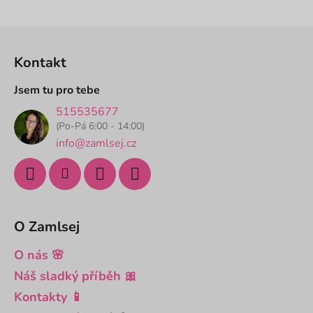
hvězdiček.
Z
á
Kontakt
p
a
Jsem tu pro tebe
t
515535677
í
(Po-Pá 6:00 - 14:00)
info@zamlsej.cz
O Zamlsej
O nás 🌸
Náš sladký příběh 🎀
Kontakty 📱