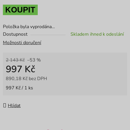
KOUPIT
Položka byla vyprodána…
Dostupnost
Skladem ihned k odeslání
Možnosti doručení
2 143 Kč
–53 %
997 Kč
890,18 Kč bez DPH
Měrná cena:
997 Kč / 1 ks
Hlídat