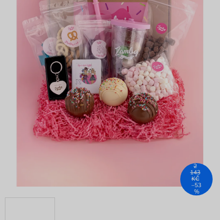
2
143
KČ
–53
%