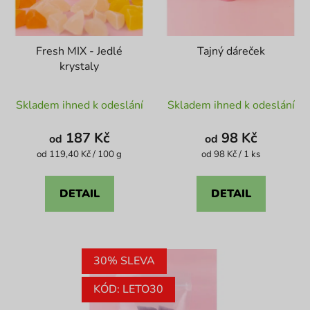
Fresh MIX - Jedlé
Tajný dáreček
krystaly
Průměrné
Průměrné
Skladem ihned k odeslání
Skladem ihned k odeslání
hodnocení
hodnocení
produktu
produktu
187 Kč
98 Kč
od
od
je
je
Měrná
Měrná
od 119,40 Kč / 100 g
od 98 Kč / 1 ks
cena:
cena:
5,0
4,6
z
z
DETAIL
DETAIL
5
5
hvězdiček.
hvězdiček.
30% SLEVA
KÓD: LETO30