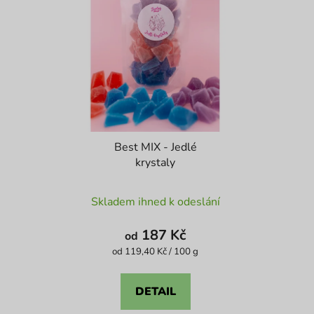
Best MIX - Jedlé
krystaly
Průměrné
Skladem ihned k odeslání
hodnocení
produktu
187 Kč
od
je
Měrná
od 119,40 Kč / 100 g
cena:
4,1
z
DETAIL
5