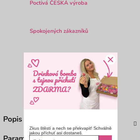
Poctivá ČESKÁ výroba
Spokojených zákazníků
Kvalitní a čerstvé suroviny
Rodinná firma z jižní Moravy
Popis
Zkus štěstí a nech se překvapit! Schválně
jakou příchuť asi dostaneš.
Parametry