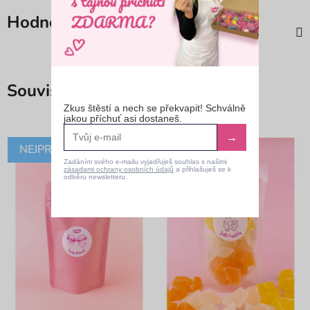
Hodnocení
Související produkty
Zkus štěstí a nech se překvapit! Schválně
jakou příchuť asi dostaneš.
→
NEJPRODÁVANĚJŠÍ
30% SLEVA
Zadáním svého e-mailu vyjadřuješ souhlas s našimi
zásadami ochrany osobních údajů
a přihlašuješ se k
KÓD: LETO30
odběru newsletteru.