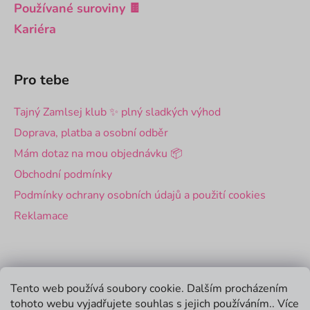
Používané suroviny 🍫
Kariéra
Pro tebe
Tajný Zamlsej klub ✨ plný sladkých výhod
Doprava, platba a osobní odběr
Mám dotaz na mou objednávku 📦
Obchodní podmínky
Podmínky ochrany osobních údajů a použití cookies
Reklamace
Pro firmy
Tento web používá soubory cookie. Dalším procházením
tohoto webu vyjadřujete souhlas s jejich používáním.. Více
Velkoobchod