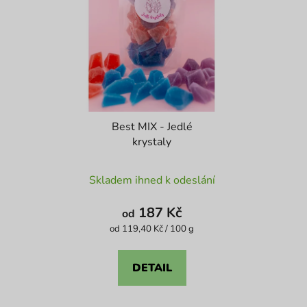
Best MIX - Jedlé
krystaly
Průměrné
Skladem ihned k odeslání
hodnocení
produktu
187 Kč
od
je
Měrná
od 119,40 Kč / 100 g
cena:
4,1
z
DETAIL
5
hvězdiček.