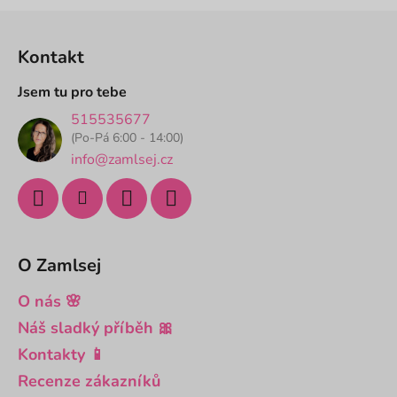
Z
á
Kontakt
p
a
Jsem tu pro tebe
t
515535677
í
(Po-Pá 6:00 - 14:00)
info@zamlsej.cz
O Zamlsej
O nás 🌸
Náš sladký příběh 🎀
Kontakty 📱
Recenze zákazníků