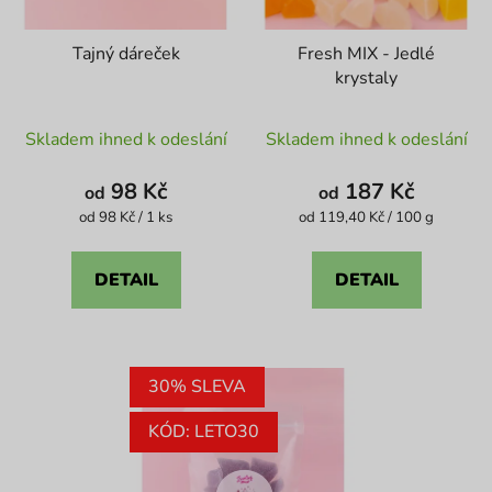
Tajný dáreček
Fresh MIX - Jedlé
krystaly
Průměrné
Průměrné
Skladem ihned k odeslání
Skladem ihned k odeslání
hodnocení
hodnocení
produktu
produktu
98 Kč
187 Kč
od
od
je
je
Měrná
Měrná
od 98 Kč / 1 ks
od 119,40 Kč / 100 g
cena:
cena:
4,6
5,0
z
z
DETAIL
DETAIL
5
5
hvězdiček.
hvězdiček.
30% SLEVA
KÓD: LETO30