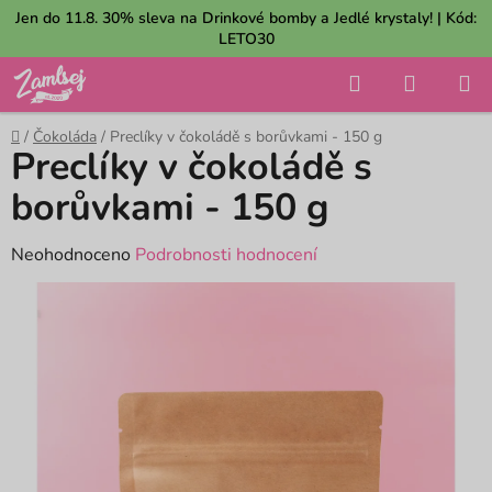
Přejít
Jen do 11.8. 30% sleva na Drinkové bomby a Jedlé krystaly! | Kód:
na
LETO30
obsah
Hledat
NÁKUP
KOŠÍK
Domů
/
Čokoláda
/
Preclíky v čokoládě s borůvkami - 150 g
Preclíky v čokoládě s
borůvkami - 150 g
Průměrné
Neohodnoceno
Podrobnosti hodnocení
hodnocení
produktu
je
0,0
z
5
hvězdiček.