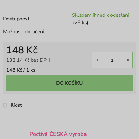
Skladem ihned k odeslání
Dostupnost
(>5 ks)
Možnosti doručení
148 Kč
132,14 Kč bez DPH
Měrná cena:
148 Kč / 1 ks
DO KOŠÍKU
Hlídat
Poctivá ČESKÁ výroba