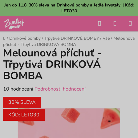
Přejít
Jen do 11.8. 30% sleva na Drinkové bomby a Jedlé krystaly! | Kód:
na
LETO30
obsah
Hledat
NÁKUP
KOŠÍK
Domů
/
Drinkové bomby
/
Třpytivé DRINKOVÉ BOMBY
/
Vše
/
Melounová
příchuť - Třpytivá DRINKOVÁ BOMBA
Melounová příchuť -
Třpytivá DRINKOVÁ
BOMBA
Průměrné
10 hodnocení
Podrobnosti hodnocení
hodnocení
30% SLEVA
produktu
je
KÓD: LETO30
4,7
z