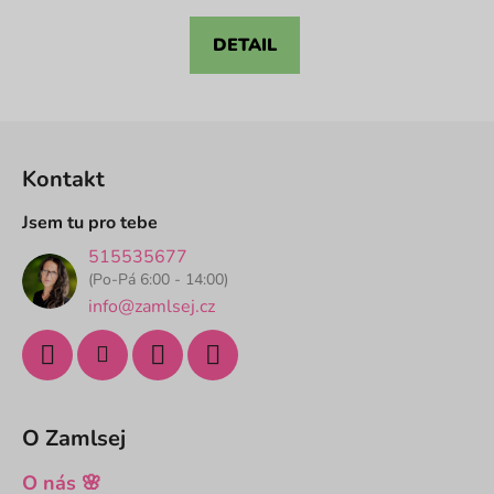
cena:
4,6
z
DETAIL
5
hvězdiček.
Z
á
Kontakt
p
a
Jsem tu pro tebe
t
515535677
í
(Po-Pá 6:00 - 14:00)
info@zamlsej.cz
O Zamlsej
O nás 🌸