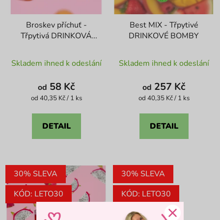
Broskev příchuť -
Best MIX - Třpytivé
Třpytivá DRINKOVÁ
DRINKOVÉ BOMBY
BOMBA
Průměrné
Průměrné
Skladem ihned k odeslání
Skladem ihned k odeslání
hodnocení
hodnocení
produktu
produktu
58 Kč
257 Kč
od
od
je
je
Měrná
Měrná
od 40,35 Kč / 1 ks
od 40,35 Kč / 1 ks
cena:
cena:
4,8
4,4
z
z
DETAIL
DETAIL
5
5
hvězdiček.
hvězdiček.
30% SLEVA
30% SLEVA
KÓD: LETO30
KÓD: LETO30