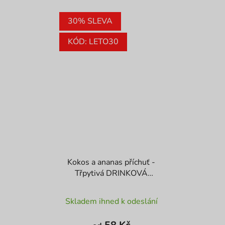
30% SLEVA
KÓD: LETO30
Kokos a ananas příchuť -
Třpytivá DRINKOVÁ
BOMBA
Průměrné
Skladem ihned k odeslání
hodnocení
produktu