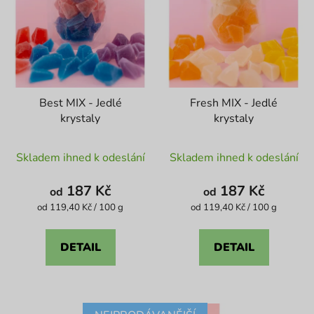
Best MIX - Jedlé
Fresh MIX - Jedlé
krystaly
krystaly
Průměrné
Průměrné
Skladem ihned k odeslání
Skladem ihned k odeslání
hodnocení
hodnocení
produktu
produktu
187 Kč
187 Kč
od
od
je
je
Měrná
Měrná
od 119,40 Kč / 100 g
od 119,40 Kč / 100 g
cena:
cena:
4,1
5,0
z
z
DETAIL
DETAIL
5
5
hvězdiček.
hvězdiček.