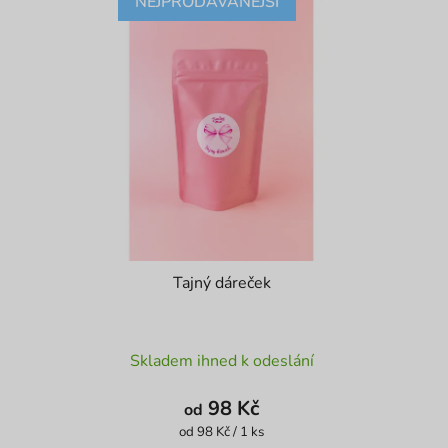
NEJPRODÁVANĚJŠÍ
Tajný dáreček
Průměrné
Skladem ihned k odeslání
hodnocení
produktu
98 Kč
od
je
Měrná
od 98 Kč / 1 ks