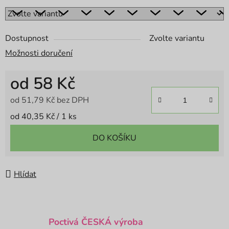
Dostupnost
Zvolte variantu
Možnosti doručení
od
58 Kč
od
51,79 Kč
bez DPH
Měrná cena:
od 40,35 Kč / 1 ks
DO KOŠÍKU
Hlídat
Poctivá ČESKÁ výroba