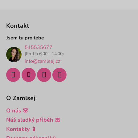
hvězdiček.
Z
á
Kontakt
p
a
Jsem tu pro tebe
t
515535677
í
(Po-Pá 6:00 - 14:00)
info@zamlsej.cz
O Zamlsej
O nás 🌸
Náš sladký příběh 🎀
Kontakty 📱