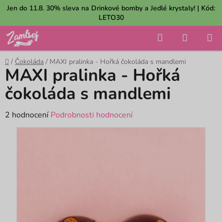
Přejít
Jen do 11.8. 30% sleva na Drinkové bomby a Jedlé krystaly! | Kód:
na
LETO30
obsah
Hledat
NÁKUP
KOŠÍK
Domů
/
Čokoláda
/
MAXI pralinka - Hořká čokoláda s mandlemi
MAXI pralinka - Hořká
čokoláda s mandlemi
Průměrné
2 hodnocení
Podrobnosti hodnocení
hodnocení
produktu
je
5,0
z
5
hvězdiček.