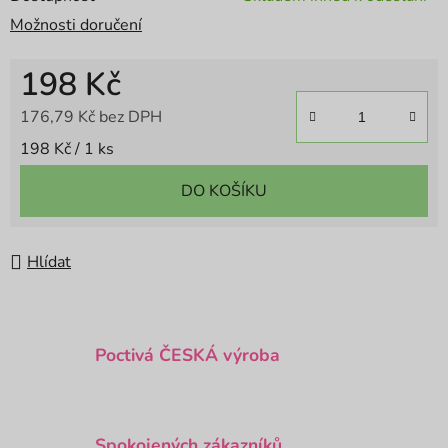
Možnosti doručení
198 Kč
176,79 Kč bez DPH
Měrná cena:
198 Kč / 1 ks
DO KOŠÍKU
Hlídat
Poctivá ČESKÁ výroba
Spokojených zákazníků