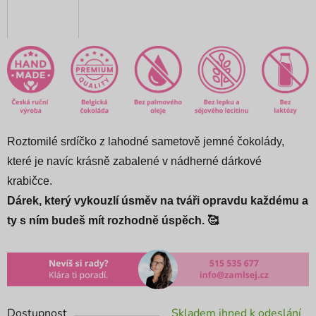
Roztomilé srdíčko z lahodné sametově jemné čokolády,
které je navíc krásně zabalené v nádherné dárkové
krabičce.
Dárek, který vykouzlí úsměv na tváři opravdu každému a
ty s ním budeš mít rozhodně úspěch. 🥰
Dostupnost
Skladem ihned k odeslání