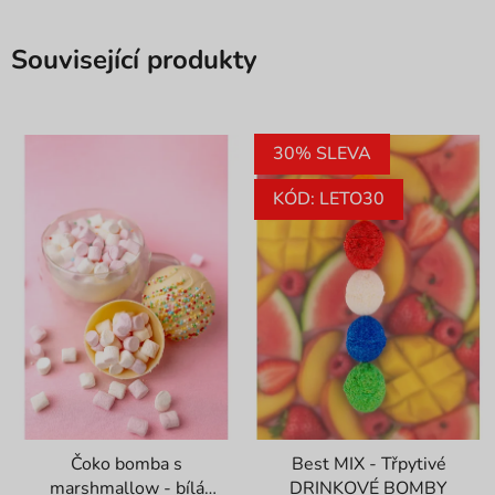
Související produkty
30% SLEVA
KÓD: LETO30
Čoko bomba s
Best MIX - Třpytivé
marshmallow - bílá
DRINKOVÉ BOMBY