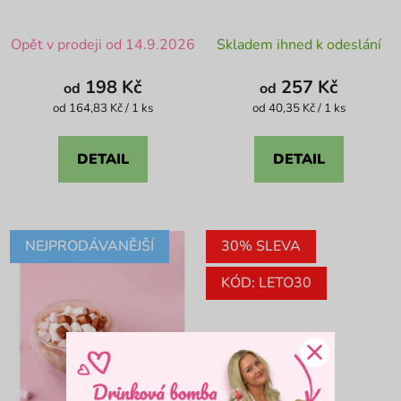
čokoláda
Průměrné
Průměrné
Opět v prodeji od 14.9.2026
Skladem ihned k odeslání
hodnocení
hodnocení
produktu
produktu
198 Kč
257 Kč
od
od
je
je
Měrná
Měrná
od 164,83 Kč / 1 ks
od 40,35 Kč / 1 ks
cena:
cena:
4,9
4,4
z
z
DETAIL
DETAIL
5
5
hvězdiček.
hvězdiček.
NEJPRODÁVANĚJŠÍ
30% SLEVA
KÓD: LETO30