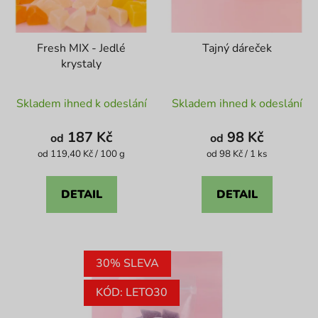
Fresh MIX - Jedlé
Tajný dáreček
krystaly
Průměrné
Průměrné
Skladem ihned k odeslání
Skladem ihned k odeslání
hodnocení
hodnocení
produktu
produktu
187 Kč
98 Kč
od
od
je
je
Měrná
Měrná
od 119,40 Kč / 100 g
od 98 Kč / 1 ks
cena:
cena:
5,0
4,6
z
z
DETAIL
DETAIL
5
5
hvězdiček.
hvězdiček.
30% SLEVA
KÓD: LETO30