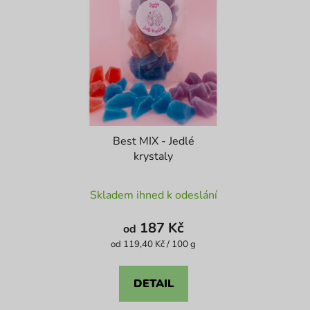
Best MIX - Jedlé
krystaly
Průměrné
Skladem ihned k odeslání
hodnocení
produktu
187 Kč
od
je
Měrná
od 119,40 Kč / 100 g
cena:
4,1
z
DETAIL
5