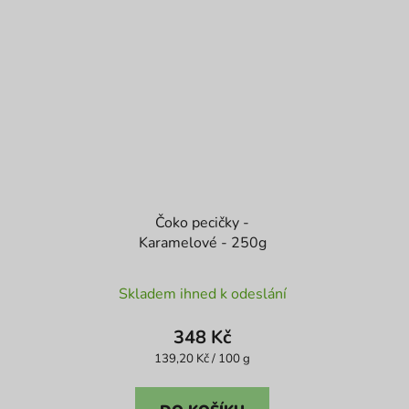
Čoko pecičky -
Karamelové - 250g
Průměrné
Skladem ihned k odeslání
hodnocení
produktu
348 Kč
je
Měrná
139,20 Kč / 100 g
cena:
5,0
z