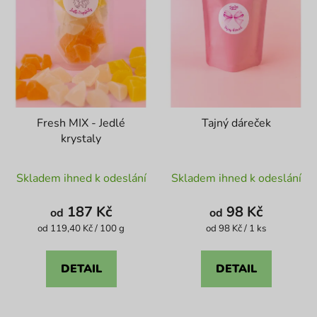
Fresh MIX - Jedlé
Tajný dáreček
krystaly
Průměrné
Průměrné
Skladem ihned k odeslání
Skladem ihned k odeslání
hodnocení
hodnocení
produktu
produktu
187 Kč
98 Kč
od
od
je
je
Měrná
Měrná
od 119,40 Kč / 100 g
od 98 Kč / 1 ks
cena:
cena:
5,0
4,6
z
z
DETAIL
DETAIL
5
5
hvězdiček.
hvězdiček.