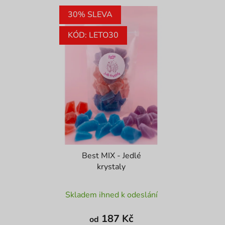
30% SLEVA
KÓD: LETO30
Best MIX - Jedlé
krystaly
Průměrné
Skladem ihned k odeslání
hodnocení
produktu
187 Kč
od