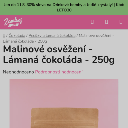
Přejít
Jen do 11.8. 30% sleva na Drinkové bomby a Jedlé krystaly! | Kód:
na
LETO30
obsah
Hledat
NÁKUP
KOŠÍK
Domů
/
Čokoláda
/
Pecičky a lámaná čokoláda
/
Malinové osvěžení -
Lámaná čokoláda - 250g
Malinové osvěžení -
Lámaná čokoláda - 250g
Průměrné
Neohodnoceno
Podrobnosti hodnocení
hodnocení
produktu
je
0,0
z
5
hvězdiček.