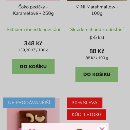
Čoko pecičky -
MINI Marshmallow -
Karamelové - 250g
100g
Průměrné
Průměrné
Skladem ihned k odeslání
Skladem ihned k odeslání
hodnocení
hodnocení
(>5 ks)
produktu
produktu
348 Kč
je
je
Měrná
88 Kč
139,20 Kč / 100 g
cena:
5,0
5,0
Měrná
88 Kč / 100 g
cena:
z
z
DO KOŠÍKU
5
5
DO KOŠÍKU
hvězdiček.
hvězdiček.
NEJPRODÁVANĚJŠÍ
30% SLEVA
KÓD: LETO30