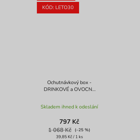
KÓD: LETO30
Ochutnávkový box -
DRINKOVÉ a OVOCNÉ
BOMBY
Průměrné
Skladem ihned k odeslání
hodnocení
produktu
797 Kč
je
1 068 Kč
(–25 %)
4,3
Měrná
39,85 Kč / 1 ks