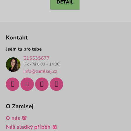
DETAIL
5
hvězdiček.
Z
á
Kontakt
p
a
Jsem tu pro tebe
t
515535677
í
(Po-Pá 6:00 - 14:00)
info@zamlsej.cz
O Zamlsej
O nás 🌸
Náš sladký příběh 🎀