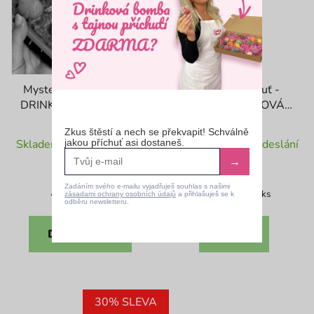
Mystery box - Třpytivé
Jahodová příchuť -
DRINKOVÉ BOMBY + 1
Třpytivá DRINKOVÁ
ks ZDARMA
BOMBA
Průměrné
Průměrné
Zkus štěstí a nech se překvapit! Schválně
jakou příchuť asi dostaneš.
Skladem ihned k odeslání
Skladem ihned k odeslání
hodnocení
hodnocení
→
produktu
produktu
467 Kč
58 Kč
od
je
je
Zadáním svého e-mailu vyjadřuješ souhlas s našimi
Měrná
Měrná
46,70 Kč / 1 ks
od 40,35 Kč / 1 ks
zásadami ochrany osobních údajů
a přihlašuješ se k
odběru newsletteru.
cena:
cena:
4,4
4,7
z
z
DO KOŠÍKU
DETAIL
5
5
hvězdiček.
hvězdiček.
30% SLEVA