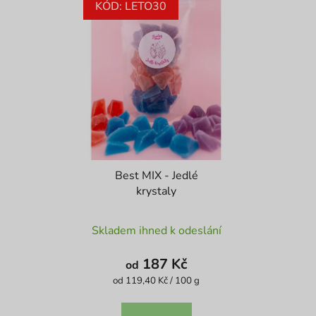
KÓD: LETO30
Best MIX - Jedlé
krystaly
Průměrné
Skladem ihned k odeslání
hodnocení
produktu
187 Kč
od
je
Měrná
od 119,40 Kč / 100 g
cena:
4,1
z