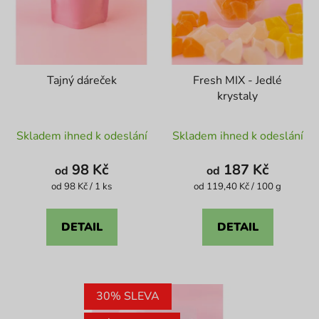
Tajný dáreček
Fresh MIX - Jedlé
krystaly
Průměrné
Průměrné
Skladem ihned k odeslání
Skladem ihned k odeslání
hodnocení
hodnocení
produktu
produktu
98 Kč
187 Kč
od
od
je
je
Měrná
Měrná
od 98 Kč / 1 ks
od 119,40 Kč / 100 g
cena:
cena:
4,6
5,0
z
z
DETAIL
DETAIL
5
5
hvězdiček.
hvězdiček.
30% SLEVA