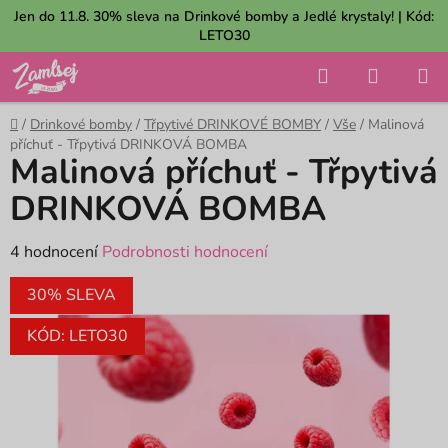
Přejít
Jen do 11.8. 30% sleva na Drinkové bomby a Jedlé krystaly! | Kód:
na
LETO30
obsah
Hledat
NÁKUP
KOŠÍK
Domů
/
Drinkové bomby
/
Třpytivé DRINKOVÉ BOMBY
/
Vše
/
Malinová
příchuť - Třpytivá DRINKOVÁ BOMBA
Malinová příchuť - Třpytivá
DRINKOVÁ BOMBA
Průměrné
4 hodnocení
Podrobnosti hodnocení
hodnocení
30% SLEVA
produktu
je
KÓD: LETO30
4,8
z
5
hvězdiček.