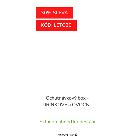
30% SLEVA
KÓD: LETO30
Ochutnávkový box -
DRINKOVÉ a OVOCNÉ
BOMBY
Průměrné
Skladem ihned k odeslání
hodnocení
produktu