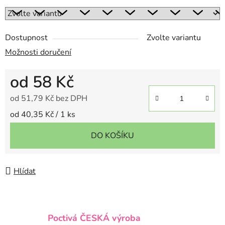
Dostupnost
Zvolte variantu
Možnosti doručení
od
58 Kč
od
51,79 Kč
bez DPH
Měrná cena:
od 40,35 Kč / 1 ks
DO KOŠÍKU
Hlídat
Poctivá ČESKÁ výroba