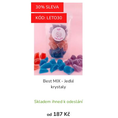
30% SLEVA
KÓD: LETO30
Best MIX - Jedlé
krystaly
Průměrné
Skladem ihned k odeslání
hodnocení
produktu
187 Kč
od