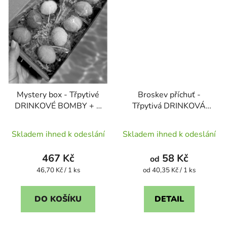
Mystery box - Třpytivé
Broskev příchuť -
DRINKOVÉ BOMBY + 1
Třpytivá DRINKOVÁ
ks ZDARMA
BOMBA
Průměrné
Průměrné
Skladem ihned k odeslání
Skladem ihned k odeslání
hodnocení
hodnocení
produktu
produktu
467 Kč
58 Kč
od
je
je
Měrná
Měrná
46,70 Kč / 1 ks
od 40,35 Kč / 1 ks
cena:
cena:
4,4
4,8
z
z
DO KOŠÍKU
DETAIL
5
5
hvězdiček.
hvězdiček.