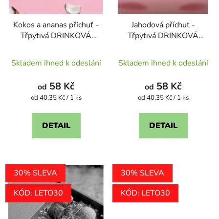
Kokos a ananas příchuť -
Jahodová příchuť -
Třpytivá DRINKOVÁ
Třpytivá DRINKOVÁ
BOMBA
BOMBA
Průměrné
Průměrné
Skladem ihned k odeslání
Skladem ihned k odeslání
hodnocení
hodnocení
produktu
produktu
58 Kč
58 Kč
od
od
je
je
Měrná
Měrná
od 40,35 Kč / 1 ks
od 40,35 Kč / 1 ks
cena:
cena:
4,4
4,7
z
z
DETAIL
DETAIL
5
5
hvězdiček.
hvězdiček.
30% SLEVA
30% SLEVA
KÓD: LETO30
KÓD: LETO30