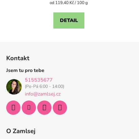
je
Měrná
od 119,40 Kč / 100 g
cena:
4,1
z
DETAIL
5
hvězdiček.
Z
á
Kontakt
p
a
Jsem tu pro tebe
t
515535677
í
(Po-Pá 6:00 - 14:00)
info@zamlsej.cz
O Zamlsej