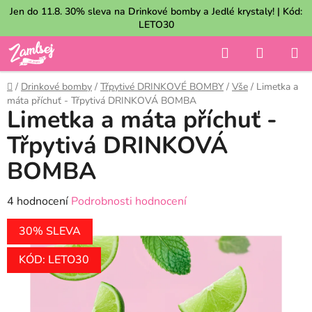
Přejít
Jen do 11.8. 30% sleva na Drinkové bomby a Jedlé krystaly! | Kód:
na
LETO30
obsah
Hledat
NÁKUP
KOŠÍK
Domů
/
Drinkové bomby
/
Třpytivé DRINKOVÉ BOMBY
/
Vše
/
Limetka a
máta příchuť - Třpytivá DRINKOVÁ BOMBA
Limetka a máta příchuť -
Třpytivá DRINKOVÁ
BOMBA
Průměrné
4 hodnocení
Podrobnosti hodnocení
hodnocení
30% SLEVA
produktu
je
KÓD: LETO30
3,0
z