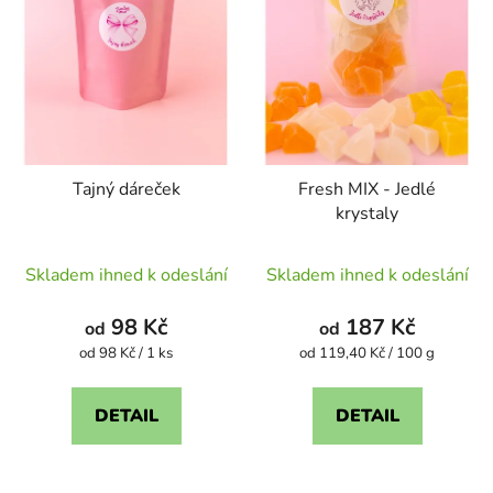
Tajný dáreček
Fresh MIX - Jedlé
krystaly
Průměrné
Průměrné
Skladem ihned k odeslání
Skladem ihned k odeslání
hodnocení
hodnocení
produktu
produktu
98 Kč
187 Kč
od
od
je
je
Měrná
Měrná
od 98 Kč / 1 ks
od 119,40 Kč / 100 g
cena:
cena:
4,6
5,0
z
z
DETAIL
DETAIL
5
5
hvězdiček.
hvězdiček.