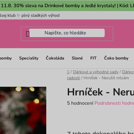
 11.8. 30% sleva na Drinkové bomby a Jedlé krystaly! | Kód:
lsej klub ✨ plný sladkých výhod
Pro firmy
Mám dotaz na m
 bomby
Speciality
Čokoláda
Slané
FIT
Čoko bomby
Domů
/
Dárkové a výhodné sady
/
Dárkov
radosti
/
Hrníček - Nerušit mlsám
Hrníček - Ner
Průměrné
5 hodnocení
Podrobnosti hodn
hodnocení
produktu
je