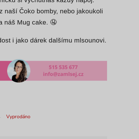
níčku si vychutnáš každý nápoj.
z naší Čoko bomby, nebo jakoukoli
ba náš Mug cake. 🤤
dost i jako dárek dalšímu mlsounovi.
Vyprodáno