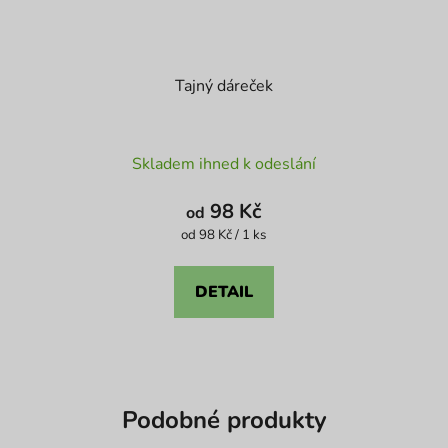
Tajný dáreček
Průměrné
Skladem ihned k odeslání
hodnocení
produktu
98 Kč
od
je
Měrná
od 98 Kč / 1 ks
cena:
4,6
z
DETAIL
5
hvězdiček.
Podobné produkty