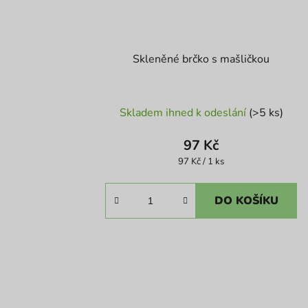
Skleněné brčko s mašličkou
Skladem ihned k odeslání
(>5 ks)
97 Kč
Měrná
97 Kč / 1 ks
cena:
DO KOŠÍKU