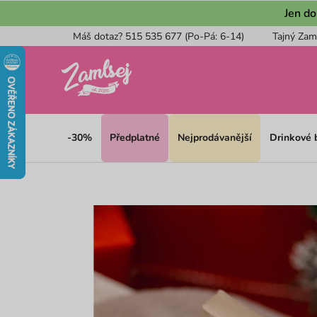
Přejít
Jen do
na
Máš dotaz? 515 535 677 (Po-Pá: 6-14)
Tajný Zam
obsah
-30%
Předplatné
Nejprodávanější
Drinkové