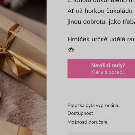
Z tohoto dokonalého hr
5,0
z
Ať už horkou čokoládu 
5
jinou dobrotu, jako tře
hvězdiček.
Hrníček určitě udělá ra
🎁
Položka byla vyprodána…
Dostupnost
Možnosti doručení