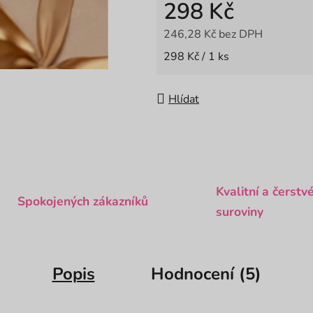
298 Kč
246,28 Kč bez DPH
Měrná cena:
298 Kč / 1 ks
Hlídat
Kvalitní a čerstv
Spokojených zákazníků
suroviny
Popis
Hodnocení (5)