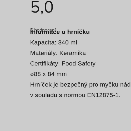
5,0
Průměrné
hodnocení
5 hodnocení
produktu
Informace o hrníčku
je
5,0
Kapacita: 340 ml
z
5
Materiály: Keramika
hvězdiček.
Certifikáty: Food Safety
ø88 x 84 mm
Hrníček je bezpečný pro myčku nádo
v souladu s normou EN12875-1.