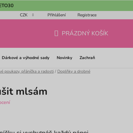
 LETO30
CZK
Přihlášení
Registrace
ou objednávku 📦
Obchodní podmínky
Podmínky ochrany os
PRÁZDNÝ KOŠÍK
NÁKUPNÍ
KOŠÍK
Dárkové a výhodné sady
Novinky
Zachraň
é poukazy, přáníčka a radosti
/
Doplňky a drobné
ušit mlsám
ocení