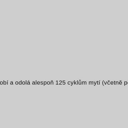
bí a odolá alespoň 125 cyklům mytí (včetně p