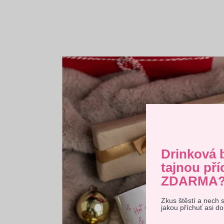
Drinková 
tajnou pří
ZDARMA
Zkus štěstí a nech 
Tento 
jakou příchuť asi d
vyjadřu