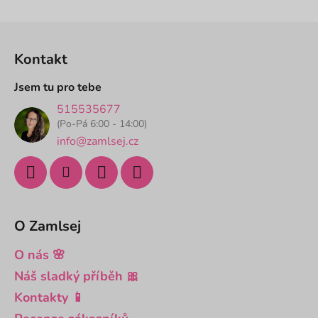
hvězdiček.
Z
á
Kontakt
p
a
Jsem tu pro tebe
t
515535677
í
(Po-Pá 6:00 - 14:00)
info@zamlsej.cz
O Zamlsej
O nás 🌸
Náš sladký příběh 🎀
Kontakty 📱