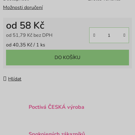
Možnosti doručení
od
58 Kč
od
51,79 Kč
bez DPH
Měrná cena:
od 40,35 Kč / 1 ks
DO KOŠÍKU
Hlídat
Poctivá ČESKÁ výroba
Spokojených zákazníků