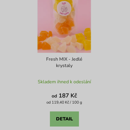
Fresh MIX - Jedlé
krystaly
Průměrné
Skladem ihned k odeslání
hodnocení
produktu
187 Kč
od
je
Měrná
od 119,40 Kč / 100 g
cena:
5,0
z
DETAIL
5