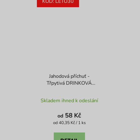
KÓD: LETO30
Jahodová příchuť -
Třpytivá DRINKOVÁ
BOMBA
Průměrné
Skladem ihned k odeslání
hodnocení
produktu
58 Kč
od
je
Měrná
od 40,35 Kč / 1 ks
cena:
4,7
z