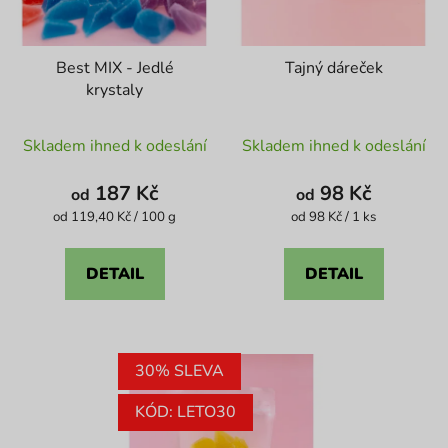
Best MIX - Jedlé
Tajný dáreček
krystaly
Průměrné
Průměrné
Skladem ihned k odeslání
Skladem ihned k odeslání
hodnocení
hodnocení
produktu
produktu
187 Kč
98 Kč
od
od
je
je
Měrná
Měrná
od 119,40 Kč / 100 g
od 98 Kč / 1 ks
cena:
cena:
4,1
4,6
z
z
DETAIL
DETAIL
5
5
hvězdiček.
hvězdiček.
30% SLEVA
KÓD: LETO30