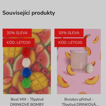
Související produkty
30% SLEVA
30% SLEVA
KÓD: LETO30
KÓD: LETO30
Best MIX - Třpytivé
Broskev příchuť -
DRINKOVÉ BOMBY
Třpytivá DRINKOVÁ