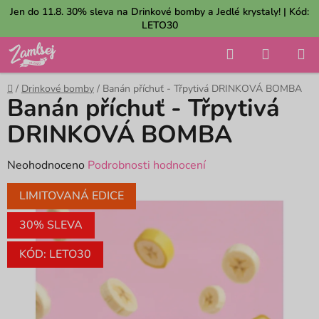
Přejít
Jen do 11.8. 30% sleva na Drinkové bomby a Jedlé krystaly! | Kód:
na
LETO30
obsah
Hledat
NÁKUP
KOŠÍK
Domů
/
Drinkové bomby
/
Banán příchuť - Třpytivá DRINKOVÁ BOMBA
Banán příchuť - Třpytivá
DRINKOVÁ BOMBA
Průměrné
Neohodnoceno
Podrobnosti hodnocení
hodnocení
LIMITOVANÁ EDICE
produktu
je
30% SLEVA
0,0
KÓD: LETO30
z
5
hvězdiček.