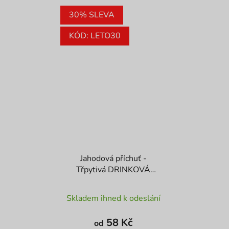
30% SLEVA
KÓD: LETO30
Jahodová příchuť -
Třpytivá DRINKOVÁ
BOMBA
Průměrné
Skladem ihned k odeslání
hodnocení
produktu
58 Kč
od