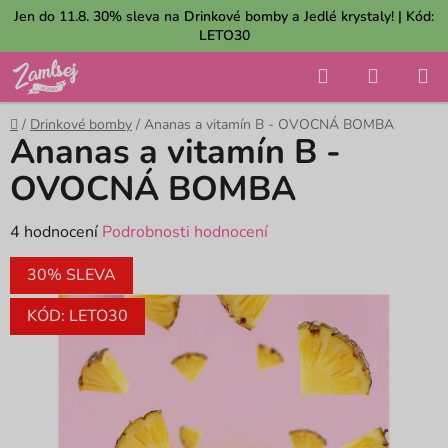
Přejít
Jen do 11.8. 30% sleva na Drinkové bomby a Jedlé krystaly! | Kód:
na
LETO30
obsah
Hledat
NÁKUP
KOŠÍK
Domů
/
Drinkové bomby
/
Ananas a vitamín B - OVOCNÁ BOMBA
Ananas a vitamín B -
OVOCNÁ BOMBA
Průměrné
4 hodnocení
Podrobnosti hodnocení
hodnocení
30% SLEVA
produktu
je
KÓD: LETO30
5,0
z
5
hvězdiček.