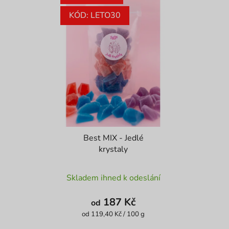
KÓD: LETO30
Best MIX - Jedlé
krystaly
Průměrné
Skladem ihned k odeslání
hodnocení
produktu
187 Kč
od
je
Měrná
od 119,40 Kč / 100 g
cena:
4,1