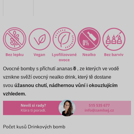
Ovocné bomby s příchutí ananas🍍, ze kterých ve vodě
vznikne svěží ovocný nealko drink, který tě dostane
svou
úžasnou chutí, nádhernou vůní i okouzlujícím
vzhledem.
Počet kusů Drinkových bomb