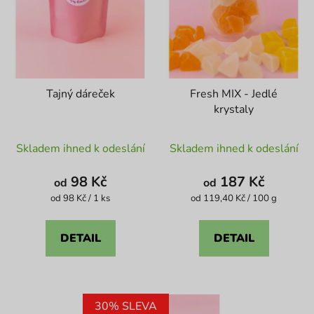
Tajný dáreček
Fresh MIX - Jedlé
krystaly
Průměrné
Průměrné
Skladem ihned k odeslání
Skladem ihned k odeslání
hodnocení
hodnocení
produktu
produktu
98 Kč
187 Kč
od
od
je
je
Měrná
Měrná
od 98 Kč / 1 ks
od 119,40 Kč / 100 g
cena:
cena:
4,6
5,0
z
z
DETAIL
DETAIL
5
5
hvězdiček.
hvězdiček.
30% SLEVA