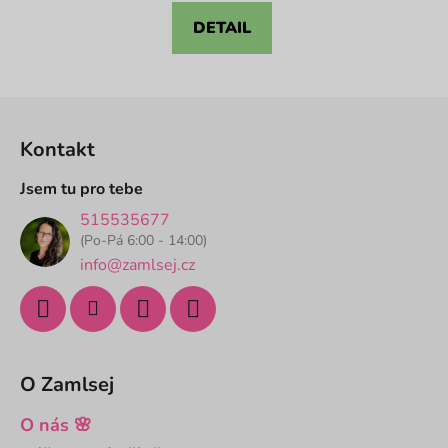
z
DETAIL
5
hvězdiček.
Z
á
Kontakt
p
a
Jsem tu pro tebe
t
515535677
í
(Po-Pá 6:00 - 14:00)
info@zamlsej.cz
O Zamlsej
O nás 🌸