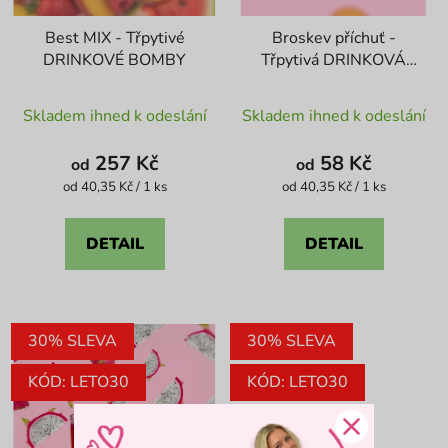
Best MIX - Třpytivé
Broskev příchuť -
DRINKOVÉ BOMBY
Třpytivá DRINKOVÁ
BOMBA
Průměrné
Průměrné
Skladem ihned k odeslání
Skladem ihned k odeslání
hodnocení
hodnocení
produktu
produktu
257 Kč
58 Kč
od
od
je
je
Měrná
Měrná
od 40,35 Kč / 1 ks
od 40,35 Kč / 1 ks
cena:
cena:
4,4
4,8
z
z
DETAIL
DETAIL
5
5
hvězdiček.
hvězdiček.
30% SLEVA
30% SLEVA
KÓD: LETO30
KÓD: LETO30