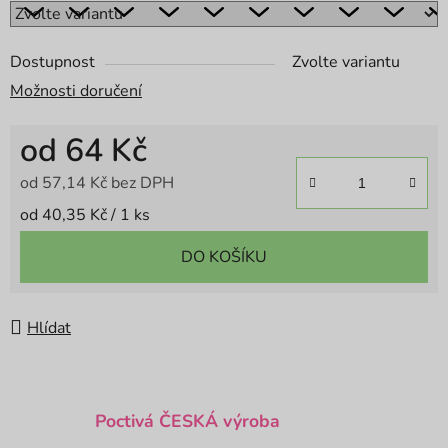
Dostupnost
Zvolte variantu
Možnosti doručení
od
64 Kč
od
57,14 Kč
bez DPH
Měrná cena:
od 40,35 Kč / 1 ks
DO KOŠÍKU
Hlídat
Poctivá ČESKÁ výroba